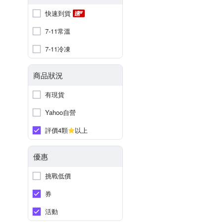
快速到貨
7-11常溫
7-11冷凍
商品狀況
有現貨
Yahoo自營
評價4顆
以上
優惠
挑戰低價
券
活動