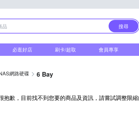
搜尋
必逛好店
刷卡/超取
會員專享
6 Bay
NAS網路硬碟
很抱歉，目前找不到您要的商品及資訊，請嘗試調整限縮