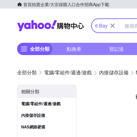
首頁
拍賣
企業/大宗採購入口
合作招商
App下載
Yahoo購物中心
6 Bay
全部分類
點換券
登記送
電腦/零組件/週邊/遊戲
內接儲存設備
相關分類
電腦/零組件/週邊/遊戲
內接儲存設備
NAS網路硬碟