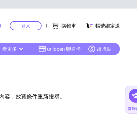
購物車
帳號綁定送
登入
看更多
uniopen 聯名卡
超贈點
內容，放寬條件重新搜尋。