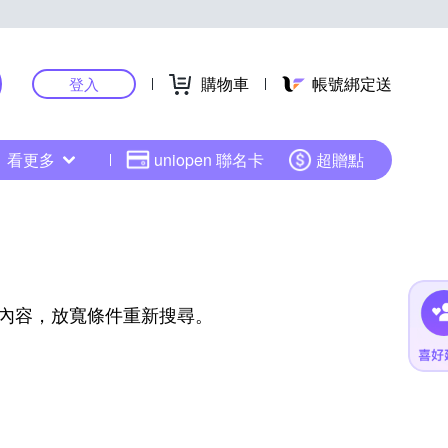
購物車
帳號綁定送
登入
看更多
uniopen 聯名卡
超贈點
內容，放寬條件重新搜尋。