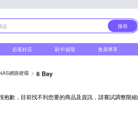
搜尋
必逛好店
刷卡/超取
會員專享
6 Bay
NAS網路硬碟
很抱歉，目前找不到您要的商品及資訊，請嘗試調整限縮