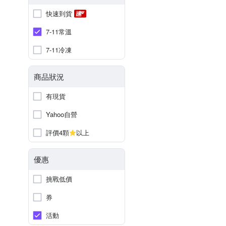
快速到貨
7-11常溫
7-11冷凍
商品狀況
有現貨
Yahoo自營
評價4顆
以上
優惠
挑戰低價
券
活動