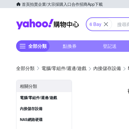
首頁
拍賣
企業/大宗採購入口
合作招商
App下載
Yahoo購物中心
6 Bay
全部分類
點換券
登記送
電腦/零組件/週邊/遊戲
內接儲存設備
相關分類
電腦/零組件/週邊/遊戲
內接儲存設備
NAS網路硬碟