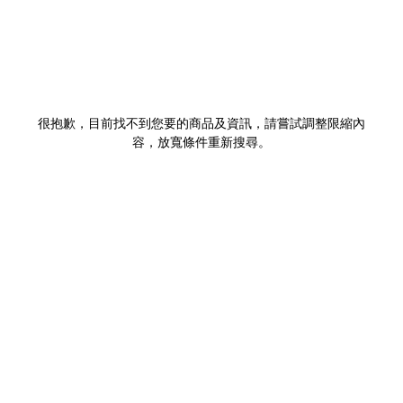
很抱歉，目前找不到您要的商品及資訊，請嘗試調整限縮內
容，放寬條件重新搜尋。