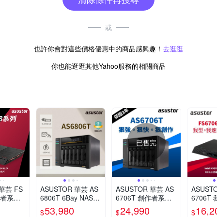
或
也許你會對這些價格優惠中的商品感興趣！
去逛逛
你也能逛逛其他Yahoo服務的相關商品
已售完
 華芸 FS
ASUSTOR 華芸 AS
ASUSTOR 華芸 AS
ASUST
創作者系列
6806T 6Bay NAS
6706T 創作者系列
6706T
 NAS網路
網路儲存伺服器
6Bay NAS網路儲存
地系列 6
53,980
24,990
16,2
$
$
$
伺服器
AS 網