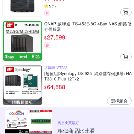
5
(
1
)
券
QNAP 威聯通 TS-453E-8G 4Bay NAS 網路儲
存伺服器
27,599
$
券
搭群暉12TB*2
[超值組]Synology DS 925+網路儲存伺服器+HA
T3310 Plus 12Tx2
64,888
$
選擇組合
馬上比買最好
相似商品比比看