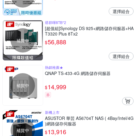
選擇組合
搭群暉8TB*2
[超值組]Synology DS 925+網路儲存伺服器+HA
T3320 Plus 8Tx2
補貨中
56,888
$
選擇組合
熱銷推薦★
QNAP TS-433-4G 網路儲存伺服器
補貨中
14,999
$
券
新機上市
ASUSTOR 華芸 AS6704T NAS ( 4Bay/Intel/4G
)網路儲存伺服器
補貨中
13,916
$