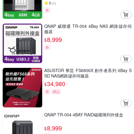
5
(
1
)
券
QNAP 威聯通 TR-004 4Bay NAS 網路儲存伺
服器
8,999
$
券
ASUSTOR 華芸 FS6806X 創作者系列 6Bay S
SD NAS網路儲存伺服器
34,980
$
券
贈品
QNAP TR-004 4BAY RAID磁碟陣列外接盒
8,999
$