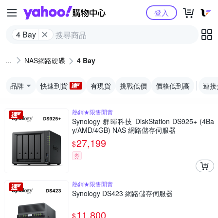
Yahoo購物中心
登入
4 Bay
NAS網路硬碟
4 Bay
品牌
快速到貨
有現貨
挑戰低價
價格低到高
連接
熱銷★限售開賣
Synology 群暉科技 DiskStation DS925+ (4Ba
y/AMD/4GB) NAS 網路儲存伺服器
27,199
$
券
熱銷★限售開賣
Synology DS423 網路儲存伺服器
11,800
$