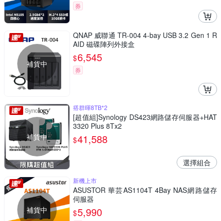
券
QNAP 威聯通 TR-004 4-bay USB 3.2 Gen 1 R
AID 磁碟陣列外接盒
6,545
$
補貨中
券
搭群暉8TB*2
[超值組]Synology DS423網路儲存伺服器+HAT
3320 Plus 8Tx2
補貨中
41,588
$
選擇組合
新機上市
ASUSTOR 華芸AS1104T 4Bay NAS網路儲存
伺服器
補貨中
5,990
$