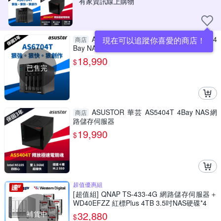
有家資訊線上購物
ASUSTOR 華芸 AS6704T 創作者系列 4
現在可以追蹤你喜愛的商店！
商店
Bay NAS網路儲存伺服器
18,990
$
已售完
ASUSTOR 華芸 AS5404T 4Bay NAS網
商店
路儲存伺服器
19,990
$
超值優惠組
[超值組] QNAP TS-433-4G 網路儲存伺服器＋
WD40EFZZ 紅標Plus 4TB 3.5吋NAS硬碟*4
補貨中
32,880
$