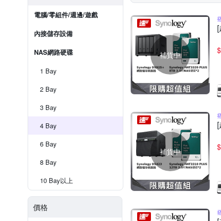
電腦/零組件/週邊/遊戲
內接儲存設備
$
NAS網路硬碟
補貨中
1 Bay
2 Bay
3 Bay
4 Bay
6 Bay
$
補貨中
8 Bay
10 Bay以上
價格