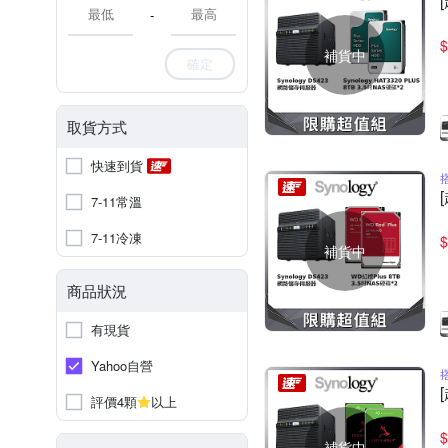
-
$
補貨中
確定
取貨方式
快速到貨
搭
7-11常溫
7-11冷凍
$
補貨中
商品狀況
有現貨
Yahoo自營
評價4顆
以上
$
補貨中