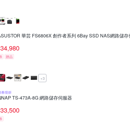
ASUSTOR 華芸 FS6806X 創作者系列 6Bay SSD NAS網路儲
34,980
券
贈品
+3
領券現折
QNAP TS-473A-8G 網路儲存伺服器
33,500
券