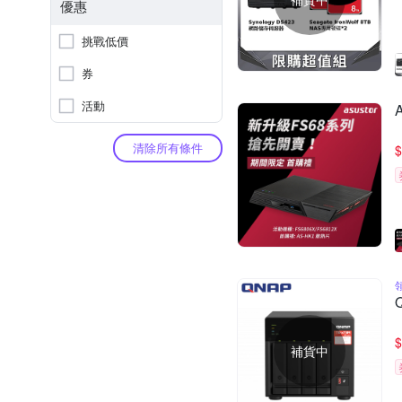
優惠
挑戰低價
券
活動
清除所有條件
$
$
補貨中