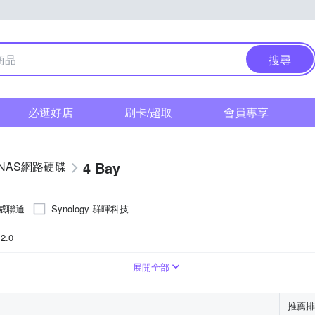
搜尋
必逛好店
刷卡/超取
會員專享
4 Bay
NAS網路硬碟
 威聯通
Synology 群暉科技
2.0
展開全部
推薦排