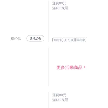
運費80元
滿480免運
找相似
選擇組合
可刷卡
可分期
零利率
更多活動商品
運費80元
滿480免運