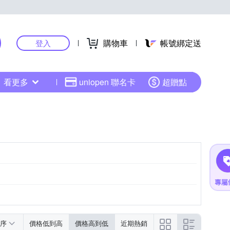
購物車
帳號綁定送
登入
看更多
uniopen 聯名卡
超贈點
序
價格低到高
價格高到低
近期熱銷