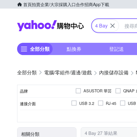
首頁
拍賣
企業/大宗採購入口
合作招商
App下載
Yahoo購物中心
4 Bay
全部分類
點換券
登記送
電腦/零組件/週邊/遊戲
內接儲存設備
ASUSTOR 華芸
QNAP
品牌
USB 3.2
RJ-45
USB 
連接介面
品牌名稱
無
4Bay
6Bay
容量
磁碟槽數量(Bay)
4 Bay 27 筆結果
相關分類