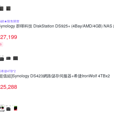
熱銷★限售開賣
Synology 群暉科技 DiskStation DS925+ (4Bay/AMD/4GB)
27,199
券
搭希捷4TB*2
[超值組]Synology DS423網路儲存伺服器+希捷IronWolf 4TBx2
25,288