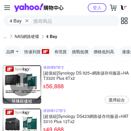
Yahoo購物中心
登入
4 Bay
NAS網路硬碟
4 Bay
品牌
快速到貨
有現貨
挑戰低價
價格低到高
連接
搭群暉8TB*2
[超值組]Synology DS 925+網路儲存伺服器+HA
T3320 Plus 8Tx2
補貨中
56,888
$
選擇組合
搭群暉12TB*2
[超值組]Synology DS423網路儲存伺服器+HAT
3310 Plus 12Tx2
49,688
$