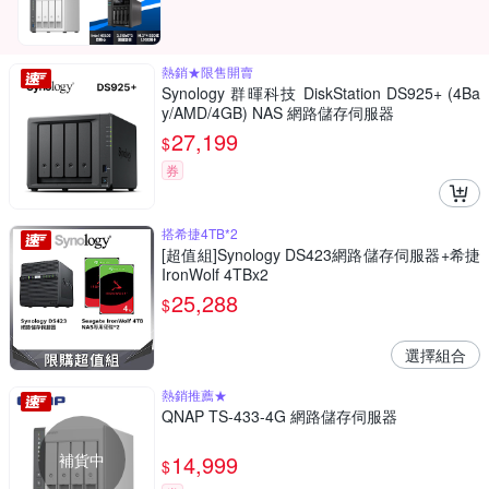
熱銷★限售開賣
Synology 群暉科技 DiskStation DS925+ (4Ba
y/AMD/4GB) NAS 網路儲存伺服器
27,199
$
券
搭希捷4TB*2
[超值組]Synology DS423網路儲存伺服器+希捷
IronWolf 4TBx2
25,288
$
選擇組合
熱銷推薦★
QNAP TS-433-4G 網路儲存伺服器
補貨中
14,999
$