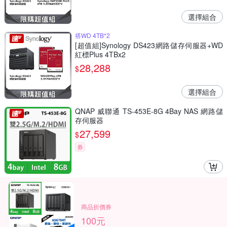
選擇組合
搭WD 4TB*2
[超值組]Synology DS423網路儲存伺服器+WD
紅標Plus 4TBx2
28,288
$
選擇組合
QNAP 威聯通 TS-453E-8G 4Bay NAS 網路儲
存伺服器
27,599
$
券
商品折價券
100元