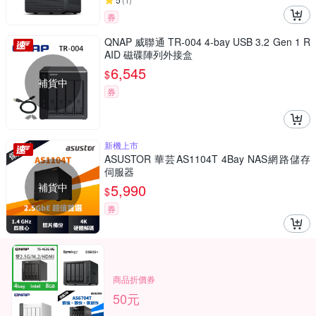
(
1
)
券
QNAP 威聯通 TR-004 4-bay USB 3.2 Gen 1 R
AID 磁碟陣列外接盒
6,545
$
補貨中
券
新機上市
ASUSTOR 華芸AS1104T 4Bay NAS網路儲存
伺服器
補貨中
5,990
$
券
商品折價券
50元