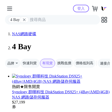
Yahoo購物中心
登入
4 Bay
NAS網路硬碟
4 Bay
品牌
快速到貨
有現貨
挑戰低價
價格低到高
連接介
熱銷★限售開賣
Synology 群暉科技 DiskStation DS925+ (4Bay/AMD/4GB)
NAS 網路儲存伺服器
$
27,199
券