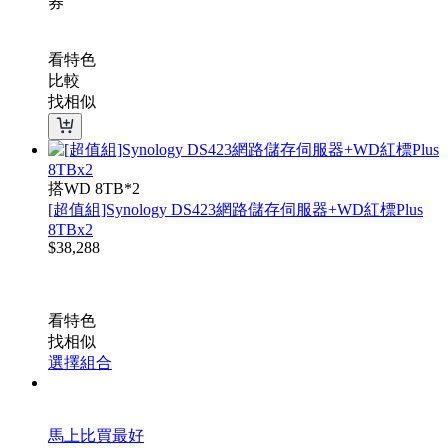
券
看特色
比較
找相似
搭WD 8TB*2
[超值組]Synology DS423網路儲存伺服器+WD紅標Plus
8TBx2
$
38,288
看特色
找相似
選擇組合
馬上比買最好