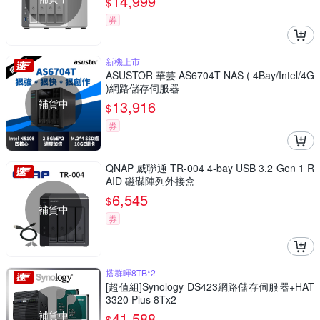
14,999
$
券
新機上市
ASUSTOR 華芸 AS6704T NAS ( 4Bay/Intel/4G
)網路儲存伺服器
補貨中
13,916
$
券
QNAP 威聯通 TR-004 4-bay USB 3.2 Gen 1 R
AID 磁碟陣列外接盒
6,545
$
補貨中
券
搭群暉8TB*2
[超值組]Synology DS423網路儲存伺服器+HAT
3320 Plus 8Tx2
補貨中
41,588
$