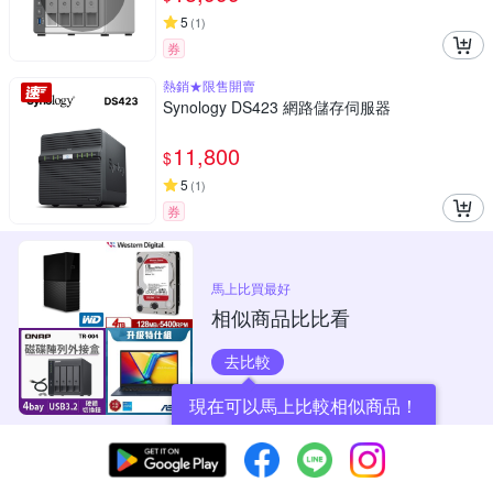
5
(
1
)
券
熱銷★限售開賣
Synology DS423 網路儲存伺服器
11,800
$
5
(
1
)
券
馬上比買最好
相似商品比比看
去比較
現在可以馬上比較相似商品！