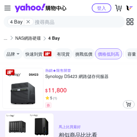
Yahoo購物中心
登入
4 Bay
NAS網路硬碟
4 Bay
品牌
快速到貨
有現貨
挑戰低價
價格低到高
容量
熱銷★限售開賣
Synology DS423 網路儲存伺服器
11,800
$
5
(
1
)
券
馬上比買最好
相似商品比比看