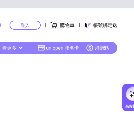
購物車
帳號綁定送
登入
看更多
uniopen 聯名卡
超贈點