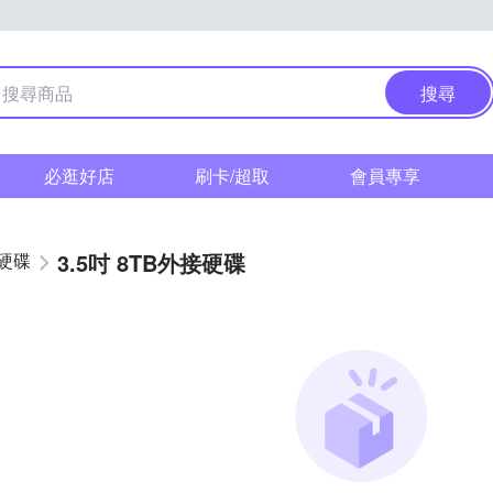
搜尋
必逛好店
刷卡/超取
會員專享
3.5吋 8TB外接硬碟
硬碟