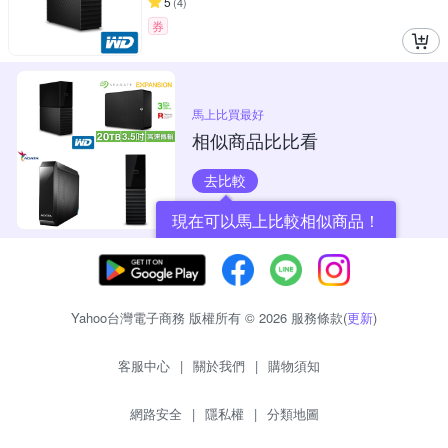
5
(
4
)
券
馬上比買最好
相似商品比比看
去比較
現在可以馬上比較相似商品！
Yahoo台灣電子商務 版權所有 © 2026 服務條款(
更新
)
客服中心
|
關於我們
|
購物須知
網路安全
|
隱私權
|
分類地圖