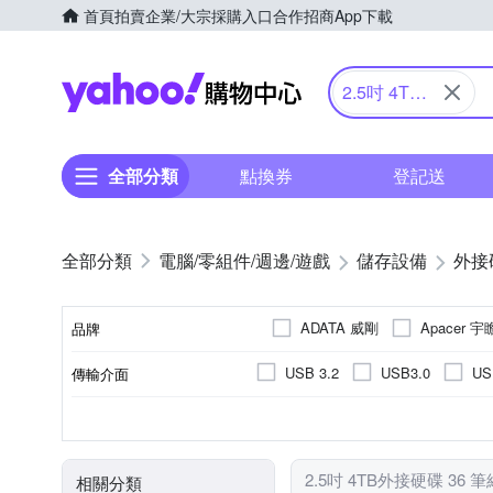
首頁
拍賣
企業/大宗採購入口
合作招商
App下載
Yahoo購物中心
2.5吋 4TB
外接硬碟
全部分類
點換券
登記送
電腦/零組件/週邊/遊戲
儲存設備
外接
ADATA 威剛
Apacer 宇
品牌
USB 3.2
USB3.0
US
傳輸介面
品牌名稱
2.5吋
3.5吋
通用
4TB
NAS
SATA3.0(6G)
顏色
容量
尺寸類型
適用系統
介面規格速率
碟盤尺寸
2.5吋 4TB外接硬碟 36 
相關分類