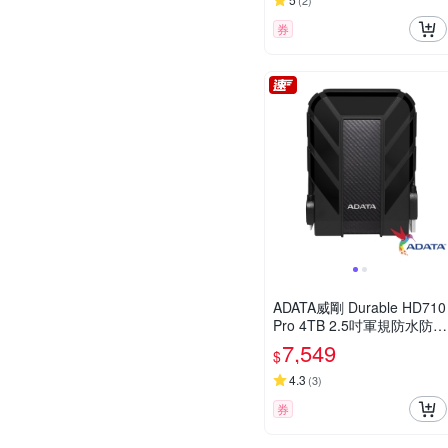
(
2
)
券
ADATA威剛 Durable HD710
Pro 4TB 2.5吋軍規防水防震
行動硬碟
7,549
$
4.3
(
3
)
券