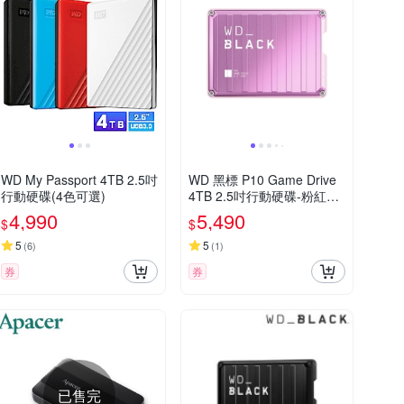
WD My Passport 4TB 2.5吋
WD 黑標 P10 Game Drive
行動硬碟(4色可選)
4TB 2.5吋行動硬碟-粉紅特
仕版
4,990
5,490
$
$
5
5
(
6
)
(
1
)
券
券
已售完