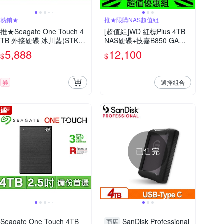
熱銷★
推★限購NAS超值組
推★Seagate One Touch 4
[超值組]WD 紅標Plus 4TB
TB 外接硬碟 冰川藍(STKZ4
NAS硬碟+技嘉B850 GAMI
000402)
NG X WIFI6E AMD主機板
5,888
12,100
$
$
選擇組合
券
已售完
Seagate One Touch 4TB
SanDisk Professional
商店