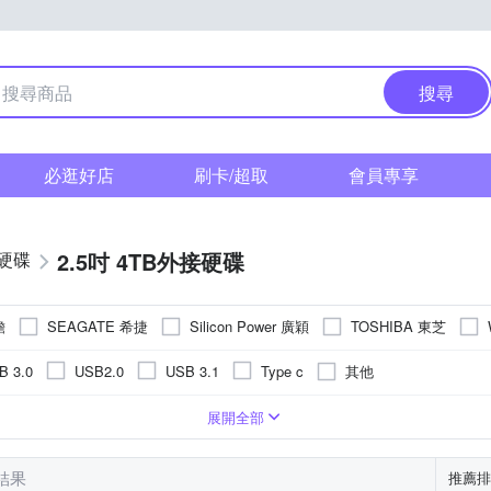
搜尋
必逛好店
刷卡/超取
會員專享
2.5吋 4TB外接硬碟
硬碟
瞻
SEAGATE 希捷
Silicon Power 廣穎
TOSHIBA 東芝
其他
B 3.0
USB2.0
USB 3.1
Type c
展開全部
筆結果
推薦排