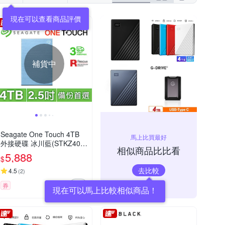
補貨中
Seagate One Touch 4TB
馬上比買最好
外接硬碟 冰川藍(STKZ400
相似商品比比看
0402)
5,888
$
去比較
4.5
(
2
)
券