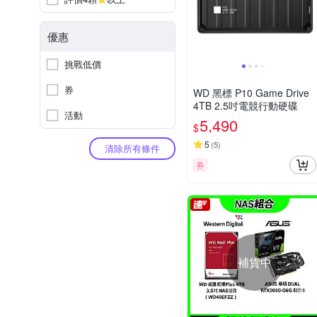
優惠
挑戰低價
券
WD 黑標 P10 Game Drive
4TB 2.5吋電競行動硬碟
活動
5,490
$
5
(
5
)
清除所有條件
券
補貨中