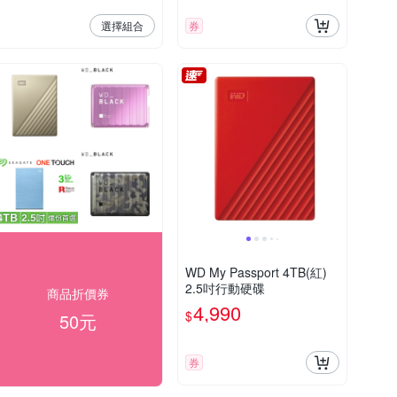
選擇組合
券
WD My Passport 4TB(紅)
2.5吋行動硬碟
商品折價券
4,990
$
50元
券