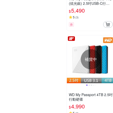
(炫光銀) 2.5吋USB-C行動
硬碟
5,490
$
5
(
3
)
券
補貨中
WD My Passport 4TB 2.5吋
行動硬碟
4,990
$
5