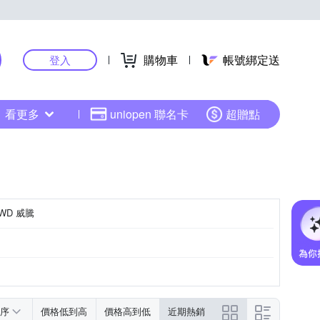
購物車
帳號綁定送
登入
看更多
uniopen 聯名卡
超贈點
WD 威騰
序
價格低到高
價格高到低
近期熱銷