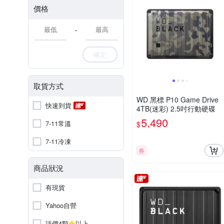
價格
-
確定
取貨方式
WD 黑標 P10 Game Drive
快速到貨
4TB(迷彩) 2.5吋行動硬碟
5,490
7-11常溫
$
7-11冷凍
券
商品狀況
有現貨
Yahoo自營
評價4顆
以上