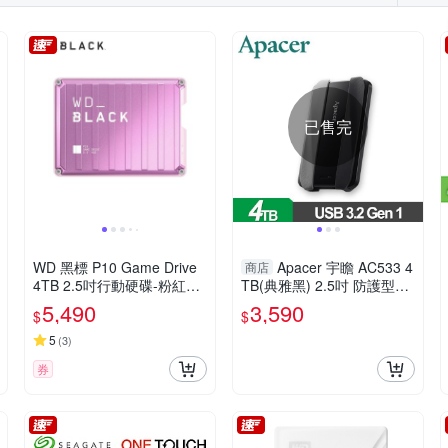
已售完
WD 黑標 P10 Game Drive
Apacer 宇瞻 AC533 4
商店
4TB 2.5吋行動硬碟-粉紅特
TB(典雅黑) 2.5吋 防護型行
仕版
動硬碟 AP4TBAC533B-2
5,490
3,590
$
$
5
(
3
)
券