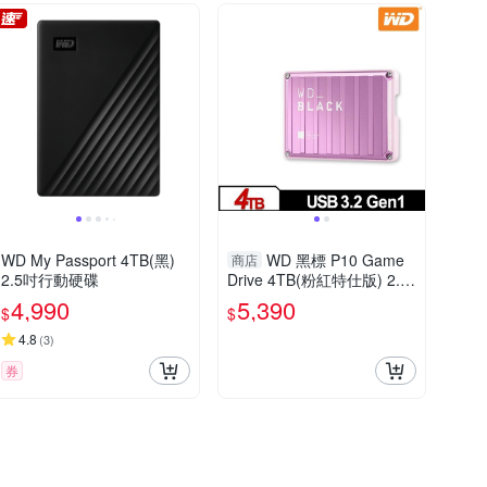
WD My Passport 4TB(黑)
WD 黑標 P10 Game
商店
2.5吋行動硬碟
Drive 4TB(粉紅特仕版) 2.5
吋行動硬碟 WDBZ7D0040B
4,990
5,390
$
$
PK-WESN
4.8
(
3
)
券