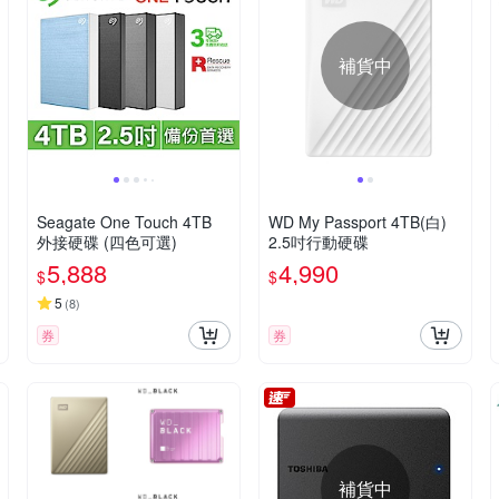
補貨中
Seagate One Touch 4TB
WD My Passport 4TB(白)
外接硬碟 (四色可選)
2.5吋行動硬碟
5,888
4,990
$
$
5
(
8
)
券
券
補貨中