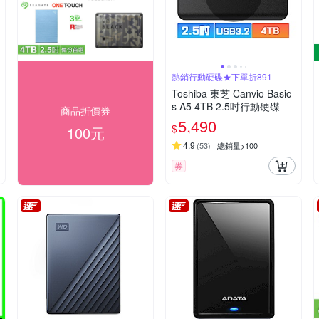
熱銷行動硬碟★下單折891
Toshiba 東芝 Canvio Basic
s A5 4TB 2.5吋行動硬碟
商品折價券
5,490
$
100元
4.9
(
53
)
總銷量>100
券