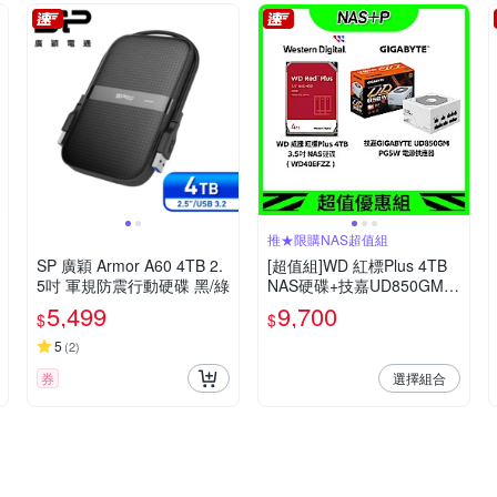
推★限購NAS超值組
SP 廣穎 Armor A60 4TB 2.
[超值組]WD 紅標Plus 4TB
5吋 軍規防震行動硬碟 黑/綠
NAS硬碟+技嘉UD850GM P
G5W 電源供應器
5,499
9,700
$
$
5
(
2
)
選擇組合
券