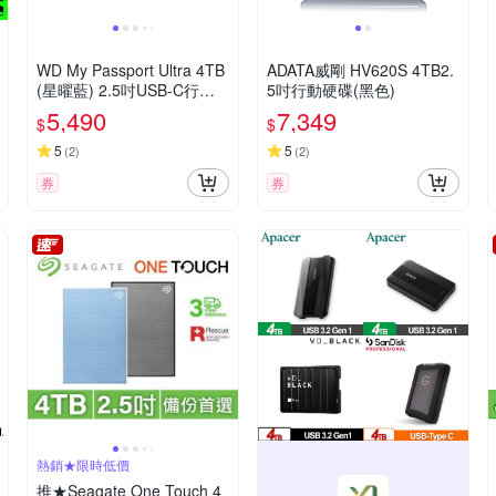
WD My Passport Ultra 4TB
ADATA威剛 HV620S 4TB2.
(星曜藍) 2.5吋USB-C行動
5吋行動硬碟(黑色)
硬碟
5,490
7,349
$
$
5
5
(
2
)
(
2
)
券
券
熱銷★限時低價
推★Seagate One Touch 4