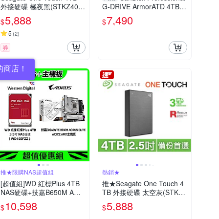
外接硬碟 極夜黑(STKZ400
G-DRIVE ArmorATD 4TB 2.
0400)
5吋 Type-C行動硬碟 SDPH
5,888
7,490
$
$
81G-004T-GBA1D
5
(
2
)
券
的商店！
推★限購NAS超值組
熱銷★
[超值組]WD 紅標Plus 4TB
推★Seagate One Touch 4
NAS硬碟+技嘉B650M AOR
TB 外接硬碟 太空灰(STKZ4
US ELITE AX ICE AMD主機
000404)
10,598
5,888
$
$
板