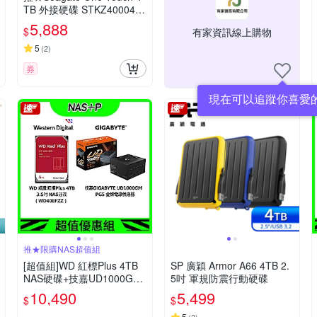
TB 外接硬碟 STKZ4000404
(兩色可選)
5,888
$
有家資訊線上購物
5
(
2
)
券
現在可以追蹤你喜愛
推★限購NAS超值組
[超值組]WD 紅標Plus 4TB
SP 廣穎 Armor A66 4TB 2.
NAS硬碟+技嘉UD1000GM
5吋 軍規防震行動硬碟
PG5 金牌電源供應器
10,490
5,499
$
$
5