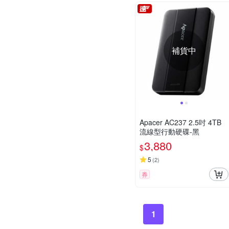
補貨中
Apacer AC237 2.5吋 4TB
流線型行動硬碟-黑
3,880
$
5
(
2
)
券
1