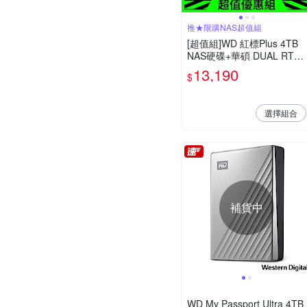
推★限購NAS超值組
[超值組]WD 紅標Plus 4TB
NAS硬碟+華碩 DUAL RTX3
050 O6G 顯示卡
13,190
$
選擇組合
補貨中
WD My Passport Ultra 4TB