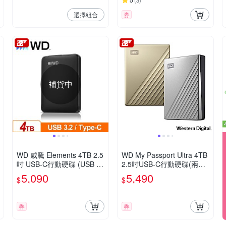
(
3
)
選擇組合
券
補貨中
WD 威騰 Elements 4TB 2.5
WD My Passport Ultra 4TB
吋 USB-C行動硬碟 (USB 3.
2.5吋USB-C行動硬碟(兩色
2 Gen 1)
可選)
5,090
5,490
$
$
券
券