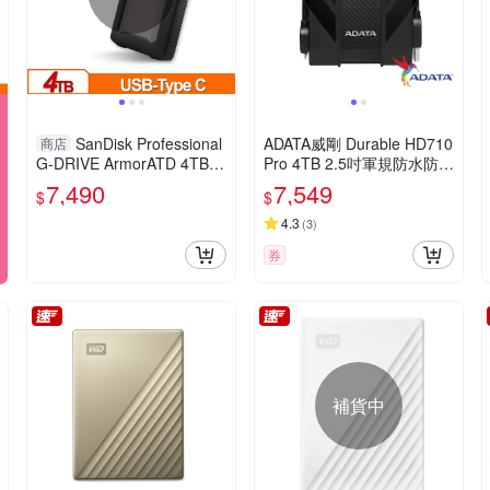
SanDisk Professional
ADATA威剛 Durable HD710
商店
G-DRIVE ArmorATD 4TB 2.
Pro 4TB 2.5吋軍規防水防震
5吋 Type-C行動硬碟 SDPH
行動硬碟
7,490
7,549
$
$
81G-004T-GBA1D
4.3
(
3
)
券
補貨中