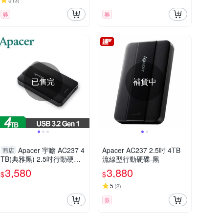
(
3
)
券
券
已售完
補貨中
Apacer 宇瞻 AC237 4
Apacer AC237 2.5吋 4TB
商店
TB(典雅黑) 2.5吋行動硬碟
流線型行動硬碟-黑
AP4TBAC237B-2
3,580
3,880
$
$
5
(
2
)
券