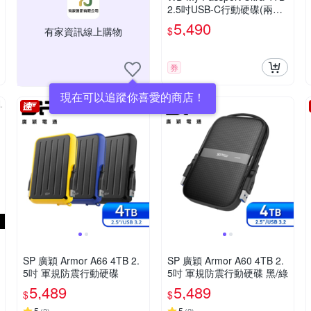
2.5吋USB-C行動硬碟(兩色
可選)
5,490
$
有家資訊線上購物
券
現在可以追蹤你喜愛的商店！
SP 廣穎 Armor A66 4TB 2.
SP 廣穎 Armor A60 4TB 2.
5吋 軍規防震行動硬碟
5吋 軍規防震行動硬碟 黑/綠
5,489
5,489
$
$
5
5