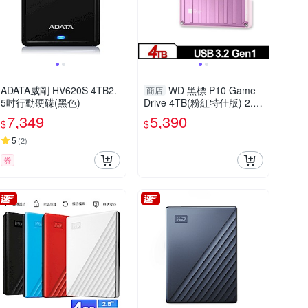
ADATA威剛 HV620S 4TB2.
WD 黑標 P10 Game
商店
5吋行動硬碟(黑色)
Drive 4TB(粉紅特仕版) 2.5
吋行動硬碟 WDBZ7D0040B
7,349
5,390
$
$
PK-WESN
5
(
2
)
券