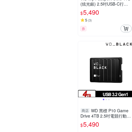
(炫光銀) 2.5吋USB-C行動
硬碟
5,490
$
5
(
3
)
券
WD 黑標 P10 Game
商店
Drive 4TB 2.5吋電競行動硬
碟
5,490
$