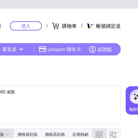
購物車
帳號綁定送
登入
看更多
uniopen 聯名卡
超贈點
WD 威騰
架
價格低到高
價格高到低
近期熱銷