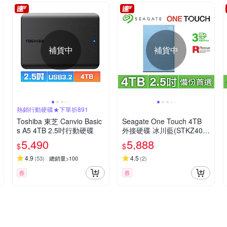
補貨中
補貨中
熱銷行動硬碟★下單折891
Toshiba 東芝 Canvio Basic
Seagate One Touch 4TB
s A5 4TB 2.5吋行動硬碟
外接硬碟 冰川藍(STKZ400
0402)
5,490
5,888
$
$
4.9
4.5
(
53
)
總銷量>100
(
2
)
券
券