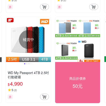
(
3
)
(
2
)
券
券
補貨中
WD My Passport 4TB 2.5吋
行動硬碟
商品折價券
4,990
$
50元
5
(
2
)
券