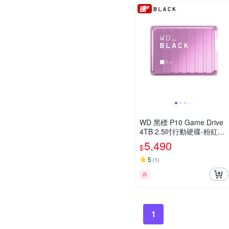
WD 黑標 P10 Game Drive
4TB 2.5吋行動硬碟-粉紅特
仕版
5,490
$
5
(
1
)
券
1