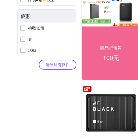
優惠
挑戰低價
券
商品折價券
活動
100元
清除所有條件