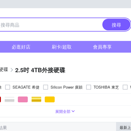
搜尋
必逛好店
刷卡/超取
會員專享
2.5吋 4TB外接硬碟
硬碟
瞻
SEAGATE 希捷
Silicon Power 廣穎
TOSHIBA 東芝
其他
B 3.0
USB2.0
USB 3.1
Type c
展開全部
筆結果
最新上