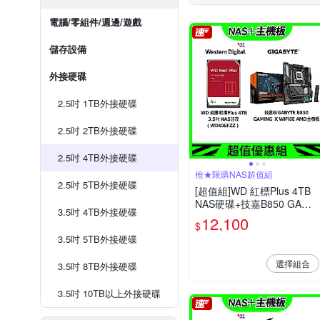
電腦/零組件/週邊/遊戲
儲存設備
外接硬碟
2.5吋 1TB外接硬碟
2.5吋 2TB外接硬碟
2.5吋 4TB外接硬碟
推★限購NAS超值組
2.5吋 5TB外接硬碟
[超值組]WD 紅標Plus 4TB
NAS硬碟+技嘉B850 GAMI
3.5吋 4TB外接硬碟
NG X WIFI6E AMD主機板
12,100
$
3.5吋 5TB外接硬碟
選擇組合
3.5吋 8TB外接硬碟
3.5吋 10TB以上外接硬碟