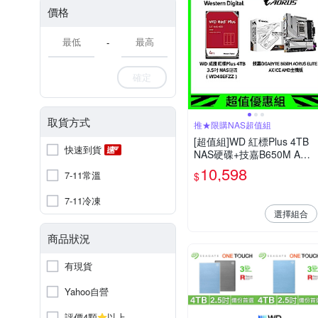
價格
-
確定
取貨方式
推★限購NAS超值組
[超值組]WD 紅標Plus 4TB
快速到貨
NAS硬碟+技嘉B650M AOR
US ELITE AX ICE AMD主機
10,598
7-11常溫
$
板
7-11冷凍
選擇組合
商品狀況
有現貨
Yahoo自營
評價4顆
以上