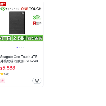
Seagate One Touch 4TB
外接硬碟 極夜黑(STKZ400
0400)
5,888
$
5
(
2
)
券