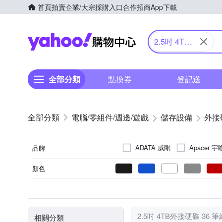
首頁
拍賣
企業/大宗採購入口
合作招商
App下載
Yahoo購物中心
2.5吋 4TB
外接硬碟
全部分類
點換券
登記送
電腦/零組件/週邊/遊戲
儲存設備
外接
ADATA 威剛
Apacer 宇
品牌
顏色
品牌名稱
2.5吋
3.5吋
通用
USB 3.2
4TB
NAS
SATA3.0(6G)
USB3.0
US
傳輸介面
容量
尺寸類型
適用系統
介面規格速率
碟盤尺寸
2.5吋 4TB外接硬碟 36 
相關分類