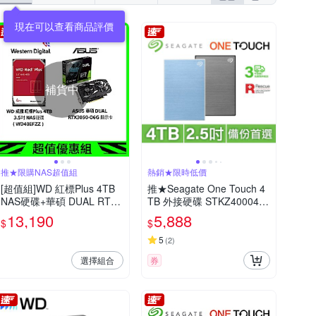
補貨中
推★限購NAS超值組
熱銷★限時低價
[超值組]WD 紅標Plus 4TB
推★Seagate One Touch 4
NAS硬碟+華碩 DUAL RTX3
TB 外接硬碟 STKZ4000404
050 O6G 顯示卡
(兩色可選)
13,190
5,888
$
$
5
(
2
)
選擇組合
券