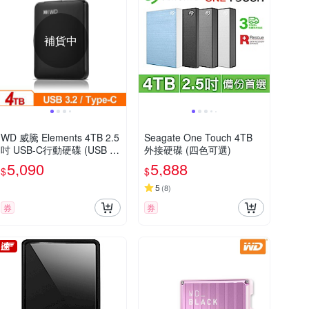
補貨中
WD 威騰 Elements 4TB 2.5
Seagate One Touch 4TB
吋 USB-C行動硬碟 (USB 3.
外接硬碟 (四色可選)
2 Gen 1)
5,090
5,888
$
$
5
(
8
)
券
券