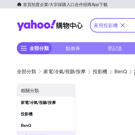
首頁
拍賣
企業/大宗採購入口
合作招商
App下載
Yahoo購物中心
家用投影機
全部分類
點換券
登記送
家電/冷氣/視聽/按摩
投影機
BenQ
相關分類
家電/冷氣/視聽/按摩
投影機
BenQ