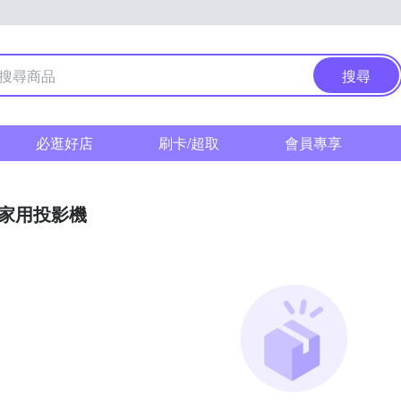
搜尋
必逛好店
刷卡/超取
會員專享
家用投影機