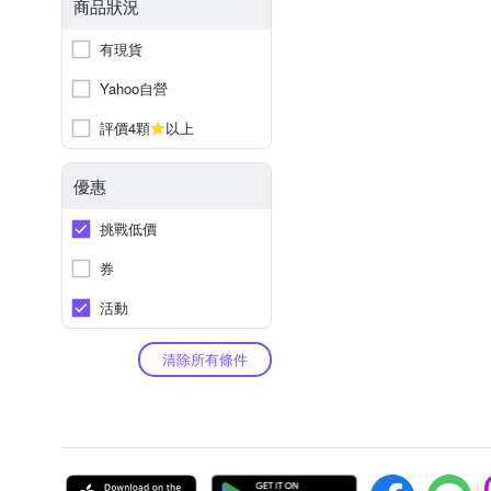
商品狀況
有現貨
Yahoo自營
評價4顆
以上
優惠
挑戰低價
券
活動
清除所有條件