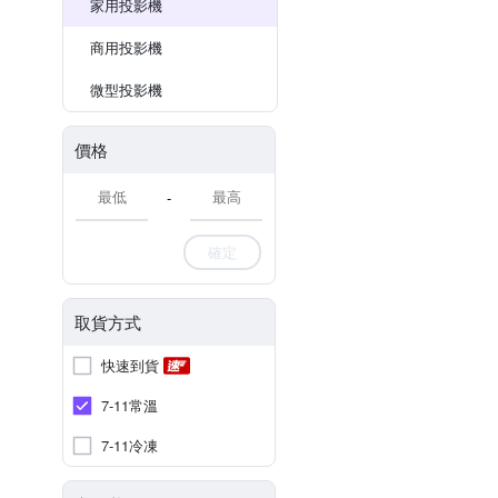
家用投影機
商用投影機
微型投影機
價格
-
確定
取貨方式
快速到貨
7-11常溫
7-11冷凍