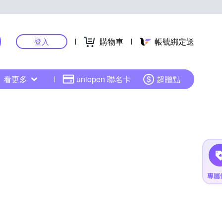
購物車
帳號綁定送
登入
看更多
uniopen 聯名卡
超贈點