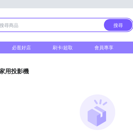
搜尋
必逛好店
刷卡/超取
會員專享
家用投影機