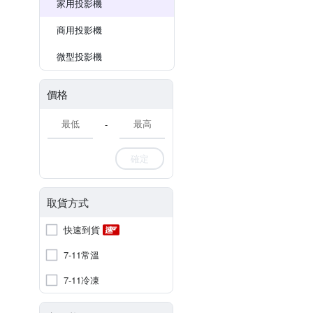
家用投影機
商用投影機
微型投影機
價格
-
確定
取貨方式
快速到貨
7-11常溫
7-11冷凍