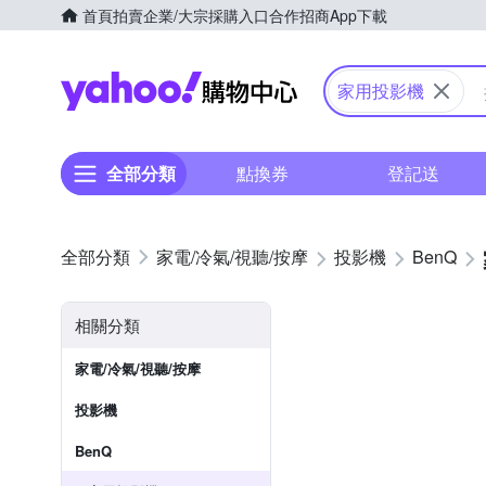
首頁
拍賣
企業/大宗採購入口
合作招商
App下載
Yahoo購物中心
家用投影機
全部分類
點換券
登記送
家電/冷氣/視聽/按摩
投影機
BenQ
相關分類
家電/冷氣/視聽/按摩
投影機
BenQ