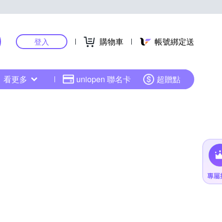
購物車
帳號綁定送
登入
看更多
uniopen 聯名卡
超贈點