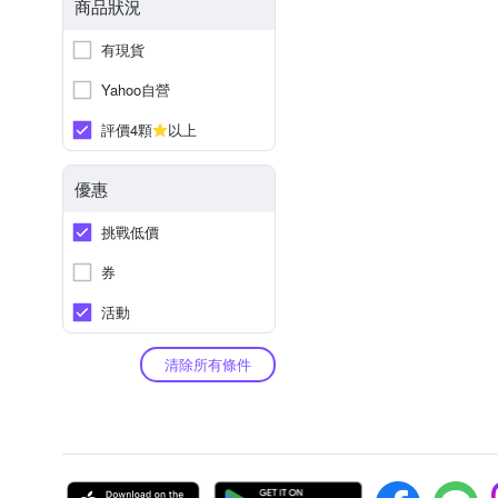
商品狀況
有現貨
Yahoo自營
評價4顆
以上
優惠
挑戰低價
券
活動
清除所有條件