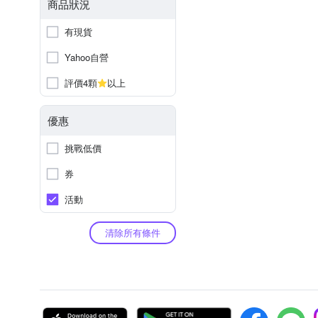
商品狀況
有現貨
Yahoo自營
評價4顆
以上
優惠
挑戰低價
券
活動
清除所有條件