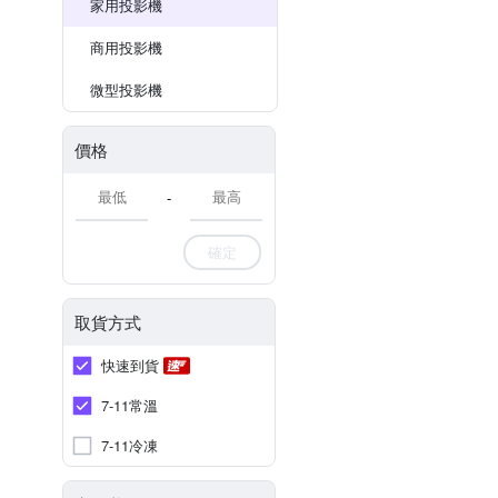
家用投影機
商用投影機
微型投影機
價格
-
確定
取貨方式
快速到貨
7-11常溫
7-11冷凍