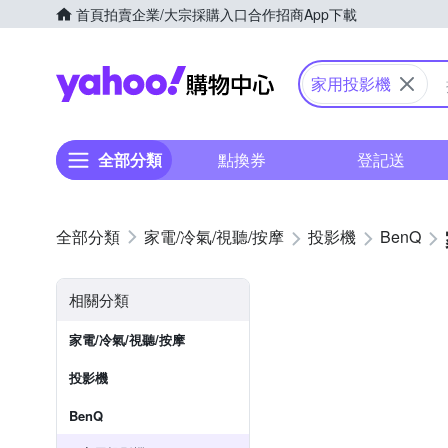
首頁
拍賣
企業/大宗採購入口
合作招商
App下載
Yahoo購物中心
家用投影機
全部分類
點換券
登記送
家電/冷氣/視聽/按摩
投影機
BenQ
相關分類
家電/冷氣/視聽/按摩
投影機
BenQ