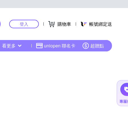
購物車
帳號綁定送
登入
看更多
uniopen 聯名卡
超贈點