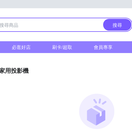
搜尋
必逛好店
刷卡/超取
會員專享
家用投影機