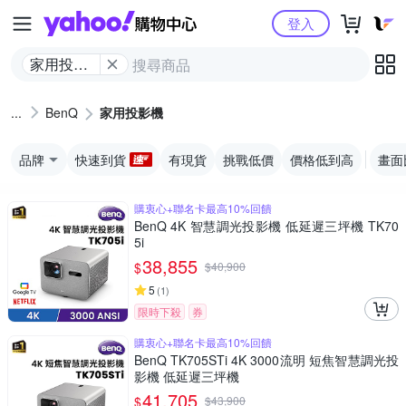
Yahoo購物中心
登入
家用投影
機
BenQ
家用投影機
品牌
快速到貨
有現貨
挑戰低價
價格低到高
畫面
購衷心+聯名卡最高10%回饋
BenQ 4K 智慧調光投影機 低延遲三坪機 TK70
5i
38,855
$
$
40,900
5
(
1
)
限時下殺
券
購衷心+聯名卡最高10%回饋
BenQ TK705STi 4K 3000流明 短焦智慧調光投
影機 低延遲三坪機
41,705
$
$
43,900