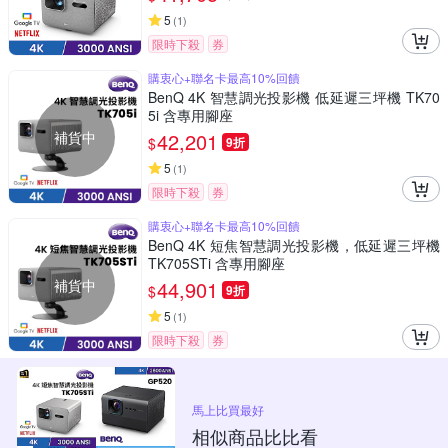
5
(
1
)
限時下殺
券
購衷心+聯名卡最高10%回饋
BenQ 4K 智慧調光投影機 低延遲三坪機 TK70
5i 含專用腳座
補貨中
42,201
$
9折
5
(
1
)
限時下殺
券
購衷心+聯名卡最高10%回饋
BenQ 4K 短焦智慧調光投影機，低延遲三坪機
TK705STi 含專用腳座
補貨中
44,901
$
9折
5
(
1
)
限時下殺
券
馬上比買最好
相似商品比比看