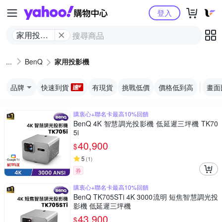
Yahoo購物中心
登入
家用投影
機
BenQ
家用投影機
品牌
快速到貨
有現貨
挑戰低價
價格低到高
畫面
購衷心+聯名卡最高10%回饋
BenQ 4K 智慧調光投影機 低延遲三坪機 TK70
5i
40,900
$
5
(
1
)
券
購衷心+聯名卡最高10%回饋
BenQ TK705STi 4K 3000流明 短焦智慧調光投
影機 低延遲三坪機
43,900
$