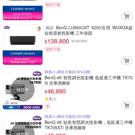
限時下殺
BenQ LU960UST 5200流明 WUXGA超
商店
短焦雷射投影機 三年保固
138,800
$
$
139,000
限時下殺
購衷心+聯名卡最高10%回饋
BenQ 4K 智慧調光投影機 低延遲三坪機 TK70
5i 含專用腳座
補貨中
46,890
$
5
(
1
)
券
購衷心+聯名卡最高10%回饋
BenQ 4K 短焦智慧調光投影機，低延遲三坪機
TK705STi 含專用腳座
補貨中