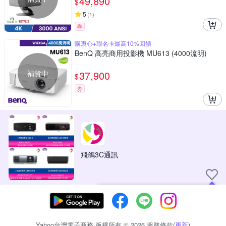
49,890
$
5
(
1
)
券
購衷心+聯名卡最高10%回饋
BenQ 高亮商用投影機 MU613 (4000流明)
補貨中
37,900
$
券
飛鴿3C通訊
現在可以追蹤你喜愛的商店！
Yahoo台灣電子商務 版權所有 © 2026 服務條款(
更新
)