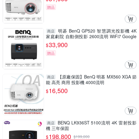
贈品
明碁 BenQ GP520 智慧調光投影機 4K
商店
家庭劇院 自動側投影 2600流明 WiFi7 Google
TV
33,900
$
贈品
【原廠保固】BenQ 明基 MX560 XGA 節
商店
能 高亮 商用 投影機 4000流明
16,500
$
BENQ LK936ST 5100流明 4K 雷射投影
商店
機 三年保固
198,800
$
$
199,000