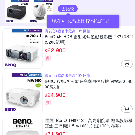
去比較
現在可以馬上比較相似商品！
購衷心+聯名卡最高10%回饋
BenQ 4K HDR 雷射短焦遊戲投影機 TK710STi
(3200流明)
62,900
$
券
購衷心+聯名卡最高10%回饋
BenQ WXGA 節能高亮商用投影機 MW560 (40
00流明)
24,900
$
券
BenQ TH671ST 高亮劇院級 遊戲投影機
商店
短焦 三坪機(1.5m-100吋) (送100吋布幕)
31,900
$