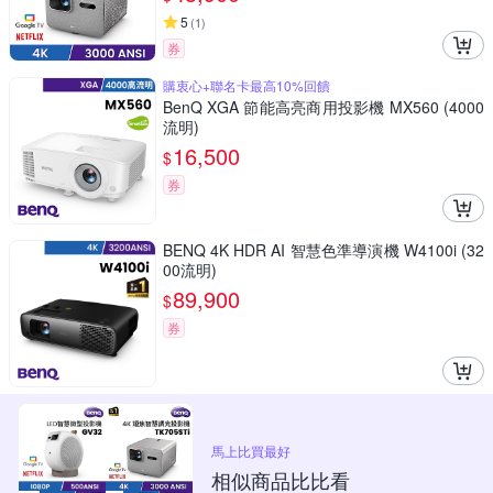
5
(
1
)
券
購衷心+聯名卡最高10%回饋
BenQ XGA 節能高亮商用投影機 MX560 (4000
流明)
16,500
$
券
BENQ 4K HDR AI 智慧色準導演機 W4100i (32
00流明)
89,900
$
券
馬上比買最好
相似商品比比看