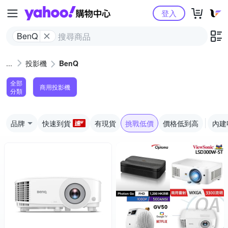
Yahoo購物中心
登入
BenQ
投影機
BenQ
全部
商用投影機
分類
品牌
快速到貨
有現貨
挑戰低價
價格低到高
內建