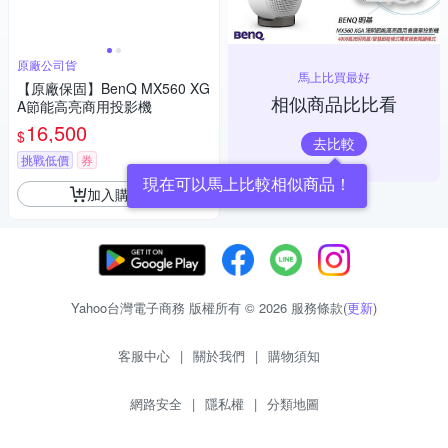
原廠公司貨
馬上比買最好
【原廠保固】BenQ MX560 XG
相似商品比比看
A節能高亮商用投影機
16,500
$
去比較
挑戰低價
券
現在可以馬上比較相似商品！
加入購物車
Yahoo台灣電子商務 版權所有 © 2026 服務條款(
更新
)
客服中心
|
關於我們
|
購物須知
網路安全
|
隱私權
|
分類地圖