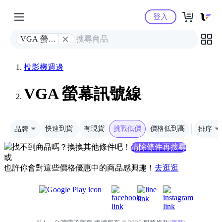
Yahoo購物中心
登入
VGA 螢幕
訊號線
投影機週邊
VGA 螢幕訊號線
品牌
快速到貨
有現貨
挑戰低價
價格低到高
排序
找不到商品嗎？換換其他條件吧！
清除條件再搜尋
或
也許你會對這些價格優惠中的商品感興趣！
去逛逛