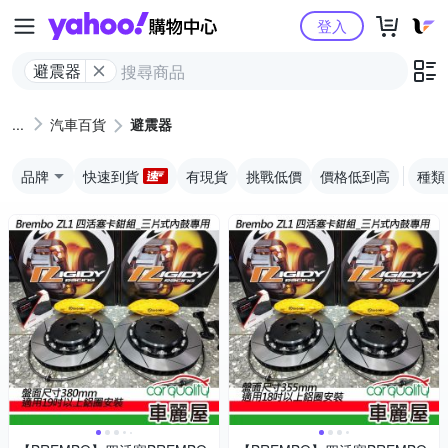
Yahoo購物中心
登入
避震器
汽車百貨
避震器
品牌
快速到貨
有現貨
挑戰低價
價格低到高
種類