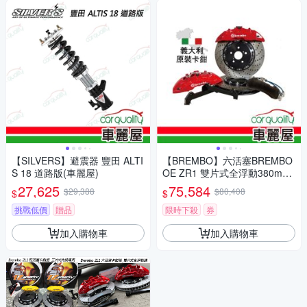
【SILVERS】避震器 豐田 ALTI
【BREMBO】六活塞BREMBO
S 18 道路版(車麗屋)
OE ZR1 雙片式全浮動380mm
送安裝(車麗屋)
27,625
75,584
$29,388
$80,408
$
$
挑戰低價
贈品
限時下殺
券
加入購物車
加入購物車