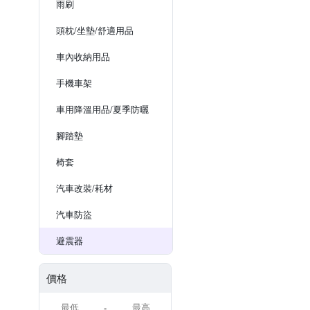
雨刷
頭枕/坐墊/舒適用品
車內收納用品
手機車架
車用降溫用品/夏季防曬
腳踏墊
椅套
汽車改裝/耗材
汽車防盜
避震器
價格
-