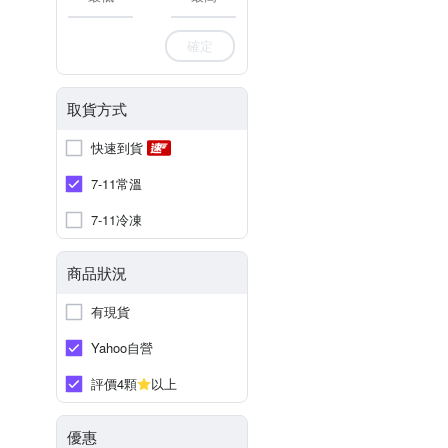
確定
取貨方式
快速到貨
7-11常溫
7-11冷凍
商品狀況
有現貨
Yahoo自營
評價4顆
以上
優惠