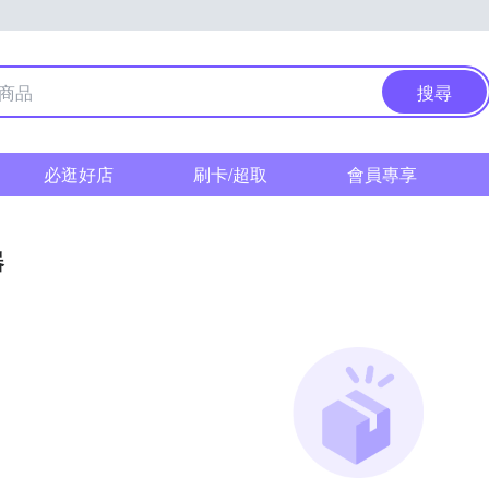
搜尋
必逛好店
刷卡/超取
會員專享
器