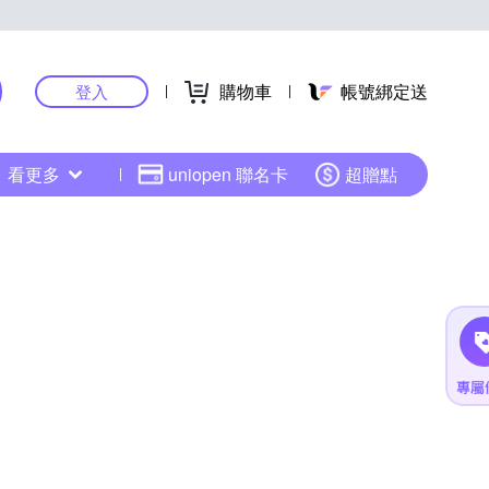
購物車
帳號綁定送
登入
看更多
uniopen 聯名卡
超贈點