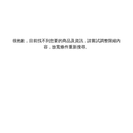
很抱歉，目前找不到您要的商品及資訊，請嘗試調整限縮內
容，放寬條件重新搜尋。