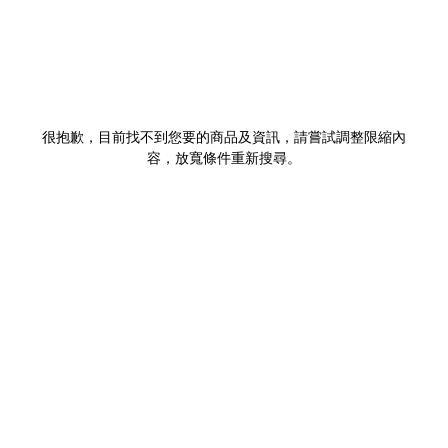
很抱歉，目前找不到您要的商品及資訊，請嘗試調整限縮內
容，放寬條件重新搜尋。