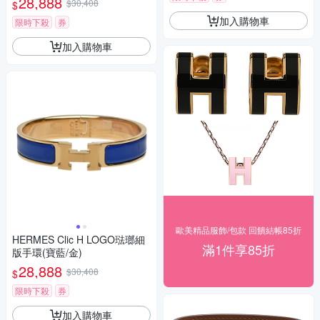
28,888
$30,408
$
加入購物車
限時下殺
券
加入購物車
歐美精品服飾/包款 回饋結帳85折
HERMES Clic H LOGO琺瑯細
滿1件享85折
版手環(寶藍/金)
28,888
$30,408
$
限時下殺
券
加入購物車