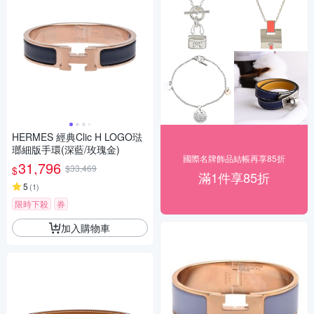
HERMES 經典Clic H LOGO琺
瑯細版手環(深藍/玫瑰金)
國際名牌飾品結帳再享85折
31,796
$33,469
$
滿1件享85折
5
(
1
)
限時下殺
券
加入購物車