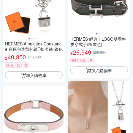
HERMES 經典H LOGO雙圈牛
HERMES Amulettes Constanc
皮穿式手環(灰色)
e 康康包造型純銀T扣項鍊-銀色
26,949
$28,367
$
40,850
$43,000
$
限時下殺
券
限時下殺
券
加入購物車
加入購物車