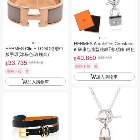
HERMES Amulettes Constanc
HERMES Clic H LOGO琺瑯中
e 康康包造型純銀T扣項鍊-銀色
版手環(冰棕色/玫瑰金)
40,850
$43,000
$
33,735
$35,510
$
限時下殺
券
限時下殺
券
加入購物車
加入購物車