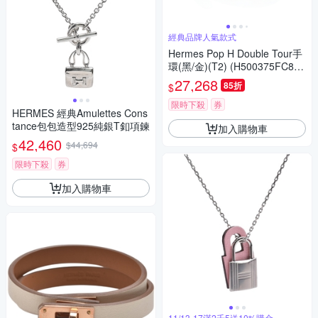
經典品牌人氣款式
Hermes Pop H Double Tour手
環(黑/金)(T2) (H500375FC89T
2)
27,268
85折
$
限時下殺
券
HERMES 經典Amulettes Cons
tance包包造型925純銀T釦項鍊
加入購物車
42,460
$44,694
$
限時下殺
券
加入購物車
11/13-17滿2千5送10%購金