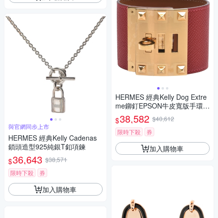
HERMES 經典Kelly Dog Extre
me鉚釘EPSON牛皮寬版手環
(紅/金)
38,582
$40,612
$
與官網同步上市
限時下殺
券
HERMES 經典Kelly Cadenas
鎖頭造型925純銀T釦項鍊
加入購物車
36,643
$38,571
$
限時下殺
券
加入購物車