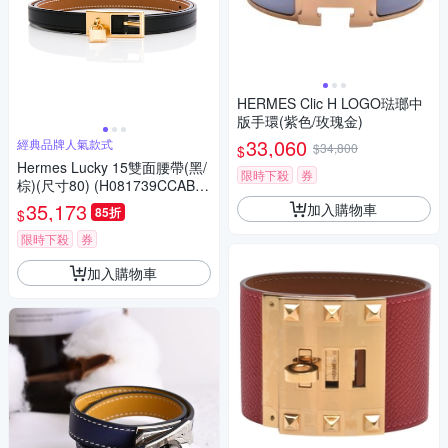
HERMES Clic H LOGO琺瑯中
版手環(紫色/玫瑰金)
33,060
經典品牌人氣款式
$34,800
$
Hermes Lucky 15雙面腰帶(黑/
限時下殺
券
棕)(尺寸80) (H081739CCAB08
0)
35,173
加入購物車
85折
$
限時下殺
券
加入購物車