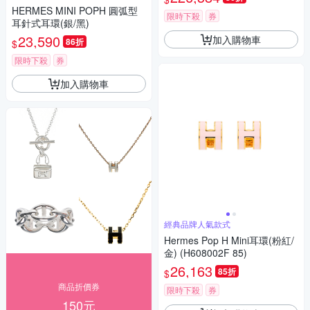
HERMES MINI POPH 圓弧型
限時下殺
券
耳針式耳環(銀/黑)
23,590
加入購物車
86折
$
限時下殺
券
加入購物車
經典品牌人氣款式
Hermes Pop H Mini耳環(粉紅/
金) (H608002F 85)
26,163
85折
$
商品折價券
限時下殺
券
150元