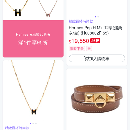
精緻百搭時尚款
Hermes Pop H Mini耳環(淺栗
灰/金) (H608002F 55)
Hermes ★結帳95折★
19,550
86折
滿1件享95折
$
限時下殺
券
加入購物車
精緻百搭時尚款