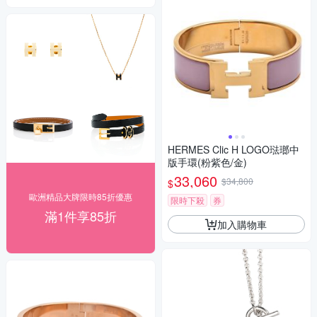
HERMES Clic H LOGO琺瑯中
版手環(粉紫色/金)
33,060
$34,800
$
歐洲精品大牌限時85折優惠
限時下殺
券
滿1件享85折
加入購物車