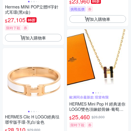
23,960
86折
$
Hermes MINI POP立體H字針
挑戰低價
券
式耳環(黑x金)
27,105
加入購物車
86折
$
限時下殺
券
加入購物車
歐洲同步最新款 現貨有限
HERMES Mini Pop H 經典迷你
LOGO雙色項鍊鎖骨鍊-葡萄紫/
黑色
25,460
HERMES Clic H LOGO經典琺
$26,800
$
瑯窄版手環-乳白/金色
限時下殺
券
28,310
$29,800
$