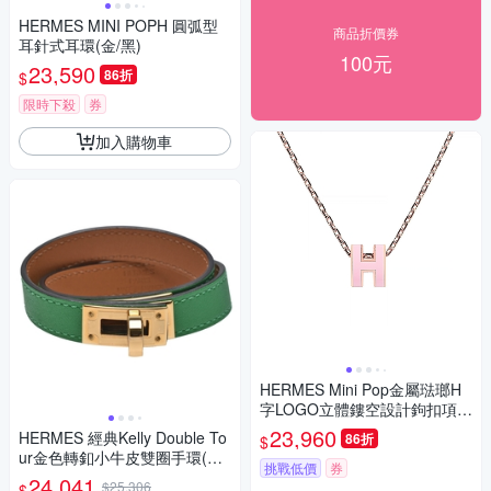
HERMES MINI POPH 圓弧型
商品折價券
耳針式耳環(金/黑)
100元
23,590
86折
$
限時下殺
券
加入購物車
HERMES Mini Pop金屬琺瑯H
字LOGO立體鏤空設計鉤扣項鍊
(粉紅x玫瑰金)
23,960
HERMES 經典Kelly Double To
86折
$
ur金色轉釦小牛皮雙圈手環(綠/
挑戰低價
券
金)
24,041
$25,306
$