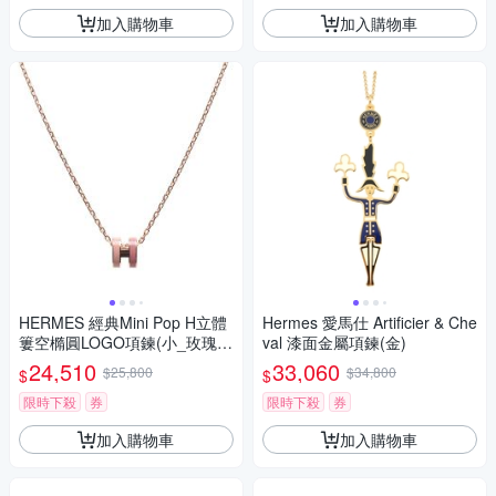
加入購物車
加入購物車
HERMES 經典Mini Pop H立體
Hermes 愛馬仕 Artificier & Che
簍空橢圓LOGO項鍊(小_玫瑰粉
val 漆面金屬項鍊(金)
x粉/玫瑰金)
24,510
33,060
$25,800
$34,800
$
$
限時下殺
券
限時下殺
券
加入購物車
加入購物車