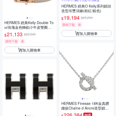
HERMES 經典O Kelly系列鎖頭
造型吊墜項鍊(粉紅/銀色)
19,194
$20,204
$
HERMES 經典Kelly Double To
限時下殺
券
ur玫瑰金色轉釦小牛皮雙圈手
環(米色)
21,133
加入購物車
$22,245
$
限時下殺
券
加入購物車
HERMES Finesse 18K金真鑽
鑲嵌Chaîne d Ancre造型鎖骨
項鍊
226,384
86折
$