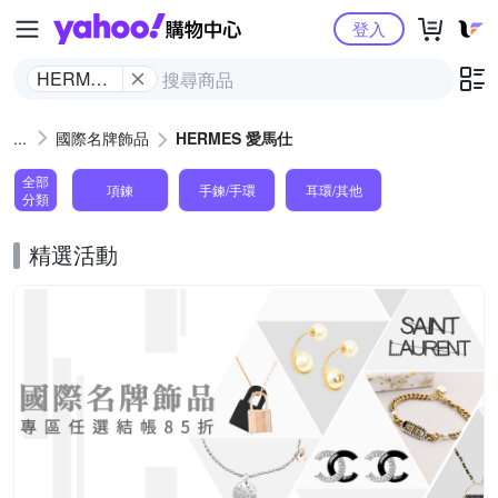
Yahoo購物中心
登入
HERMES
愛馬仕
國際名牌飾品
HERMES 愛馬仕
全部
項鍊
手鍊/手環
耳環/其他
分類
精選活動