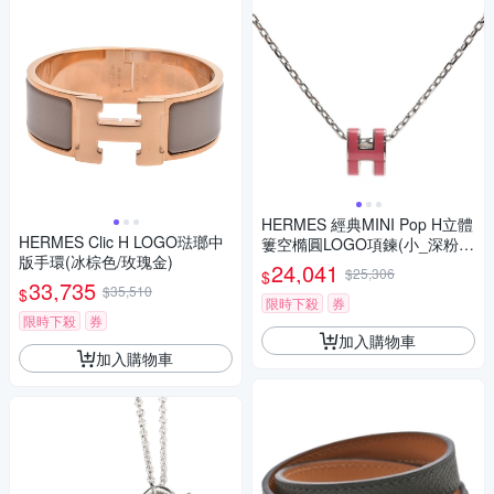
HERMES 經典MINI Pop H立體
HERMES Clic H LOGO琺瑯中
簍空橢圓LOGO項鍊(小_深粉
版手環(冰棕色/玫瑰金)
紅/銀色)
24,041
$25,306
$
33,735
$35,510
$
限時下殺
券
限時下殺
券
加入購物車
加入購物車