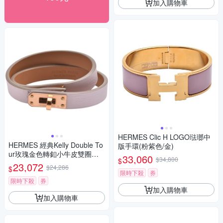
加入購物車
HERMES Clic H LOGO琺瑯中
HERMES 經典Kelly Double To
版手環(粉紫色/金)
ur玫瑰金色轉釦小牛皮雙圈手
33,060
$34,800
$
環(淡紫色)
23,072
$24,286
$
限時下殺
券
限時下殺
券
加入購物車
加入購物車