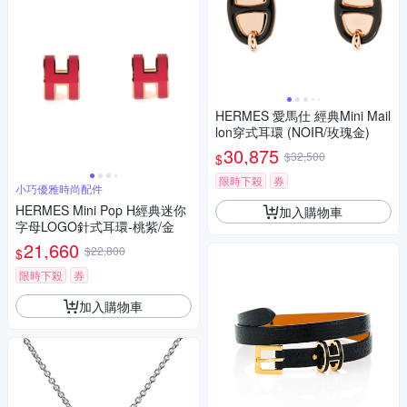
HERMES 愛馬仕 經典Mini Mail
lon穿式耳環 (NOIR/玫瑰金)
30,875
$32,500
$
限時下殺
券
小巧優雅時尚配件
HERMES Mini Pop H經典迷你
加入購物車
字母LOGO針式耳環-桃紫/金
21,660
$22,800
$
限時下殺
券
加入購物車