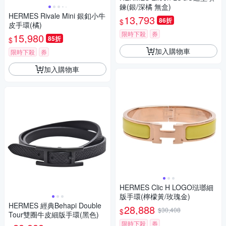
鍊(銀/深橘 無盒)
HERMES Rivale Mini 銀釦小牛
13,793
86折
$
皮手環(橘)
限時下殺
券
15,980
85折
$
加入購物車
限時下殺
券
加入購物車
HERMES Clic H LOGO琺瑯細
版手環(檸檬黃/玫瑰金)
HERMES 經典Behapi Double
28,888
$30,408
$
Tour雙圈牛皮細版手環(黑色)
限時下殺
券