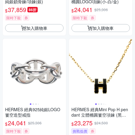
純銀鎖骨鍊/項鍊(銀)
橢圓LOGO項鍊(小-白/金)
37,859
24,041
86折
$25,306
$
$
限時下殺
券
限時下殺
券
加入購物車
加入購物車
HERMES 經典925純銀LOGO
HERMES 經典Mini Pop H pen
簍空造型戒指
dant 立體橢圓簍空項鍊 (黑色/
金鍊)
24,041
23,275
$25,306
$24,500
$
$
限時下殺
券
挑戰低價
券