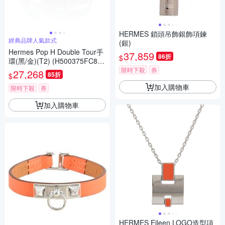
HERMES 鎖頭吊飾銀飾項鍊
經典品牌人氣款式
(銀)
Hermes Pop H Double Tour手
37,859
86折
$
環(黑/金)(T2) (H500375FC89T
2)
限時下殺
券
27,268
85折
$
加入購物車
限時下殺
券
加入購物車
HERMES Eileen LOGO造型項