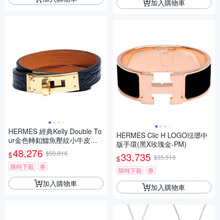
加入購物車
HERMES 經典Kelly Double To
HERMES Clic H LOGO琺瑯中
ur金色轉釦鱷魚壓紋小牛皮二
版手環(黑X玫瑰金-PM)
圈手環(黑)
48,276
$50,816
$
33,735
$35,510
$
限時下殺
券
限時下殺
券
加入購物車
加入購物車