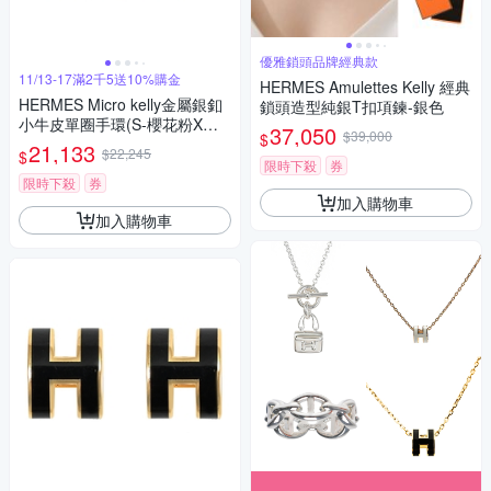
優雅鎖頭品牌經典款
11/13-17滿2千5送10%購金
HERMES Amulettes Kelly 經典
HERMES Micro kelly金屬銀釦
鎖頭造型純銀T扣項鍊-銀色
小牛皮單圈手環(S-櫻花粉X銀-
37,050
$39,000
$
R年)
21,133
$22,245
$
限時下殺
券
限時下殺
券
加入購物車
加入購物車