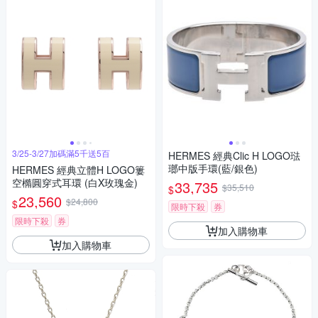
3/25-3/27加碼滿5千送5百
HERMES 經典Clic H LOGO琺
瑯中版手環(藍/銀色)
HERMES 經典立體H LOGO簍
空橢圓穿式耳環 (白X玫瑰金)
33,735
$35,510
$
23,560
$24,800
$
限時下殺
券
限時下殺
券
加入購物車
加入購物車