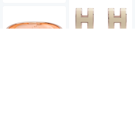
3/25-3/27加碼滿5千送5百
HERMES 經典立體H LOGO簍
空橢圓穿式耳環 (白X玫瑰金)
23,560
HERMES Clic H LOGO琺瑯中
$24,800
$
版手環(黑X玫瑰金-PM)
限時下殺
券
33,735
$35,510
$
加入購物車
限時下殺
券
加入購物車