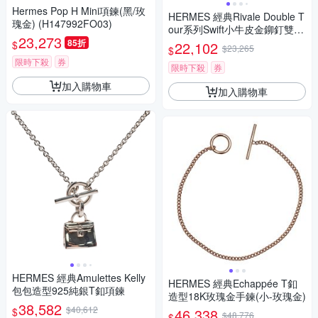
Hermes Pop H Mini項鍊(黑/玫
HERMES 經典Rivale Double T
瑰金) (H147992FO03)
our系列Swift小牛皮金鉚釘雙圈
23,273
手鍊/手環(金棕)
85折
$
22,102
$23,265
$
限時下殺
券
限時下殺
券
加入購物車
加入購物車
HERMES 經典Amulettes Kelly
HERMES 經典Echappée T釦
包包造型925純銀T釦項鍊
造型18K玫瑰金手鍊(小-玫瑰金)
38,582
$40,612
$
46,338
$48,776
$