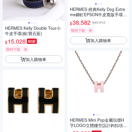
HERMES 經典Kelly Dog Extre
me鉚釘EPSON牛皮寬版手環
(紅/金)
38,582
$40,612
$
HERMES Kelly Double Tour小
限時下殺
券
牛皮手環(銀/寶石藍)
15,028
加入購物車
85折
$
限時下殺
券
加入購物車
HERMES Mini Pop金屬琺瑯H
字LOGO立體鏤空設計鉤扣項鍊
(粉紅x玫瑰金)