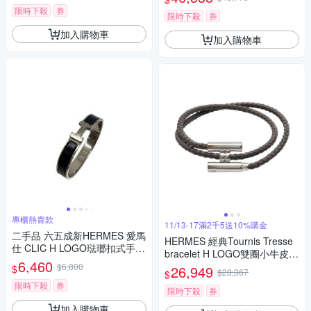
限時下殺
券
限時下殺
券
加入購物車
加入購物車
專櫃熱賣款
11/13-17滿2千5送10%購金
二手品 六五成新HERMES 愛馬
HERMES 經典Tournis Tresse
仕 CLIC H LOGO琺瑯扣式手環
bracelet H LOGO雙圈小牛皮細
黑銀(T5)
6,460
版手環(灰色)
$6,800
$
26,949
$28,367
$
限時下殺
券
限時下殺
券
加入購物車