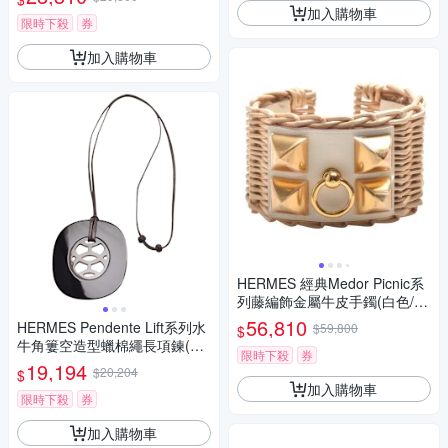
加入購物車
限時下殺
券
加入購物車
HERMES 經典Medor Picnic系
列藤編飾金屬牛皮手鐲(白色/
金)
56,810
HERMES Pendente Lift系列水
$59,800
$
牛角簍空造型蠟棉繩長項鍊(黑
限時下殺
券
色)
19,194
$20,204
$
加入購物車
限時下殺
券
加入購物車