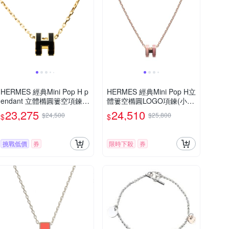
HERMES 經典Mini Pop H p
HERMES 經典Mini Pop H立
endant 立體橢圓簍空項鍊
體簍空橢圓LOGO項鍊(小_
(黑色/金鍊)
玫瑰粉x粉/玫瑰金)
23,275
24,510
$24,500
$25,800
$
$
挑戰低價
券
限時下殺
券