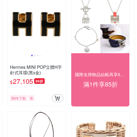
Hermes MINI POP立體H字
針式耳環(黑x金)
國際名牌飾品結帳再享85折
27,105
86折
$
滿1件享85折
限時下殺
券