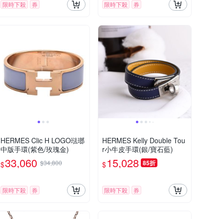
限時下殺
券
限時下殺
券
HERMES Clic H LOGO琺瑯
HERMES Kelly Double Tou
中版手環(紫色/玫瑰金)
r小牛皮手環(銀/寶石藍)
33,060
15,028
$34,800
85折
$
$
限時下殺
券
限時下殺
券