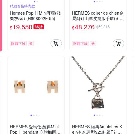
精緻百搭時尚款
Hermes Pop H Mini耳環(淺
HERMES collier de chien金
栗灰/金) (H608002F 55)
屬鉚釘山羊皮寬版手環(S-紫
X金)
19,550
48,276
86折
$50,816
$
$
限時下殺
券
限時下殺
券
HERMES 愛馬仕 經典Mini
HERMES 經典Amulettes K
Pop H pendant 立體橢圓簍
elly包包造型925純銀T釦項