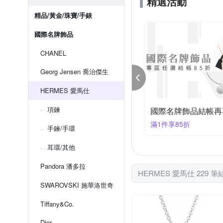
精選活動
精品/黃金/珠寶/手錶
國際名牌飾品
CHANEL
Georg Jensen 喬治傑生
HERMES 愛馬仕
項鍊
際名牌飾品結帳再享85折
Hermes ★結帳95折
件享85折
滿1件享95折
手鍊/手環
耳環/其他
Pandora 潘多拉
HERMES 愛馬仕 229 筆
SWAROVSKI 施華洛世奇
Tiffany&Co.
Dior