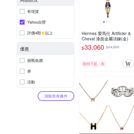
有現貨
Yahoo自營
評價4顆
以上
Hermes 愛馬仕 Artificier &
Cheval 漆面金屬項鍊(金)
33,060
$34,800
$
優惠
挑戰低價
限時下殺
券
券
活動
清除所有條件