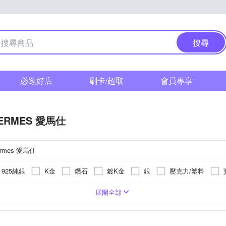
搜尋
必逛好店
刷卡/超取
會員專享
ERMES 愛馬仕
ermes 愛馬仕
925純銀
K金
鑽石
鍍K金
銀
壓克力/塑料
手品
戒指
墜飾
腰鍊
串珠/吊飾
別針
擺飾
展開全部