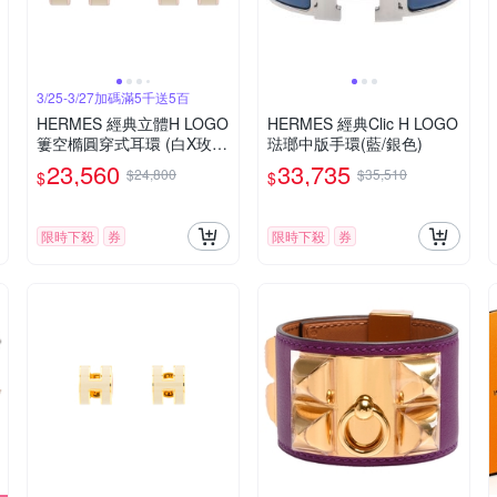
3/25-3/27加碼滿5千送5百
HERMES 經典立體H LOGO
HERMES 經典Clic H LOGO
簍空橢圓穿式耳環 (白X玫瑰
琺瑯中版手環(藍/銀色)
金)
23,560
33,735
$24,800
$35,510
$
$
限時下殺
券
限時下殺
券