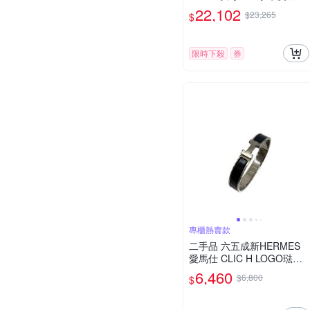
釘雙圈手鍊/手環(金棕)
22,102
$23,265
$
限時下殺
券
專櫃熱賣款
二手品 六五成新HERMES
愛馬仕 CLIC H LOGO琺瑯
扣式手環黑銀(T5)
6,460
$6,800
$