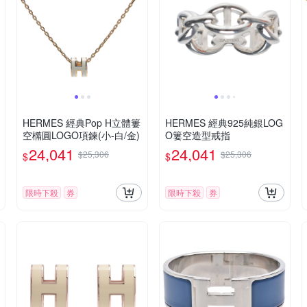
HERMES 經典Pop H立體簍
HERMES 經典925純銀LOG
空橢圓LOGO項鍊(小-白/金)
O簍空造型戒指
24,041
24,041
$25,306
$25,306
$
$
限時下殺
券
限時下殺
券