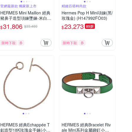
官網最新款 獨家新上市
精緻百搭時尚款
HERMES Mini Maillon 經典
Hermes Pop H Mini項鍊(黑/
豬鼻子造型項鍊墜鍊-米白
玫瑰金) (H147992FO03)
色/玫瑰金
31,806
23,273
$33,480
85折
$
$
限時下殺
券
限時下殺
券
HERMES 經典Echappée T
HERMES 經典Bracelet Riv
釦造型18K玫瑰金手鍊(小-
ale Mini系列金屬鉚釘小牛