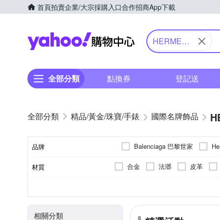
首頁
拍賣
企業/大宗採購入口
合作招商
App下載
Yahoo購物中心
HERMES
愛馬仕
全部分類
點換券
登記送
H
精品/黃金/珠寶/手錶
國際名牌飾品
Balenciaga 巴黎世家
H
品牌
合金
法瑯
皮革
材質
品牌名稱
項鍊
全新商品
手鍊/手環
展示品
耳環
二
種類
商品狀況
相關分類