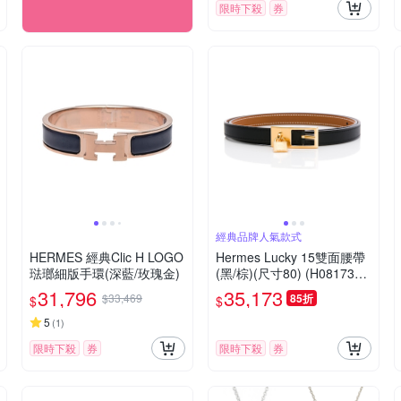
限時下殺
券
經典品牌人氣款式
HERMES 經典Clic H LOGO
Hermes Lucky 15雙面腰帶
琺瑯細版手環(深藍/玫瑰金)
(黑/棕)(尺寸80) (H081739C
CAB080)
31,796
35,173
$33,469
85折
$
$
5
(
1
)
限時下殺
券
限時下殺
券