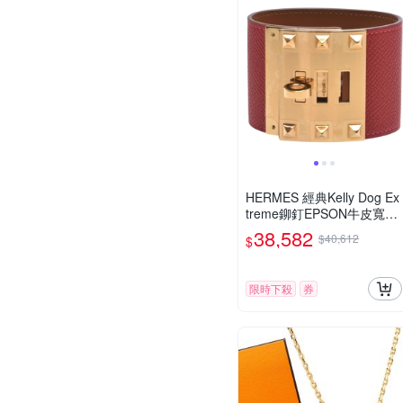
HERMES 經典Kelly Dog Ex
treme鉚釘EPSON牛皮寬版
手環(紅/金)
38,582
$40,612
$
限時下殺
券