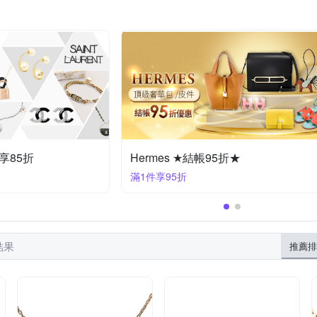
★
歐洲精品大牌限時85折優惠
滿1件享85折
結果
推薦排