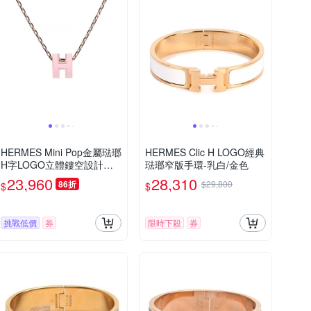
HERMES Mini Pop金屬琺瑯
HERMES Clic H LOGO經典
H字LOGO立體鏤空設計鉤
琺瑯窄版手環-乳白/金色
扣項鍊(粉紅x玫瑰金)
23,960
28,310
86折
$29,800
$
$
挑戰低價
券
限時下殺
券