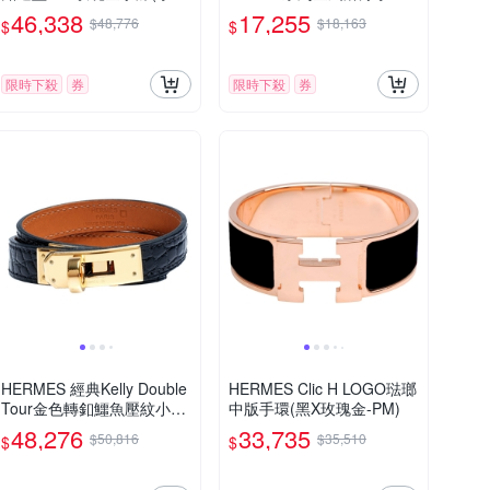
玫瑰金)
皮細版手環(綠/銀)
46,338
17,255
$48,776
$18,163
$
$
限時下殺
券
限時下殺
券
HERMES 經典Kelly Double
HERMES Clic H LOGO琺瑯
Tour金色轉釦鱷魚壓紋小牛
中版手環(黑X玫瑰金-PM)
皮二圈手環(黑)
48,276
33,735
$50,816
$35,510
$
$