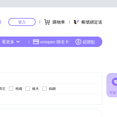
購物車
帳號綁定送
登入
看更多
uniopen 聯名卡
超贈點
寶石
棉繩
橡木
鎢鋼