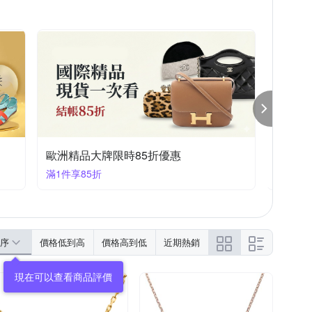
歐美精品服飾/包款 回饋結帳85折
滿1件享85折
序
價格低到高
價格高到低
近期熱銷