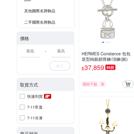
其他國際名牌飾品
二手國際名牌飾品
價格
-
HERMES Constance 包包
造型純銀鎖骨鍊/項鍊(銀)
37,859
確定
86折
$
取貨方式
限時下殺
券
快速到貨
7-11常溫
7-11冷凍
商品狀況