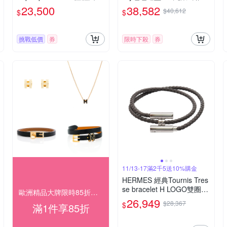
空穿式耳環(MARRON GLA
鍊
23,500
38,582
$40,612
$
$
CE/玫瑰金)
挑戰低價
券
限時下殺
券
11/13-17滿2千5送10%購金
HERMES 經典Tournis Tres
se bracelet H LOGO雙圈小
歐洲精品大牌限時85折優惠
牛皮細版手環(灰色)
26,949
$28,367
$
滿1件享85折