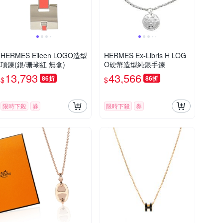
HERMES Eileen LOGO造型
HERMES Ex-Libris H LOG
項鍊(銀/珊瑚紅 無盒)
O硬幣造型純銀手鍊
13,793
43,566
86折
86折
$
$
限時下殺
券
限時下殺
券