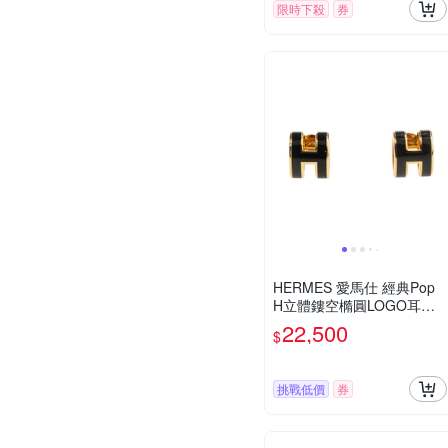
限時下殺
券
HERMES 愛馬仕 經典Pop
H立體鏤空橢圓LOGO耳環
(小/黑色/淺金)
22,500
$
挑戰低價
券