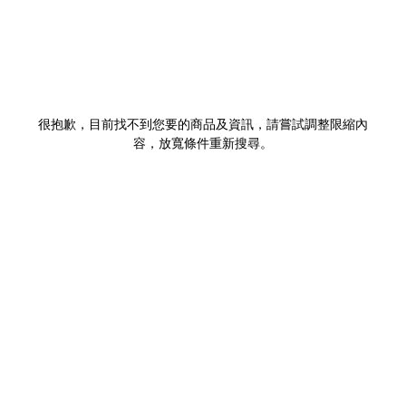
很抱歉，目前找不到您要的商品及資訊，請嘗試調整限縮內
容，放寬條件重新搜尋。