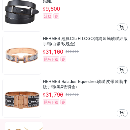
銀釦)
9,600
$
活動
券
HERMES 經典Clic H LOGO狗狗圖騰琺瑯細版
手環(白紫/玫瑰金)
31,160
$
$
32,800
限時下殺
券
HERMES Balades Equestres琺瑯皮帶圖騰中
版手環(黑X玫瑰金)
31,796
$
$
33,469
限時下殺
券