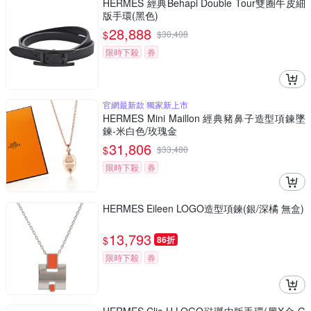
HERMES 經典Behapi Double Tour雙圈牛皮細
版手環(黑色)
28,888
$
$
30,408
限時下殺
券
官網最新款 獨家新上市
HERMES Mini Maillon 經典豬鼻子造型項鍊墜
鍊-米白色/玫瑰金
31,806
$
$
33,480
限時下殺
券
HERMES Eileen LOGO造型項鍊(銀/深橘 無盒)
13,793
$
86折
限時下殺
券