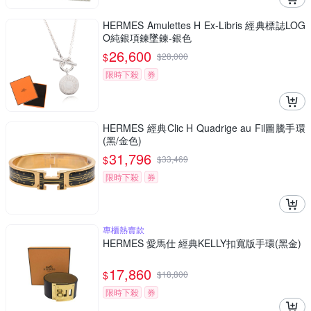
HERMES Amulettes H Ex-Libris 經典標誌LOG
O純銀項鍊墜鍊-銀色
26,600
$
$
28,000
限時下殺
券
HERMES 經典Clic H Quadrige au Fil圖騰手環
(黑/金色)
31,796
$
$
33,469
限時下殺
券
專櫃熱賣款
HERMES 愛馬仕 經典KELLY扣寬版手環(黑金)
17,860
$
$
18,800
限時下殺
券