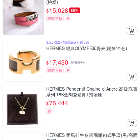
(桃粉)
15,028
$
85折
限時下殺
券
3/25-3/27加碼滿5千送5百
HERMES 經典OLYMPE耳骨夾(錫灰/金色)
17,430
$
$
18,347
限時下殺
券
HERMES Pendentif Chaine d Ancre 高級珠寶
系列 18K金陶瓷豬鼻T扣項鍊
76,444
$
券
HERMES 愛馬仕牛皮四圈壓釦式手環(黑/亮面