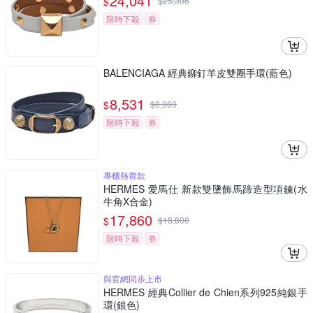
24,041
$
$
25,306
限時下殺
券
BALENCIAGA 經典鉚釘羊皮雙圈手環(藍色)
8,531
$
$
8,980
限時下殺
券
專櫃熱賣款
HERMES 愛馬仕 新款雙墬飾馬蹄造型項鍊(水
牛角X合金)
17,860
$
$
18,800
限時下殺
券
與官網同步上市
HERMES 經典Collier de Chien系列925純銀手
環(銀色)