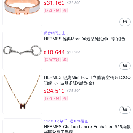
31,160
$
$
32,800
限時下殺
券
與官網同步上市
HERMES 經典Mors 90造型純銀絲巾環(銀色)
10,644
$
$
11,204
限時下殺
券
HERMES 經典Mini Pop H立體簍空橢圓LOGO
項鍊(小_波爾多紅x黑色/金)
24,510
$
$
25,800
限時下殺
券
11/13-17滿2千5送10%購金
HERMES Chaine d ancre Enchainee 925純銀
半圈豬鼻子手環