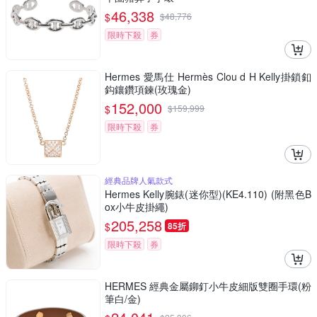
46,338
$
$
48,776
限時下殺
券
Hermes 愛馬仕 Hermès Clou d H Kelly掛鎖釦
鈎鑲鑽項鍊(玫瑰金)
152,000
$
$
159,999
限時下殺
券
經典品牌人氣款式
Hermes Kelly腕錶(迷你型)(KE4.110) (附黑色B
ox小牛皮掛繩)
205,258
$
85折
限時下殺
券
HERMES 經典金屬鉚釘小牛皮細版雙圈手環(粉
筆白/金)