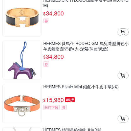
HERMES Clic H LOGO琺瑯中版手環(黑X金-G
M)
34,800
$
券
HERMES 愛馬仕 RODEO GM 馬兒造型拼色小
羊皮鑰匙圈/吊飾(大-深紫/深藍/藏藍)
34,800
$
券
HERMES Rivale Mini 銀釦小牛皮手環(橘)
15,980
$
85折
限時下殺
券
HERMES 鎖頭吊飾銀飾項鍊(銀)