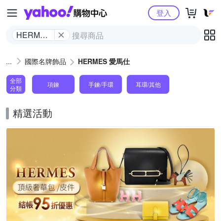
Yahoo購物中心
登入
HERMES
愛馬仕
國際名牌飾品
HERMES 愛馬仕
全部
項鍊
手鍊/手環
耳環/其他
分類
精選活動