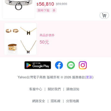
56,810
$
$
59,800
限時下殺
券
商品折價券
50元
Yahoo台灣電子商務 版權所有 © 2026 服務條款(
更新
)
客服中心
|
關於我們
|
購物須知
網路安全
|
隱私權
|
分類地圖