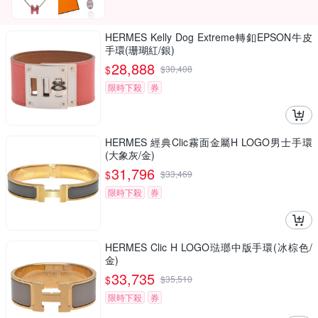
HERMES Kelly Dog Extreme轉釦EPSON牛皮
手環(珊瑚紅/銀)
28,888
$
$
30,408
限時下殺
券
HERMES 經典Clic霧面金屬H LOGO男士手環
(大象灰/金)
31,796
$
$
33,469
限時下殺
券
HERMES Clic H LOGO琺瑯中版手環(冰棕色/
金)
33,735
$
$
35,510
限時下殺
券