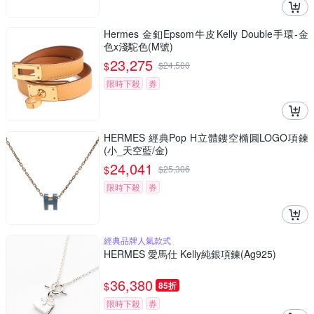
Hermes 金釦Epsom牛皮Kelly Double手環-金
色x淺駝色(M號)
23,275
$
$
24,500
限時下殺
券
HERMES 經典Pop H立體鏤空橢圓LOGO項鍊
(小_天空藍/金)
24,041
$
$
25,306
限時下殺
券
經典品牌人氣款式
HERMES 愛馬仕 Kelly純銀項鍊(Ag925)
36,380
$
85折
限時下殺
券