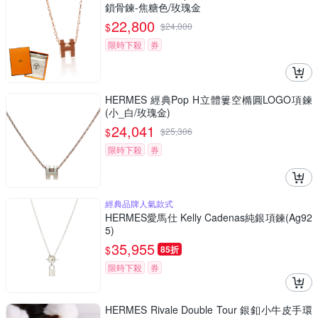
鎖骨鍊-焦糖色/玫瑰金
22,800
$
$
24,000
限時下殺
券
HERMES 經典Pop H立體簍空橢圓LOGO項鍊
(小_白/玫瑰金)
24,041
$
$
25,306
限時下殺
券
經典品牌人氣款式
HERMES愛馬仕 Kelly Cadenas純銀項鍊(Ag92
5)
35,955
$
85折
限時下殺
券
HERMES Rivale Double Tour 銀釦小牛皮手環