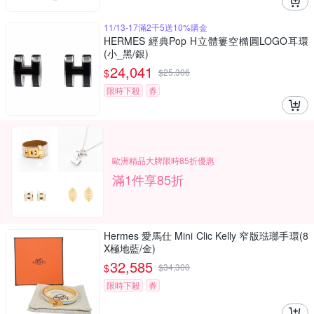
11/13-17滿2千5送10%購金
HERMES 經典Pop H立體簍空橢圓LOGO耳環
(小_黑/銀)
24,041
$
$
25,306
限時下殺
券
歐洲精品大牌限時85折優惠
滿1件享85折
Hermes 愛馬仕 Mini Clic Kelly 窄版琺瑯手環(8
X極地藍/金)
32,585
$
$
34,300
限時下殺
券