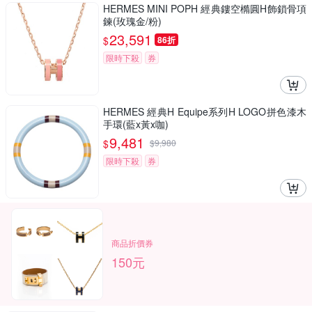
HERMES MINI POPH 經典鏤空橢圓H飾鎖骨項
鍊(玫瑰金/粉)
23,591
$
86折
限時下殺
券
HERMES 經典H Equipe系列H LOGO拼色漆木
手環(藍x黃x咖)
9,481
$
$
9,980
限時下殺
券
商品折價券
150元