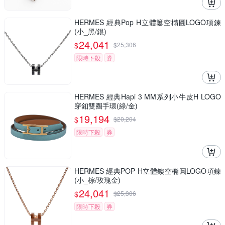
HERMES 經典Pop H立體簍空橢圓LOGO項鍊
(小_黑/銀)
24,041
$
$
25,306
限時下殺
券
HERMES 經典Hapi 3 MM系列小牛皮H LOGO
穿釦雙圈手環(綠/金)
19,194
$
$
20,204
限時下殺
券
HERMES 經典POP H立體鏤空橢圓LOGO項鍊
(小_棕/玫瑰金)
24,041
$
$
25,306
限時下殺
券