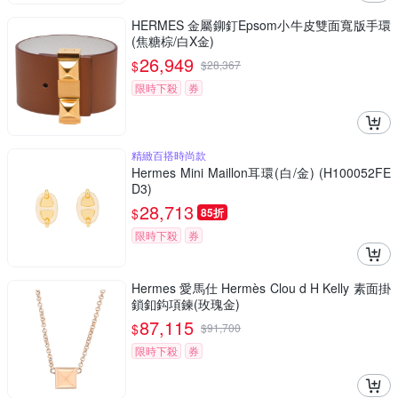
HERMES 金屬鉚釘Epsom小牛皮雙面寬版手環
(焦糖棕/白X金)
26,949
$
$
28,367
限時下殺
券
精緻百搭時尚款
Hermes Mini Maillon耳環(白/金) (H100052FE
D3)
28,713
$
85折
限時下殺
券
Hermes 愛馬仕 Hermès Clou d H Kelly 素面掛
鎖釦鈎項鍊(玫瑰金)
87,115
$
$
91,700
限時下殺
券