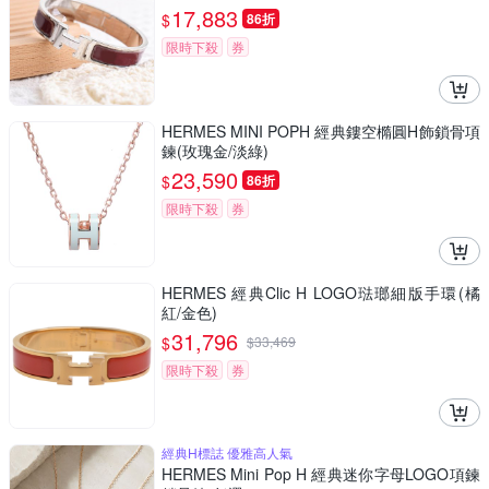
17,883
$
86折
限時下殺
券
HERMES MINI POPH 經典鏤空橢圓H飾鎖骨項
鍊(玫瑰金/淡綠)
23,590
$
86折
限時下殺
券
HERMES 經典Clic H LOGO琺瑯細版手環(橘
紅/金色)
31,796
$
$
33,469
限時下殺
券
經典H標誌 優雅高人氣
HERMES Mini Pop H 經典迷你字母LOGO項鍊