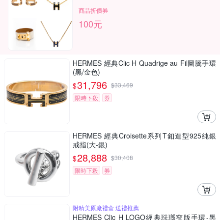
商品折價券
100元
HERMES 經典Clic H Quadrige au Fil圖騰手環
(黑/金色)
31,796
$
$
33,469
限時下殺
券
HERMES 經典Croisette系列T釦造型925純銀
戒指(大-銀)
28,888
$
$
30,408
限時下殺
券
附精美原廠禮盒 送禮推薦
HERMES Clic H LOGO經典琺瑯窄版手環-黑