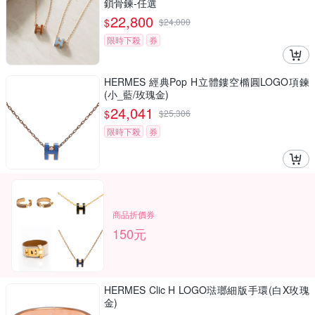
鎖骨鍊-任選
22,800
$
$
24,000
限時下殺
券
HERMES 經典Pop H立體鏤空橢圓LOGO項鍊
(小_藍/玫瑰金)
24,041
$
$
25,306
限時下殺
券
商品折價券
150元
HERMES Clic H LOGO琺瑯細版手環(白X玫瑰
金)