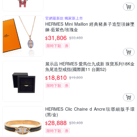
官網最新款 獨家新上市
HERMES Mini Maillon 經典豬鼻子造型項鍊墜
鍊-藍紫色/玫瑰金
31,806
$
$
33,480
限時下殺
券
展示品 HERMES 愛馬仕九成新 珠寶系列18K金
魚尾造型戒指(國際圍11 台圍52)
18,810
$
$
19,800
限時下殺
券
HERMES Clic Chaine d Ancre琺瑯細版手環
(黑/金)
28,888
$
$
30,408
限時下殺
券