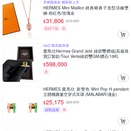
官網最新款 獨家新上市
HERMES Mini Maillon 經典豬鼻子造型項鍊墜
鍊-粉紅色/玫瑰金
31,806
$
$
33,480
限時下殺
券
vip訂製高級珠寶
愛馬仕Hermes Grand Jeté 綠碧璽鑽戒(高級珠
寶訂製款/Tour Verte綠碧璽GM/鑽石/18K)
598,000
$
券
HERMES 愛馬仕 新雙色 Mini Pop H pendant
立體橢圓簍空穿式耳環 (MALABAR/淺金)
25,175
$
$
26,500
挑戰低價
券