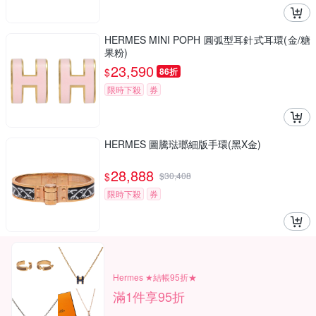
HERMES MINI POPH 圓弧型耳針式耳環(金/糖
果粉)
23,590
$
86折
限時下殺
券
HERMES 圖騰琺瑯細版手環(黑X金)
28,888
$
$
30,408
限時下殺
券
Hermes ★結帳95折★
滿1件享95折