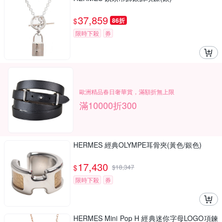
37,859
$
86折
限時下殺
券
歐洲精品春日奢華賞，滿額折無上限
滿10000折300
HERMES 經典OLYMPE耳骨夾(黃色/銀色)
17,430
$
$
18,347
限時下殺
券
HERMES Mini Pop H 經典迷你字母LOGO項鍊