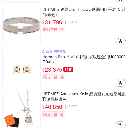
HERMES 經典Clic H LOGO琺瑯細版手環(奶油
白/銀色)
31,796
$
$
33,469
限時下殺
券
精緻百搭時尚款
Hermes Pop H Mini耳環(白/玫瑰金) (H608002
FO49)
23,375
$
85折
限時下殺
券
HERMES Amulettes Kelly 經典凱莉包造型純銀
T扣項鍊-銀色
40,850
$
$
43,000
限時下殺
券