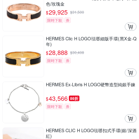
色/玫瑰金
29,925
$
$
31,500
限時下殺
券
HERMES Clic H LOGO琺瑯細版手環(黑X金-Q
年)
28,888
$
$
30,408
限時下殺
券
HERMES Ex-Libris H LOGO硬幣造型純銀手鍊
43,566
$
86折
限時下殺
券
HERMES CLIC H LOGO琺瑯扣式手環(銀/深酒
紅)