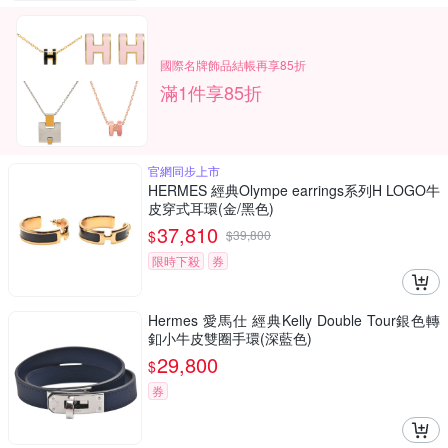
國際名牌飾品結帳再享85折
滿1件享85折
官網同步上市
HERMES 經典Olympe earrings系列H LOGO牛
皮穿式耳環(金/黑色)
37,810
$
$
39,800
限時下殺
券
Hermes 愛馬仕 經典Kelly Double Tour銀色轉
釦小牛皮雙圈手環(深藍色)
29,800
$
券