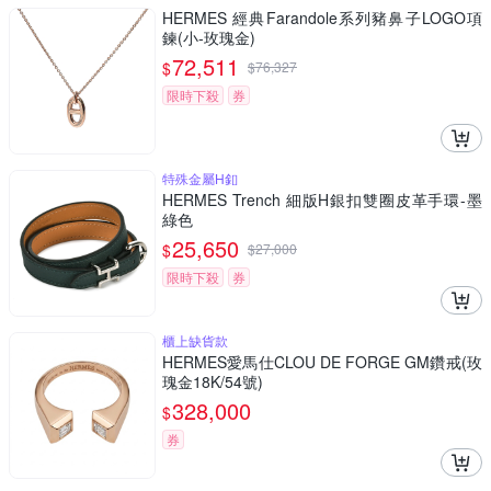
HERMES 經典Farandole系列豬鼻子LOGO項
鍊(小-玫瑰金)
72,511
$
$
76,327
限時下殺
券
特殊金屬H釦
HERMES Trench 細版H銀扣雙圈皮革手環-墨
綠色
25,650
$
$
27,000
限時下殺
券
櫃上缺貨款
HERMES愛馬仕CLOU DE FORGE GM鑽戒(玫
瑰金18K/54號)
328,000
$
券