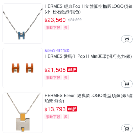
HERMES 經典Pop H立體簍空橢圓LOGO項鍊
(小_松石藍綠/銀色)
23,560
$
$
24,800
限時下殺
券
精緻百搭時尚款
HERMES 愛馬仕 Pop H Mini耳環(淺巧克力/銀)
21,505
$
85折
限時下殺
券
HERMES Eileen 經典款LOGO造型項鍊(銀/琥
珀黃 無盒)
13,793
$
86折
限時下殺
券