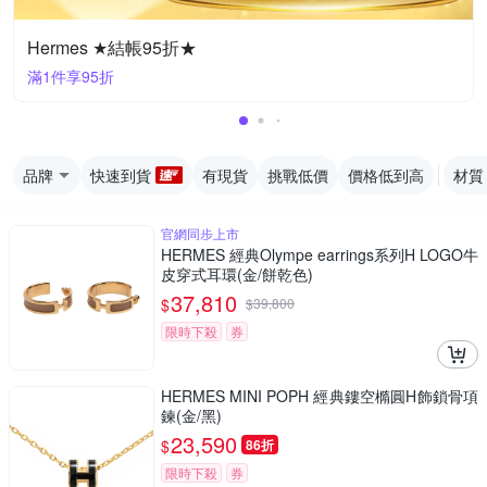
Hermes ★結帳95折★
滿1件享95折
品牌
快速到貨
有現貨
挑戰低價
價格低到高
材質
官網同步上市
HERMES 經典Olympe earrings系列H LOGO牛
皮穿式耳環(金/餅乾色)
37,810
$
$
39,800
限時下殺
券
HERMES MINI POPH 經典鏤空橢圓H飾鎖骨項
鍊(金/黑)
23,590
$
86折
限時下殺
券