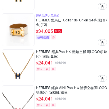
經典品牌人氣款式
HERMES愛馬仕 Collier de Chien 24手環(白/
金)(T2)
34,085
$
85折
挑戰低價
券
HERMES 經典Pop H立體鏤空橢圓LOGO項鍊
(小_深藍/金色)
24,041
$
$
25,306
限時下殺
券
HERMES 經典MINI Pop H立體簍空橢圓LOGO
項鍊(小_深粉紅/銀色)
24,041
$
$
25,306
限時下殺
券