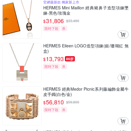
官網最新款 獨家新上市
HERMES Mini Maillon 經典豬鼻子造型項鍊墜
鍊-黑色/玫瑰金
31,806
$
$
33,480
限時下殺
券
HERMES Eileen LOGO造型項鍊(銀/珊瑚紅 無
盒)
13,793
$
86折
限時下殺
券
HERMES 經典Medor Picnic系列藤編飾金屬牛
皮手鐲(白色/金)
56,810
$
$
59,800
限時下殺
券