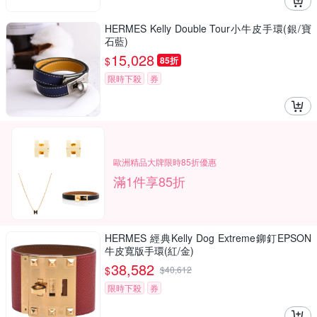
HERMES Kelly Double Tour小牛皮手環(銀/寶
石藍)
15,028
$
85折
限時下殺
券
歐洲精品大牌限時85折優惠
滿1件享85折
HERMES 經典Kelly Dog Extreme鉚釘EPSON
牛皮寬版手環(紅/金)
38,582
$
$
40,612
限時下殺
券