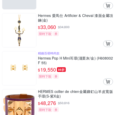
Hermes 愛馬仕 Artificier & Cheval 漆面金屬項
鍊(金)
33,060
$
$
34,800
限時下殺
券
精緻百搭時尚款
Hermes Pop H Mini耳環(淺栗灰/金) (H608002
F 55)
19,550
$
86折
限時下殺
券
HERMES collier de chien金屬鉚釘山羊皮寬版
手環(S-紫X金)
48,276
$
$
50,816
限時下殺
券