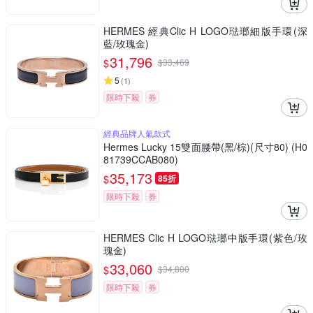
HERMES 經典Clic H LOGO琺瑯細版手環(深
藍/玫瑰金)
31,796
$
$
33,469
5
(
1
)
限時下殺
券
經典品牌人氣款式
Hermes Lucky 15雙面腰帶(黑/棕)(尺寸80) (H0
81739CCAB080)
35,173
$
85折
限時下殺
券
HERMES Clic H LOGO琺瑯中版手環(紫色/玫
瑰金)
33,060
$
$
34,800
限時下殺
券