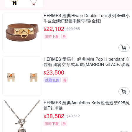
HERMES 經典Rivale Double Tour系列Swift小
牛皮金鉚釘雙圈手鍊/手環(金棕)
22,102
$
$
23,265
限時下殺
券
HERMES 愛馬仕 經典Mini Pop H pendant 立
體橢圓簍空穿式耳環(MARRON GLACE/玫瑰
金)
23,500
$
挑戰低價
券
HERMES 經典Amulettes Kelly包包造型925純
銀T釦項鍊
38,582
$
$
40,612
限時下殺
券