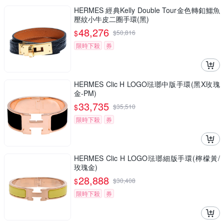
HERMES 經典Kelly Double Tour金色轉釦鱷魚
壓紋小牛皮二圈手環(黑)
48,276
$
$
50,816
限時下殺
券
HERMES Clic H LOGO琺瑯中版手環(黑X玫瑰
金-PM)
33,735
$
$
35,510
限時下殺
券
HERMES Clic H LOGO琺瑯細版手環(檸檬黃/
玫瑰金)
28,888
$
$
30,408
限時下殺
券