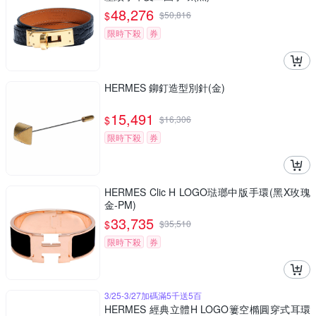
48,276
$
$
50,816
限時下殺
券
HERMES 鉚釘造型別針(金)
15,491
$
$
16,306
限時下殺
券
HERMES Clic H LOGO琺瑯中版手環(黑X玫瑰
金-PM)
33,735
$
$
35,510
限時下殺
券
3/25-3/27加碼滿5千送5百
HERMES 經典立體H LOGO簍空橢圓穿式耳環