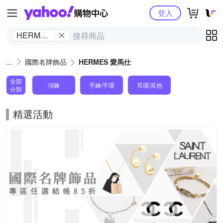
Yahoo購物中心
登入
HERMES
愛馬仕
國際名牌飾品
HERMES 愛馬仕
全部
項鍊
手鍊/手環
耳環/其他
分類
精選活動