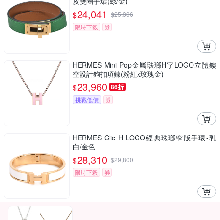
皮雙圈手環(綠/金)
24,041
$
$
25,306
限時下殺
券
HERMES Mini Pop金屬琺瑯H字LOGO立體鏤
空設計鉤扣項鍊(粉紅x玫瑰金)
23,960
$
86折
挑戰低價
券
HERMES Clic H LOGO經典琺瑯窄版手環-乳
白/金色
28,310
$
$
29,800
限時下殺
券