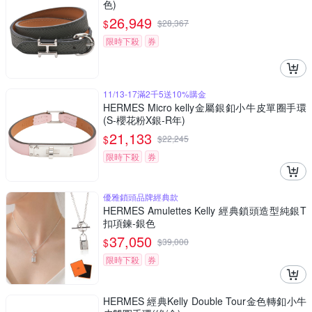
色)
26,949
$
$
28,367
限時下殺
券
11/13-17滿2千5送10%購金
HERMES Micro kelly金屬銀釦小牛皮單圈手環
(S-櫻花粉X銀-R年)
21,133
$
$
22,245
限時下殺
券
優雅鎖頭品牌經典款
HERMES Amulettes Kelly 經典鎖頭造型純銀T
扣項鍊-銀色
37,050
$
$
39,000
限時下殺
券
HERMES 經典Kelly Double Tour金色轉釦小牛