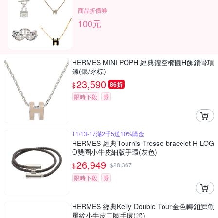
商品折價券
100元
HERMES MINI POPH 經典鏤空橢圓H飾鎖骨項
鍊(銀/冰棕)
23,590
$
86折
限時下殺
券
11/13-17滿2千5送10%購金
HERMES 經典Tournis Tresse bracelet H LOG
O雙圈小牛皮細版手環(灰色)
26,949
$
$
28,367
限時下殺
券
HERMES 經典Kelly Double Tour金色轉釦鱷魚
壓紋小牛皮二圈手環(黑)