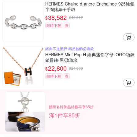
HERMES Chaine d ancre Enchainee 925純銀
半圈豬鼻子手環
38,582
$
$
40,612
限時下殺
券
經典不退流行 精品首飾必備款
HERMES Mini Pop H 經典迷你字母LOGO項鍊
鎖骨鍊-黑/玫瑰金
22,800
$
$
24,000
限時下殺
券
國際名牌飾品結帳再享85折
滿1件享85折