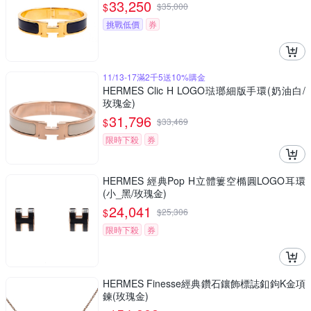
33,250
$
$
35,000
挑戰低價
券
11/13-17滿2千5送10%購金
HERMES Clic H LOGO琺瑯細版手環(奶油白/
玫瑰金)
31,796
$
$
33,469
限時下殺
券
HERMES 經典Pop H立體簍空橢圓LOGO耳環
(小_黑/玫瑰金)
24,041
$
$
25,306
限時下殺
券
HERMES Finesse經典鑽石鑲飾標誌釦鉤K金項
鍊(玫瑰金)