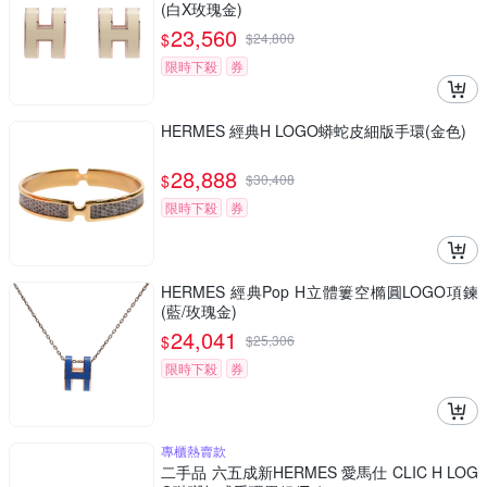
(白X玫瑰金)
23,560
$
$
24,800
限時下殺
券
HERMES 經典H LOGO蟒蛇皮細版手環(金色)
28,888
$
$
30,408
限時下殺
券
HERMES 經典Pop H立體簍空橢圓LOGO項鍊
(藍/玫瑰金)
24,041
$
$
25,306
限時下殺
券
專櫃熱賣款
二手品 六五成新HERMES 愛馬仕 CLIC H LOG