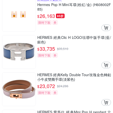
Hermes Pop H Mini耳環(粉紅/金) (H608002F
85)
26,163
$
85折
限時下殺
券
HERMES 經典Clic H LOGO琺瑯中版手環(藍/
銀色)
33,735
$
$
35,510
限時下殺
券
HERMES 經典Kelly Double Tour玫瑰金色轉釦
小牛皮雙圈手環(淡紫色)
23,072
$
$
24,286
限時下殺
券
HERMES 愛馬仕 經典Mini Pop H pendant 立