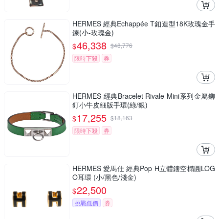
HERMES 經典Echappée T釦造型18K玫瑰金手
鍊(小-玫瑰金)
46,338
$
$
48,776
限時下殺
券
HERMES 經典Bracelet Rivale Mini系列金屬鉚
釘小牛皮細版手環(綠/銀)
17,255
$
$
18,163
限時下殺
券
HERMES 愛馬仕 經典Pop H立體鏤空橢圓LOG
O耳環 (小/黑色/淺金)
22,500
$
挑戰低價
券