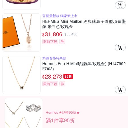
官網最新款 獨家新上市
HERMES Mini Maillon 經典豬鼻子造型項鍊墜
鍊-米白色/玫瑰金
31,806
$
$
33,480
限時下殺
券
精緻百搭時尚款
Hermes Pop H Mini項鍊(黑/玫瑰金) (H147992
FO03)
23,273
$
85折
限時下殺
券
Hermes ★結帳95折★
滿1件享95折