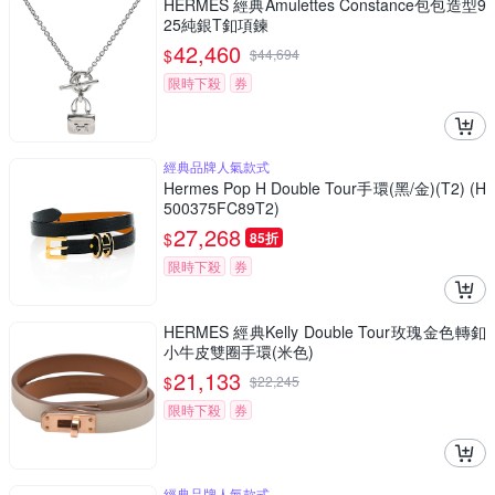
HERMES 經典Amulettes Constance包包造型9
25純銀T釦項鍊
42,460
$
$
44,694
限時下殺
券
經典品牌人氣款式
Hermes Pop H Double Tour手環(黑/金)(T2) (H
500375FC89T2)
27,268
$
85折
限時下殺
券
HERMES 經典Kelly Double Tour玫瑰金色轉釦
小牛皮雙圈手環(米色)
21,133
$
$
22,245
限時下殺
券
經典品牌人氣款式