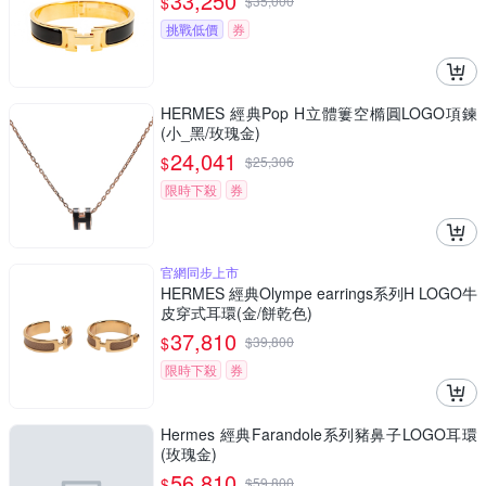
33,250
$
$
35,000
挑戰低價
券
HERMES 經典Pop H立體簍空橢圓LOGO項鍊
(小_黑/玫瑰金)
24,041
$
$
25,306
限時下殺
券
官網同步上市
HERMES 經典Olympe earrings系列H LOGO牛
皮穿式耳環(金/餅乾色)
37,810
$
$
39,800
限時下殺
券
Hermes 經典Farandole系列豬鼻子LOGO耳環
(玫瑰金)
56,810
$
$
59,800