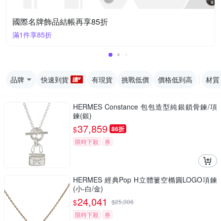
國際名牌飾品結帳再享85折
滿1件享85折
品牌
快速到貨
有現貨
挑戰低價
價格低到高
材質
HERMES Constance 包包造型純銀鎖骨鍊/項
鍊(銀)
37,859
$
86折
限時下殺
券
HERMES 經典Pop H立體簍空橢圓LOGO項鍊
(小-白/金)
24,041
$
$
25,306
限時下殺
券