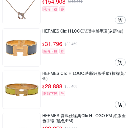
154,908
$
$
163,061
限時下殺
券
HERMES Clic H LOGO琺瑯中版手環(灰藍/金)
31,796
$
$
33,469
限時下殺
券
HERMES Clic H LOGO琺瑯細版手環(檸檬黃/
金)
28,888
$
$
30,408
限時下殺
券
HERMES 愛瑪仕經典Clic H LOGO PM 細版金
色手環 (黑色/PM)