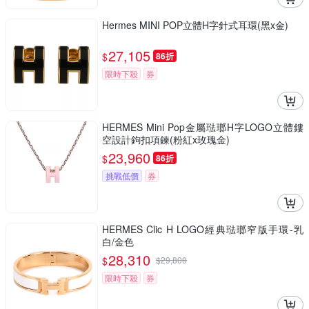
Hermes MINI POP立體H字針式耳環(黑x金)
27,105
$
86折
限時下殺
券
HERMES Mini Pop金屬琺瑯H字LOGO立體鏤
空設計鉤扣項鍊(粉紅x玫瑰金)
23,960
$
86折
挑戰低價
券
HERMES Clic H LOGO經典琺瑯窄版手環-乳
白/金色
28,310
$
$
29,800
限時下殺
券