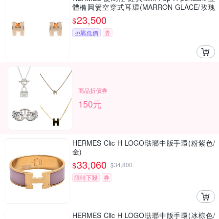
體橢圓簍空穿式耳環(MARRON GLACE/玫瑰
金)
23,500
$
挑戰低價
券
商品折價券
150元
HERMES Clic H LOGO琺瑯中版手環(粉紫色/
金)
33,060
$
$
34,800
限時下殺
券
HERMES Clic H LOGO琺瑯中版手環(冰棕色/