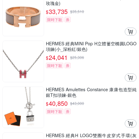
玫瑰金)
33,735
$
$
35,510
限時下殺
券
HERMES 經典MINI Pop H立體簍空橢圓LOGO
項鍊(小_深粉紅/銀色)
24,041
$
$
25,306
限時下殺
券
HERMES Amulettes Constance 康康包造型純
銀T扣項鍊-銀色
40,850
$
$
43,000
限時下殺
券
HERMES 經典H LOGO雙圈牛皮穿式手環(灰