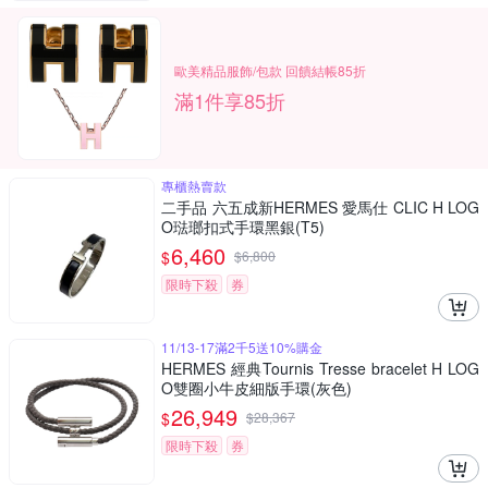
歐美精品服飾/包款 回饋結帳85折
滿1件享85折
專櫃熱賣款
二手品 六五成新HERMES 愛馬仕 CLIC H LOG
O琺瑯扣式手環黑銀(T5)
6,460
$
$
6,800
限時下殺
券
11/13-17滿2千5送10%購金
HERMES 經典Tournis Tresse bracelet H LOG
O雙圈小牛皮細版手環(灰色)
26,949
$
$
28,367
限時下殺
券