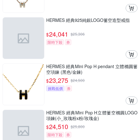
HERMES 經典925純銀LOGO簍空造型戒指
24,041
$
$
25,306
限時下殺
券
HERMES 經典Mini Pop H pendant 立體橢圓簍
空項鍊 (黑色/金鍊)
23,275
$
$
24,500
挑戰低價
券
HERMES 經典Mini Pop H立體簍空橢圓LOGO
項鍊(小_玫瑰粉x粉/玫瑰金)
24,510
$
$
25,800
限時下殺
券