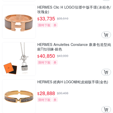
HERMES Clic H LOGO琺瑯中版手環(冰棕色/
玫瑰金)
33,735
$
$
35,510
限時下殺
券
HERMES Amulettes Constance 康康包造型純
銀T扣項鍊-銀色
40,850
$
$
43,000
限時下殺
券
HERMES 經典H LOGO蟒蛇皮細版手環(金色)
28,888
$
$
30,408
限時下殺
券