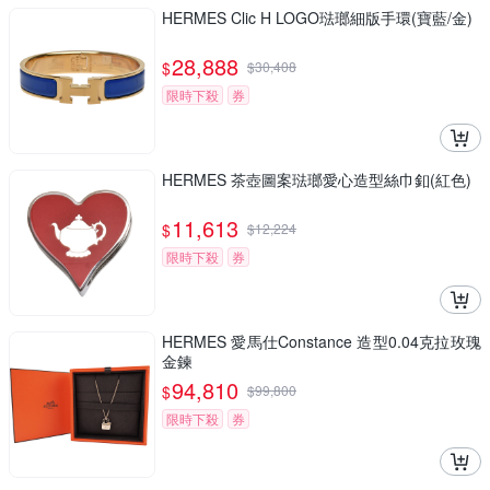
HERMES Clic H LOGO琺瑯細版手環(寶藍/金)
28,888
$
$
30,408
限時下殺
券
HERMES 茶壺圖案琺瑯愛心造型絲巾釦(紅色)
11,613
$
$
12,224
限時下殺
券
HERMES 愛馬仕Constance 造型0.04克拉玫瑰
金鍊
94,810
$
$
99,800
限時下殺
券