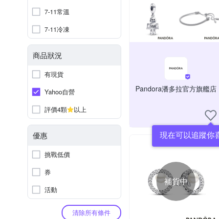
7-11常溫
7-11冷凍
商品狀況
有現貨
Pandora潘多拉官方旗艦店
Yahoo自營
評價4顆
以上
現在可以追蹤你
優惠
挑戰低價
券
補貨中
活動
清除所有條件