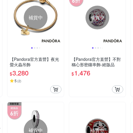
補貨中
補貨中
【Pandora官方直營】夜光
【Pandora官方直營】不對
螢火蟲吊飾
稱心形密鑲串飾-絕版品
3,280
1,476
$
$
5
(
2
)
補貨中
補貨中