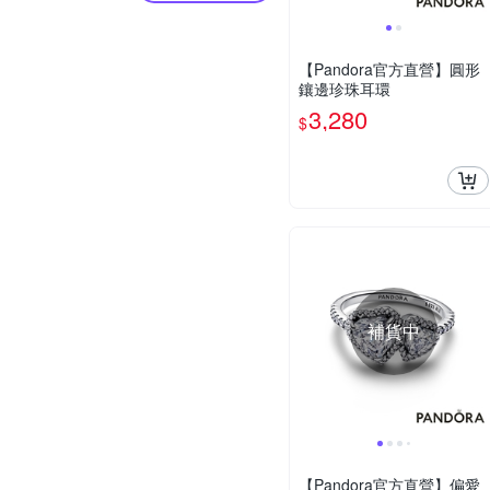
【Pandora官方直營】圓形
鑲邊珍珠耳環
3,280
$
補貨中
【Pandora官方直營】偏愛