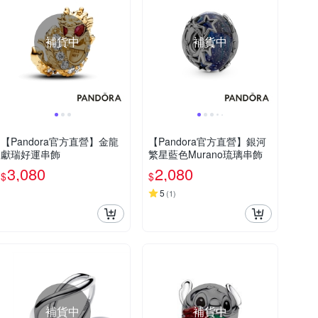
補貨中
補貨中
【Pandora官方直營】金龍
【Pandora官方直營】銀河
獻瑞好運串飾
繁星藍色Murano琉璃串飾
3,080
2,080
$
$
5
(
1
)
補貨中
補貨中