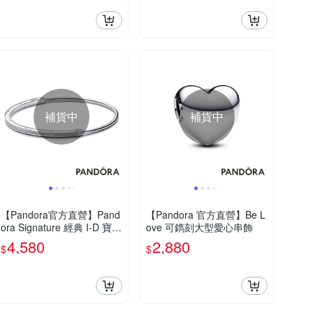
補貨中
補貨中
【Pandora官方直營】Pand
【Pandora 官方直營】Be L
ora Signature 經典 I-D 寶石
ove 可鐫刻大型愛心串飾
密鑲手環-925銀
4,580
2,880
$
$