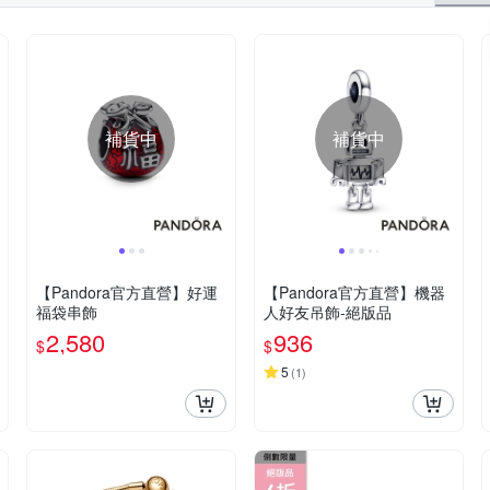
補貨中
補貨中
【Pandora官方直營】好運
【Pandora官方直營】機器
福袋串飾
人好友吊飾-絕版品
2,580
936
$
$
5
(
1
)