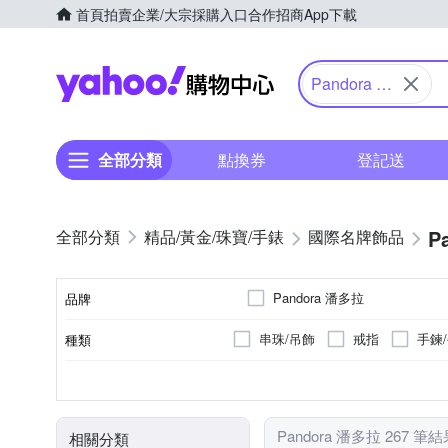
首頁
拍賣
企業/大宗採購入口
合作招商
App下載
Yahoo購物中心
Pandora 潘
多拉
全部分類
點換券
登記送
P
精品/黃金/珠寶/手錶
國際名牌飾品
Pandora 潘多拉
品牌
串珠/吊飾
戒指
手鍊
種類
品牌名稱
925純銀
全新商品
鍍K金
K金
材質
商品狀況
Pandora 潘多拉 267 筆
相關分類