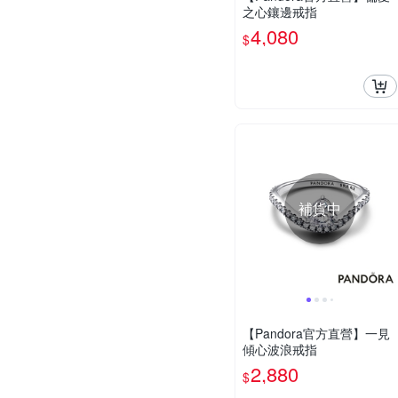
之心鑲邊戒指
4,080
$
補貨中
【Pandora官方直營】一見
傾心波浪戒指
2,880
$