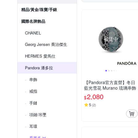
精品/黃金/珠寶/手錶
國際名牌飾品
CHANEL
補貨中
Georg Jensen 喬治傑生
HERMES 愛馬仕
Pandora 潘多拉
串飾
【Pandora官方直營】冬日
藍光雪花 Murano 琉璃串飾
戒指
2,080
$
手鏈
5
(
2
)
項鏈/吊墜
耳環
看更多