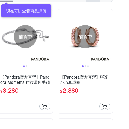
補貨中
補貨中
【Pandora官方直營】Pand
【Pandora官方直營】璀璨
ora Moments 粒紋滑釦手鏈
小巧耳環圈
3,280
2,880
$
$