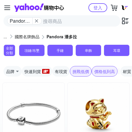
Yahoo購物中心
登入
Pandora
潘多拉
國際名牌飾品
Pandora 潘多拉
全部
項鏈/吊墜
手鏈
串飾
耳環
分類
品牌
快速到貨
有現貨
挑戰低價
價格低到高
材質