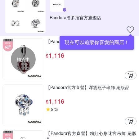
Pandora潘多拉官方旗艦店
【Pandora官方直營】雙喜心形吊飾-絕版品
現在可以追蹤你喜愛的商店！
1,116
$
補貨中
【Pandora官方直營】浮雲燕子串飾-絕版品
1,116
$
5
(
2
)
【Pandora官方直營】粉紅心形迷宮吊飾-絕版
品