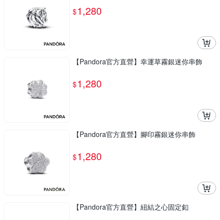
1,280
$
【Pandora官方直營】幸運草霧銀迷你串飾
1,280
$
【Pandora官方直營】腳印霧銀迷你串飾
1,280
$
【Pandora官方直營】紐結之心固定釦