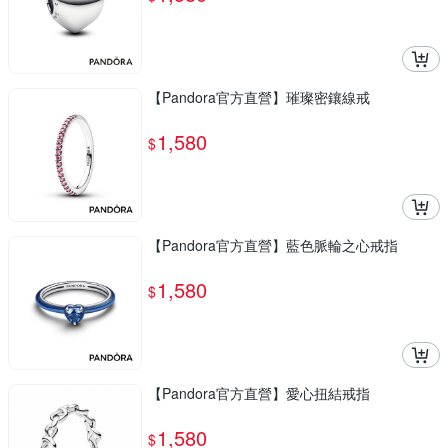
【Pandora官方直營】璀璨密鑲線戒
1,580
$
【Pandora官方直營】藍色脈輪之心戒指
1,580
$
【Pandora官方直營】愛心扭結戒指
1,580
$