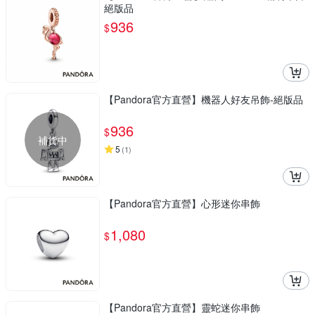
絕版品
936
$
【Pandora官方直營】機器人好友吊飾-絕版品
936
$
補貨中
5
(
1
)
【Pandora官方直營】心形迷你串飾
1,080
$
【Pandora官方直營】靈蛇迷你串飾