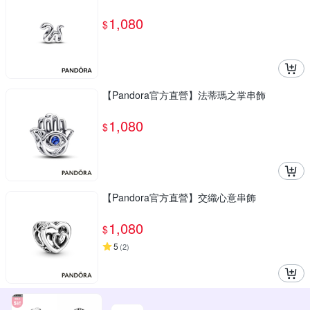
1,080
$
【Pandora官方直營】法蒂瑪之掌串飾
1,080
$
【Pandora官方直營】交織心意串飾
1,080
$
5
(
2
)