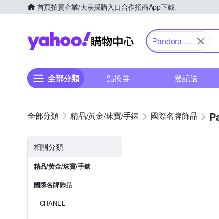
首頁
拍賣
企業/大宗採購入口
合作招商
App下載
Yahoo購物中心
Pandora 潘
多拉
全部分類
點換券
登記送
P
精品/黃金/珠寶/手錶
國際名牌飾品
相關分類
精品/黃金/珠寶/手錶
國際名牌飾品
CHANEL