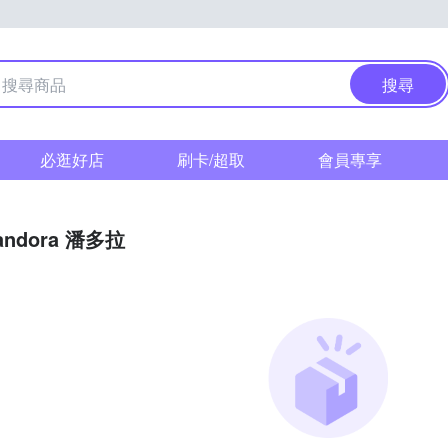
搜尋
必逛好店
刷卡/超取
會員專享
andora 潘多拉