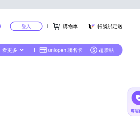
購物車
帳號綁定送
登入
看更多
uniopen 聯名卡
超贈點