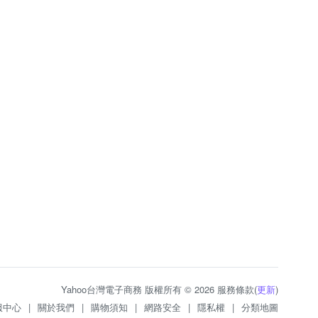
Yahoo台灣電子商務 版權所有 © 2026 服務條款(
更新
)
服中心
|
關於我們
|
購物須知
|
網路安全
|
隱私權
|
分類地圖