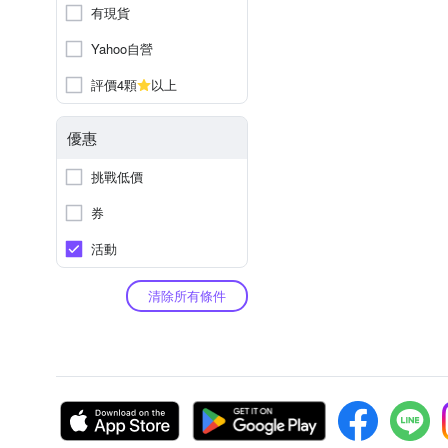
有現貨
Yahoo自營
評價4顆
以上
優惠
挑戰低價
券
活動
清除所有條件