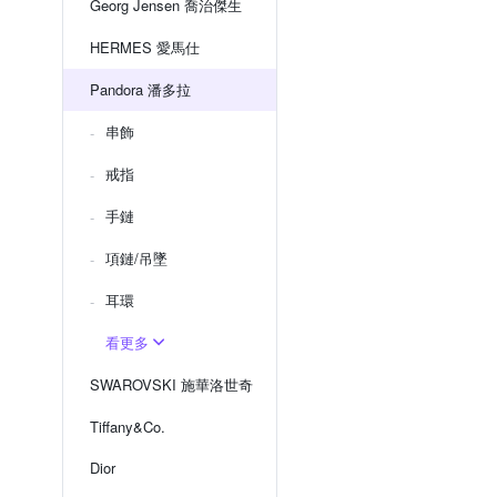
Georg Jensen 喬治傑生
HERMES 愛馬仕
Pandora 潘多拉
串飾
戒指
手鏈
項鏈/吊墜
耳環
看更多
SWAROVSKI 施華洛世奇
Tiffany&Co.
Dior