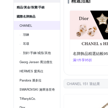
精選活動
精品/黃金/珠寶/手錶
國際名牌飾品
CHANEL
項鍊
耳環
別針/手鍊/戒指/其他
名牌飾品精選結帳9
滿1件享95折
Georg Jensen 喬治傑生
HERMES 愛馬仕
Pandora 潘多拉
CHANEL 151 筆結果
SWAROVSKI 施華洛世奇
Tiffany&Co.
Dior