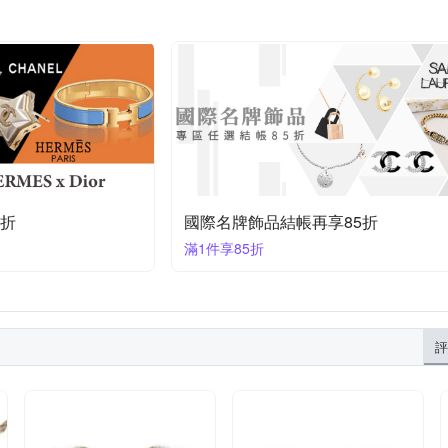
5折
國際名牌飾品結帳再享85折
滿1件享85折
評