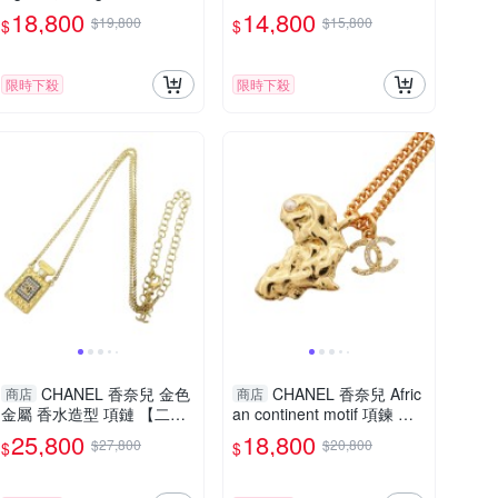
式耳環 【二手名牌BRAND
D OFF】
18,800
14,800
$19,800
$15,800
$
$
OFF】
限時下殺
限時下殺
CHANEL 香奈兒 金色
CHANEL 香奈兒 Afric
商店
商店
金屬 香水造型 項鏈 【二手
an continent motif 項鍊 鍍
名牌BRAND OFF】
金金屬 【二手名牌BRAND
25,800
18,800
$27,800
$20,800
$
$
OFF】