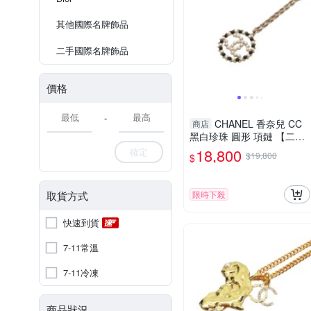
其他國際名牌飾品
二手國際名牌飾品
價格
-
CHANEL 香奈兒 CC
商店
黑白珍珠 圓形 項鏈 【二手
名牌BRAND OFF】
18,800
確定
$19,800
$
取貨方式
限時下殺
快速到貨
7-11常溫
7-11冷凍
商品狀況