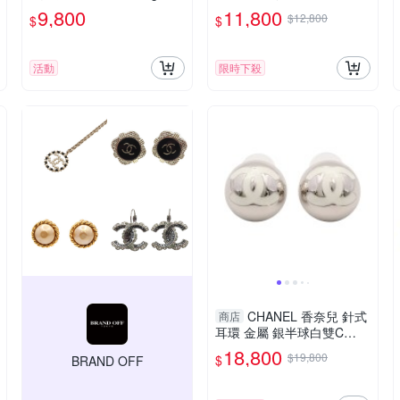
op 胸針 Brooch 13.65g
手名牌BRAND OFF】
9,800
11,800
$12,800
$
$
活動
限時下殺
CHANEL 香奈兒 針式
商店
耳環 金屬 銀半球白雙C
【二手名牌BRAND OFF】
18,800
$19,800
$
BRAND OFF