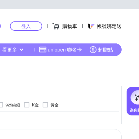
購物車
帳號綁定送
登入
看更多
uniopen 聯名卡
超贈點
925純銀
K金
黃金