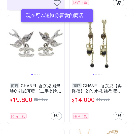
限時下殺
現在可以追蹤你喜愛的商店！
CHANEL 香奈兒 飛鳥
CHANEL 香奈兒【再
商店
商店
雙C 針式耳環 【二手名牌B
降價】金色 水瓶 鍊帶 墜飾
RAND OFF】
耳環 【二手名牌BRAND OF
19,800
14,000
$21,800
$15,000
$
$
F】
限時下殺
限時下殺