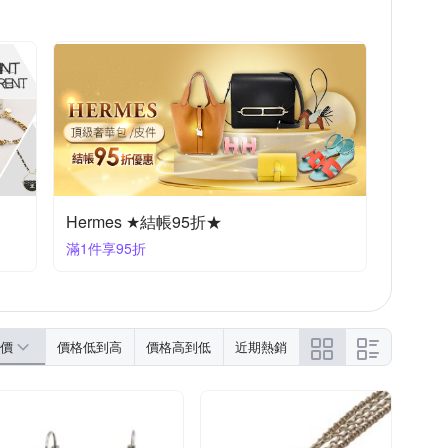
Hermes ★結帳95折★
滿1件享95折
價
價格低到高
價格高到低
近期熱銷