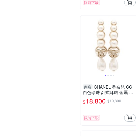
限時下殺
CHANEL 香奈兒 CC
商店
白色珍珠 針式耳環 金屬 AB
8449 【二手名牌BRAND O
18,800
$19,800
$
FF】
限時下殺