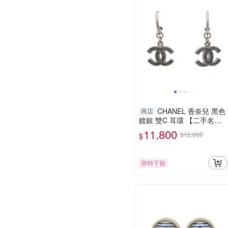
CHANEL 香奈兒 黑色
商店
鍍銀 雙C 耳環 【二手名牌B
RAND OFF】
11,800
$12,800
$
限時下殺