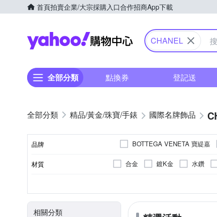
首頁
拍賣
企業/大宗採購入口
合作招商
App下載
Yahoo購物中心
CHANEL
全部分類
點換券
登記送
C
精品/黃金/珠寶/手錶
國際名牌飾品
BOTTEGA VENETA 寶緹嘉
品牌
合金
鍍K金
水鑽
材質
品牌名稱
耳環
全新商品
無墜飾
金屬/水鑽
金屬
項鍊
二手品
別針
種類
商品狀況
墜飾材質
耳環材質
耳針材質
相關分類