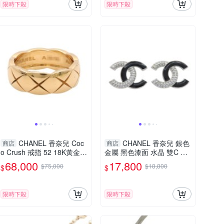
限時下殺
限時下殺
CHANEL 香奈兒 Coc
CHANEL 香奈兒 銀色
商店
商店
o Crush 戒指 52 18K黃金 J
金屬 黑色漆面 水晶 雙C 耳
10571 【二手名牌BRAND
環 【二手名牌BRAND OF
68,000
17,800
$75,000
$18,800
$
$
OFF】
F】
限時下殺
限時下殺