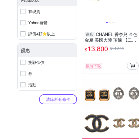
有現貨
Yahoo自營
評價4顆
以上
CHANEL 香奈兒 金色
商店
金屬 美國大陸 項鍊 【二手
名牌BRAND OFF】
13,800
$14,800
$
優惠
挑戰低價
限時下殺
券
活動
清除所有條件