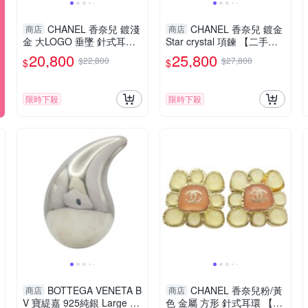
CHANEL 香奈兒 鍍淺
CHANEL 香奈兒 鍍金
商店
商店
金 大LOGO 垂墜 針式耳環
Star crystal 項鍊 【二手名
【二手名牌BRAND OFF】
牌BRAND OFF】
20,800
25,800
$22,800
$27,800
$
$
限時下殺
限時下殺
BOTTEGA VENETA B
CHANEL 香奈兒粉/黃
商店
商店
V 寶緹嘉 925純銀 Large Dr
色 金屬 方形 針式耳環 【二