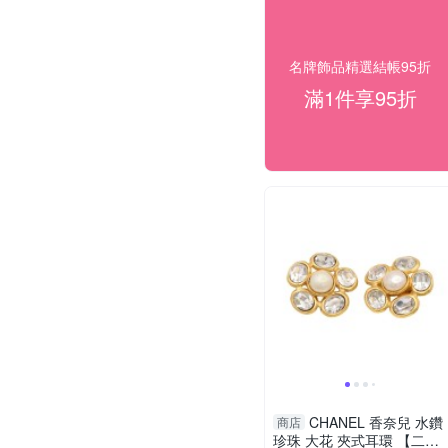
名牌飾品精選結帳95折
滿1件享95折
CHANEL 香奈兒 水鑽
商店
珍珠 大花 夾式耳環 【二手