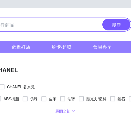
搜尋
必逛好店
刷卡/超取
會員專享
HANEL
CHANEL 香奈兒
ABS樹脂
仿珠
皮革
法瑯
壓克力/塑料
鋯石
手鍊/手環
戒指
髮飾
鑰匙圈
展開全部