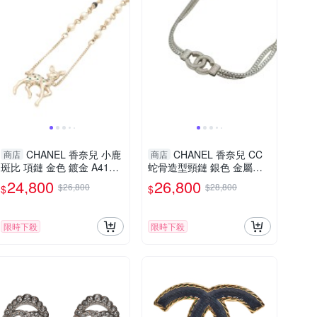
CHANEL 香奈兒 小鹿
CHANEL 香奈兒 CC
商店
商店
斑比 項鏈 金色 鍍金 A4146
蛇骨造型頸鏈 銀色 金屬
395 【二手名牌BRAND OF
【二手名牌BRAND OFF】
24,800
26,800
$26,800
$28,800
$
$
F】
限時下殺
限時下殺