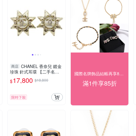
CHANEL 香奈兒 鍍金
商店
珍珠 針式耳環 【二手名牌B
國際名牌飾品結帳再享85折
RAND OFF】
17,800
$18,800
$
滿1件享85折
限時下殺