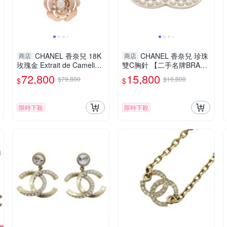
CHANEL 香奈兒 18K
CHANEL 香奈兒 珍珠
商店
商店
玫瑰金 Extrait de Camelia
雙C胸針 【二手名牌BRAND
單邊 針式耳環 【二手名牌B
OFF】
72,800
15,800
$79,800
$16,800
$
$
RAND OFF】
限時下殺
限時下殺