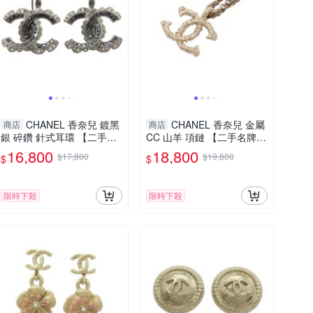
CHANEL 香奈兒 鍍黑
CHANEL 香奈兒 金屬
商店
商店
銀 碎鑽 針式耳環 【二手名
CC 山羊 項鏈 【二手名牌B
牌BRAND OFF】
RAND OFF】
16,800
18,800
$17,800
$19,800
$
$
限時下殺
限時下殺