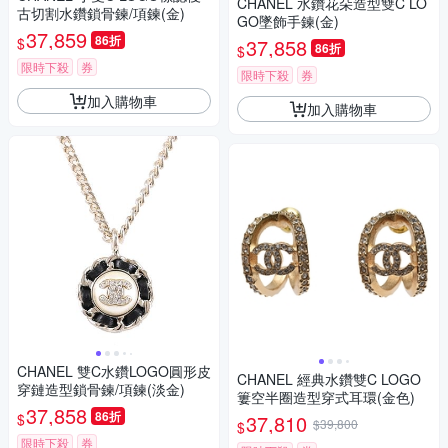
CHANEL 水鑽花朵造型雙C LO
古切割水鑽鎖骨鍊/項鍊(金)
GO墜飾手鍊(金)
37,859
86折
$
37,858
86折
$
限時下殺
券
限時下殺
券
加入購物車
加入購物車
CHANEL 雙C水鑽LOGO圓形皮
CHANEL 經典水鑽雙C LOGO
穿鏈造型鎖骨鍊/項鍊(淡金)
簍空半圈造型穿式耳環(金色)
37,858
86折
$
37,810
$39,800
$
限時下殺
券