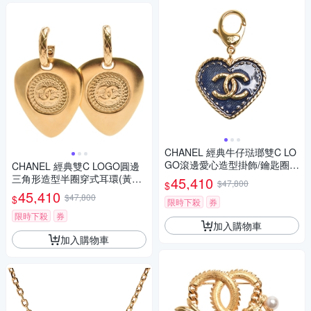
CHANEL 經典牛仔琺瑯雙C LO
GO滾邊愛心造型掛飾/鑰匙圈
CHANEL 經典雙C LOGO圓邊
(藍/金色)
三角形造型半圈穿式耳環(黃金
45,410
$47,800
$
色)
45,410
$47,800
$
限時下殺
券
限時下殺
券
加入購物車
加入購物車