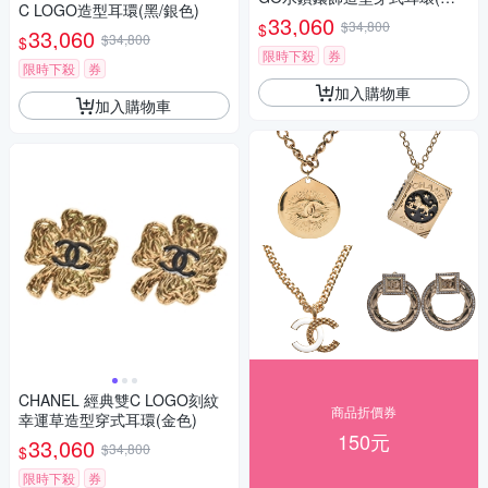
C LOGO造型耳環(黑/銀色)
色)
33,060
$34,800
$
33,060
$34,800
$
限時下殺
券
限時下殺
券
加入購物車
加入購物車
CHANEL 經典雙C LOGO刻紋
商品折價券
幸運草造型穿式耳環(金色)
150元
33,060
$34,800
$
限時下殺
券