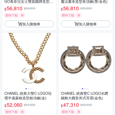
GO香奈兒女士雙面圓牌造型項
魔法書本造型長項鍊(黑/金色)
鍊(黑/金色)
56,810
56,810
$59,800
$59,800
$
$
限時下殺
券
限時下殺
券
加入購物車
加入購物車
CHANEL 經典大雙C LOGO琺
CHANEL 經典雙C LOGO水鑽
瑯半邊菱格造型粗項鍊(金)
鑲飾大圓形夾式耳環(金色)
52,060
47,310
$54,800
$49,800
$
$
限時下殺
券
限時下殺
券