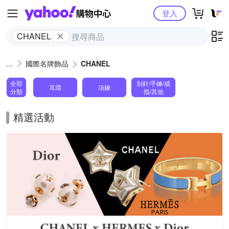
Yahoo購物中心
登入
CHANEL
國際名牌飾品
CHANEL
全部
別針/手鍊/戒
耳環
項鍊
分類
指/其他
精選活動