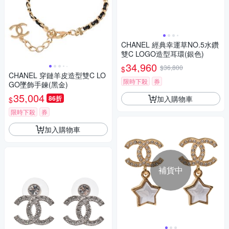
CHANEL 經典幸運草NO.5水鑽
雙C LOGO造型耳環(銀色)
34,960
$36,800
$
CHANEL 穿鏈羊皮造型雙C LO
限時下殺
券
GO墜飾手鍊(黑金)
35,004
加入購物車
86折
$
限時下殺
券
加入購物車
補貨中