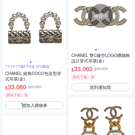
補貨中
CHANEL 雙C鏤空LOGO鑽鑲飾
設計穿式耳環(金)
11/13-17滿2千5送10%購金
33,060
$34,800
$
CHANEL 經典COCO包造型穿
限時下殺
券
式耳環(金)
33,060
貨到通知我
$34,800
$
限時下殺
券
加入購物車