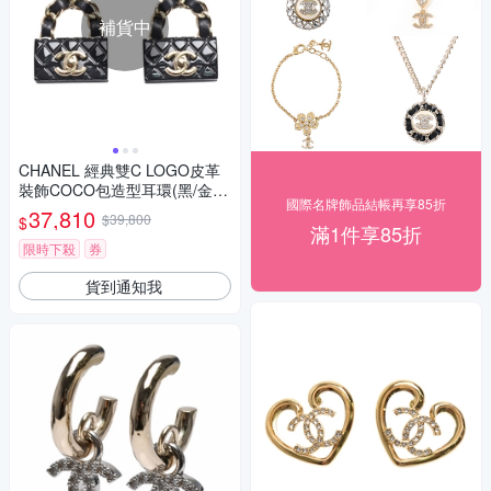
補貨中
CHANEL 經典雙C LOGO皮革
裝飾COCO包造型耳環(黑/金
國際名牌飾品結帳再享85折
色)
37,810
$39,800
$
滿1件享85折
限時下殺
券
貨到通知我