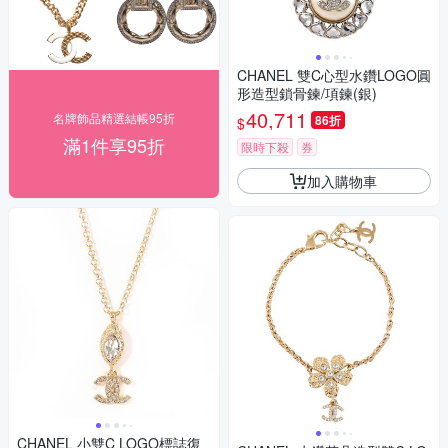
CHANEL 雙C心型水鑽LOGO圓
形造型鎖骨鍊/項鍊(銀)
40,711
名牌飾品精選結帳95折
86折
$
滿1件享95折
限時下殺
券
加入購物車
CHANEL 小雙C LOGO標誌復