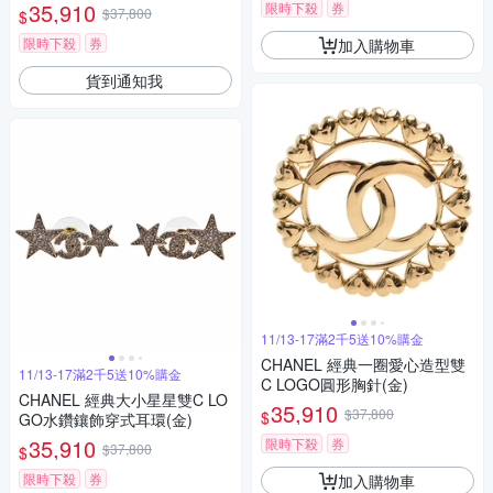
35,910
限時下殺
券
$37,800
$
限時下殺
券
加入購物車
貨到通知我
11/13-17滿2千5送10%購金
CHANEL 經典一圈愛心造型雙
11/13-17滿2千5送10%購金
C LOGO圓形胸針(金)
CHANEL 經典大小星星雙C LO
35,910
$37,800
$
GO水鑽鑲飾穿式耳環(金)
35,910
限時下殺
券
$37,800
$
限時下殺
券
加入購物車