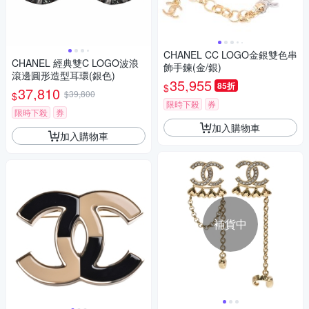
CHANEL CC LOGO金銀雙色串
CHANEL 經典雙C LOGO波浪
飾手鍊(金/銀)
滾邊圓形造型耳環(銀色)
35,955
85折
$
37,810
$39,800
$
限時下殺
券
限時下殺
券
加入購物車
加入購物車
補貨中