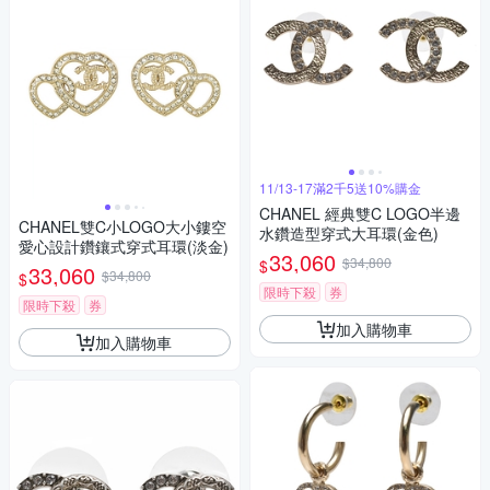
11/13-17滿2千5送10%購金
CHANEL 經典雙C LOGO半邊
CHANEL雙C小LOGO大小鏤空
水鑽造型穿式大耳環(金色)
愛心設計鑽鑲式穿式耳環(淡金)
33,060
$34,800
$
33,060
$34,800
$
限時下殺
券
限時下殺
券
加入購物車
加入購物車