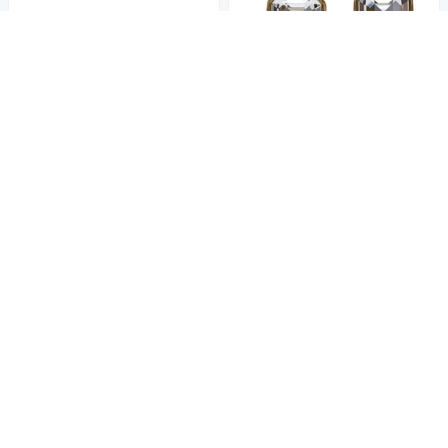
CHANEL 經典雙C LOGO水鑽
鑲飾寶石垂墜造型穿式耳環(金)
33,060
$34,800
$
CHANEL 香奈兒經典CC LOGO
限時下殺
券
大小水鑽鑲嵌造型穿式耳環(金)
33,060
加入購物車
$34,800
$
限時下殺
券
加入購物車