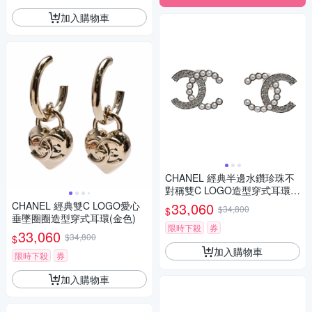
加入購物車
CHANEL 經典半邊水鑽珍珠不
對稱雙C LOGO造型穿式耳環
(銀色)
CHANEL 經典雙C LOGO愛心
33,060
$34,800
$
垂墜圈圈造型穿式耳環(金色)
限時下殺
券
33,060
$34,800
$
加入購物車
限時下殺
券
加入購物車