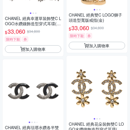
CHANEL 經典雙C LOGO獅子
CHANEL 經典幸運草裝飾雙C L
頭造型寬版戒指(金)
OGO水鑽鑲飾造型穿式耳環(銀
33,060
$34,800
$
色)
33,060
$34,800
$
限時下殺
券
限時下殺
券
加入購物車
加入購物車
CHANEL 經典花朵裝飾雙C LO
CHANEL 經典琺瑯水鑽各半雙
GO水鑽鑲飾造型穿式耳環(金