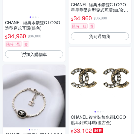
CHANEL 經典水鑽雙C LOGO
星星垂墜造型穿式耳環(白/金
色)
34,960
$36,800
$
CHANEL 經典水鑽雙C LOGO
限時下殺
券
造型穿式耳環(銀色)
34,960
貨到通知我
$36,800
$
限時下殺
券
加入購物車
CHANEL 復古裝飾水鑽LOGO
貼耳針式耳環(復古金)
33,102
86折
$