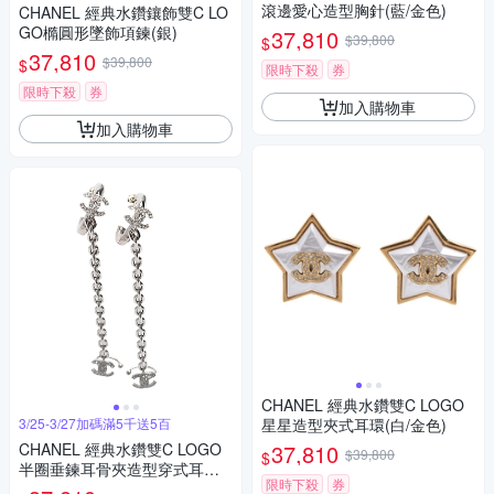
滾邊愛心造型胸針(藍/金色)
CHANEL 經典水鑽鑲飾雙C LO
GO橢圓形墜飾項鍊(銀)
37,810
$39,800
$
37,810
$39,800
$
限時下殺
券
限時下殺
券
加入購物車
加入購物車
CHANEL 經典水鑽雙C LOGO
3/25-3/27加碼滿5千送5百
星星造型夾式耳環(白/金色)
CHANEL 經典水鑽雙C LOGO
37,810
$39,800
$
半圈垂鍊耳骨夾造型穿式耳環
限時下殺
券
(銀)