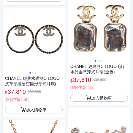
CHANEL 經典雙C LOGO毛線
水晶垂墜穿式耳環(金色)
CHANEL 經典水鑽雙C LOGO
37,810
$39,800
$
皮革穿繞簍空圓形穿式耳環(黑/
限時下殺
券
金)
37,810
$39,800
$
加入購物車
限時下殺
券
加入購物車