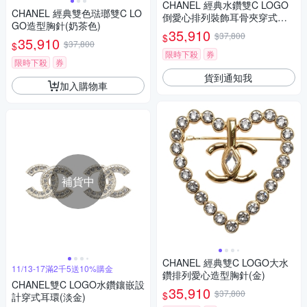
CHANEL 經典水鑽雙C LOGO
CHANEL 經典雙色琺瑯雙C LO
倒愛心排列裝飾耳骨夾穿式耳
GO造型胸針(奶茶色)
環(金色)
35,910
$37,800
$
35,910
$37,800
$
限時下殺
券
限時下殺
券
貨到通知我
加入購物車
補貨中
CHANEL 經典雙C LOGO大水
11/13-17滿2千5送10%購金
鑽排列愛心造型胸針(金)
CHANEL雙C LOGO水鑽鑲嵌設
35,910
$37,800
$
計穿式耳環(淡金)