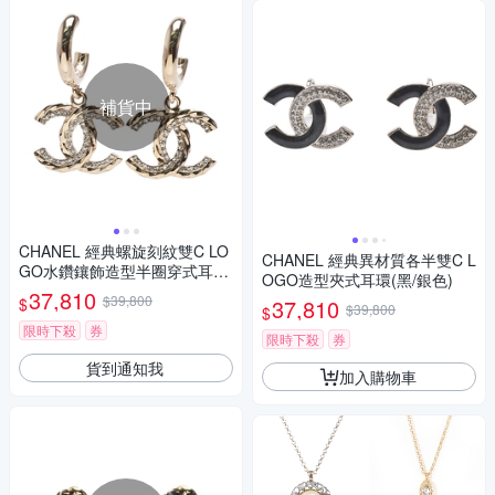
補貨中
CHANEL 經典螺旋刻紋雙C LO
CHANEL 經典異材質各半雙C L
GO水鑽鑲飾造型半圈穿式耳環
OGO造型夾式耳環(黑/銀色)
(金色)
37,810
$39,800
$
37,810
$39,800
$
限時下殺
券
限時下殺
券
貨到通知我
加入購物車