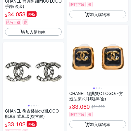
CHANEL 橢圓黑細閃CC LOGO
限時下殺
券
手鍊(淡金)
34,053
加入購物車
86折
$
限時下殺
券
加入購物車
CHANEL 經典雙C LOGO正方
造型穿式耳環(黑/金)
33,060
$34,800
$
CHANEL 復古裝飾水鑽LOGO
限時下殺
券
貼耳針式耳環(復古銀)
33,102
加入購物車
86折
$