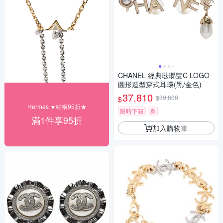
CHANEL 經典琺瑯雙C LOGO
圓形造型穿式耳環(黑/金色)
37,810
$39,800
$
Hermes ★結帳95折★
限時下殺
券
滿1件享95折
加入購物車