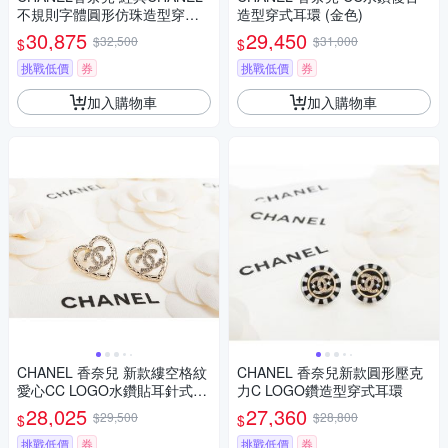
不規則字體圓形仿珠造型穿式
造型穿式耳環 (金色)
耳環 (金色)
30,875
29,450
$32,500
$31,000
$
$
挑戰低價
券
挑戰低價
券
加入購物車
加入購物車
CHANEL 香奈兒 新款縷空格紋
CHANEL 香奈兒新款圓形壓克
愛心CC LOGO水鑽貼耳針式耳
力C LOGO鑽造型穿式耳環
環 (淡金)
28,025
27,360
$29,500
$28,800
$
$
挑戰低價
券
挑戰低價
券