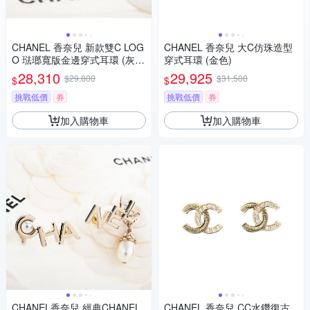
CHANEL 香奈兒 新款雙C LOG
CHANEL 香奈兒 大C仿珠造型
O 琺瑯寬版金邊穿式耳環 (灰
穿式耳環 (金色)
色)
28,310
29,925
$29,800
$31,500
$
$
挑戰低價
券
挑戰低價
券
加入購物車
加入購物車
CHANEL香奈兒 經典CHANEL
CHANEL 香奈兒 CC水鑽復古