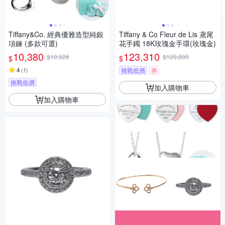
Tiffany&Co. 經典優雅造型純銀
Tiffany & Co Fleur de Lis 鳶尾
項鍊 (多款可選)
花手鐲 18K玫瑰金手環(玫瑰金)
10,380
123,310
$10,926
$129,800
$
$
4
(
1
)
挑戰低價
券
挑戰低價
加入購物車
加入購物車