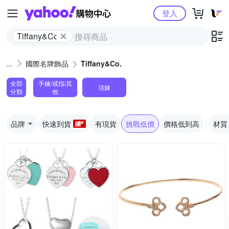
Yahoo購物中心
登入
Tiffany&Co.
國際名牌飾品
Tiffany&Co.
全部
手鍊/戒指/其
項鍊
分類
他
品牌
快速到貨
有現貨
挑戰低價
價格低到高
材質