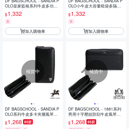
DF BAGSCHOOL - SANDIA P
DF BAGSCHOOL - SANDIA P
OLO皇家藍格系列牛皮多功能
OLO小牛皮大容量暗袋多隔層
長夾
功能長夾
1,332
1,332
$
$
券
券
加入購物車
加入購物車
補貨中
補貨中
DF BAGSCHOOL - SANDIA P
DF BAGSCHOOL - 1881系列
OLO系列牛皮多卡夾層風琴式
男用十字壓紋防刮牛皮風琴式
長夾
長夾
1,268
1,268
85折
85折
$
$