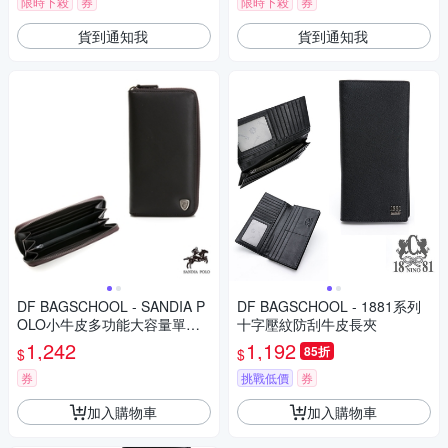
限時下殺
券
限時下殺
券
貨到通知我
貨到通知我
DF BAGSCHOOL - SANDIA P
DF BAGSCHOOL - 1881系列
OLO小牛皮多功能大容量單拉
十字壓紋防刮牛皮長夾
鍊長夾
1,242
1,192
85折
$
$
券
挑戰低價
券
加入購物車
加入購物車