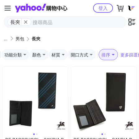
Yahoo購物中心
登入
長夾
男包
長夾
功能分類
顏色
材質
開口方式
排序
更多篩選