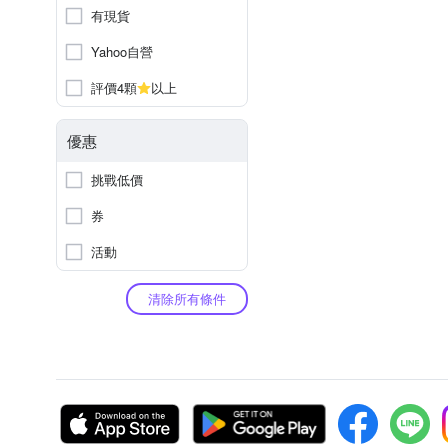
有現貨
Yahoo自營
評價4顆
以上
優惠
挑戰低價
券
活動
清除所有條件