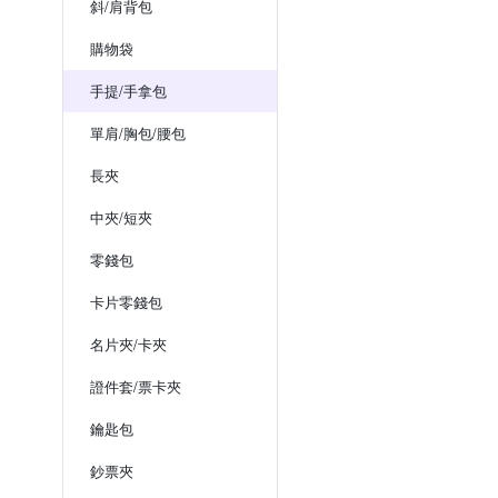
斜/肩背包
購物袋
手提/手拿包
單肩/胸包/腰包
長夾
中夾/短夾
零錢包
卡片零錢包
名片夾/卡夾
證件套/票卡夾
鑰匙包
鈔票夾