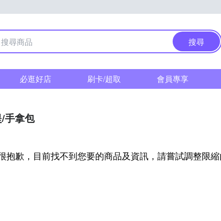
搜尋
必逛好店
刷卡/超取
會員專享
/手拿包
很抱歉，目前找不到您要的商品及資訊，請嘗試調整限縮