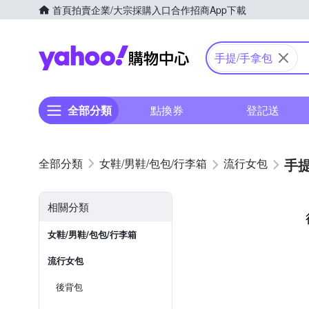
首頁
拍賣
企業/大宗採購入口
合作招商
App下載
Yahoo購物中心
手提/手拿包
全部分類
點換券
登記送
手提
女鞋/男鞋/包包/行李箱
流行女包
相關分類
女鞋/男鞋/包包/行李箱
流行女包
後背包