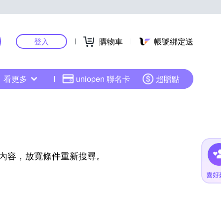
購物車
帳號綁定送
登入
看更多
uniopen 聯名卡
超贈點
內容，放寬條件重新搜尋。