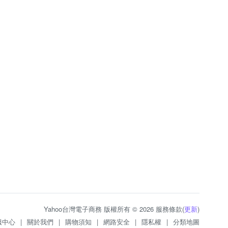
Yahoo台灣電子商務 版權所有 © 2026 服務條款(
更新
)
服中心
|
關於我們
|
購物須知
|
網路安全
|
隱私權
|
分類地圖