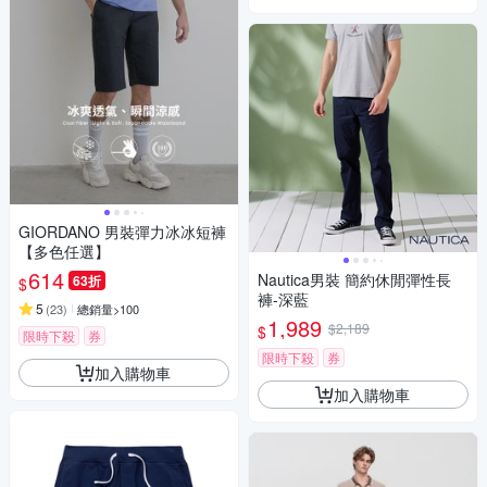
GIORDANO 男裝彈力冰冰短褲
【多色任選】
614
Nautica男裝 簡約休閒彈性長
63折
$
褲-深藍
5
(
23
)
總銷量>100
1,989
$2,189
$
限時下殺
券
限時下殺
券
加入購物車
加入購物車