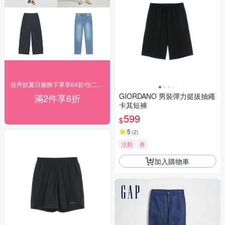
佐丹奴夏日服飾下單享64折/任二件享6折
GIORDANO 男裝彈力挺拔抽繩
滿2件享6折
卡其短褲
599
$
5
(
2
)
活動
券
加入購物車