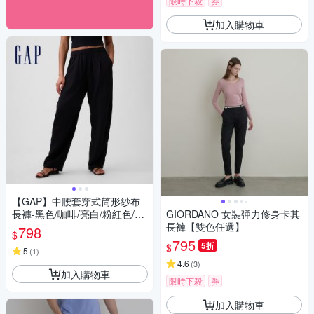
限時下殺
券
加入購物車
【GAP】中腰套穿式筒形紗布
長褲-黑色/咖啡/亮白/粉紅色/襯
GIORDANO 女裝彈力修身卡其
衫藍(874410)
長褲【雙色任選】
798
$
795
5折
$
5
(
1
)
4.6
(
3
)
加入購物車
限時下殺
券
加入購物車