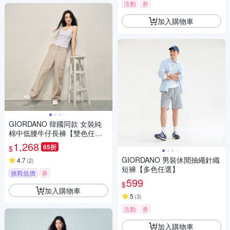
活動
券
加入購物車
GIORDANO 韓國同款 女裝純
棉中低腰牛仔長褲【雙色任
選】
1,268
65折
$
GIORDANO 男裝休閒抽繩針織
4.7
(
2
)
短褲【多色任選】
挑戰低價
券
599
$
加入購物車
5
(
3
)
活動
券
加入購物車