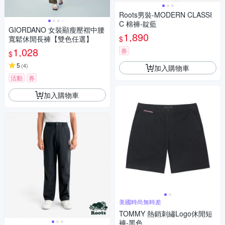
Roots男裝-MODERN CLASSI
C 棉褲-靛藍
GIORDANO 女裝顯瘦壓褶中腰
1,890
$
寬鬆休閒長褲【雙色任選】
1,028
券
$
5
(
4
)
加入購物車
活動
券
加入購物車
美國時尚無時差
TOMMY 熱銷刺繡Logo休閒短
褲-黑色