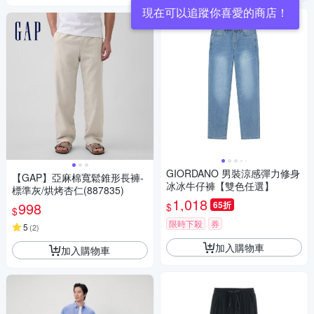
現在可以追蹤你喜愛的商店！
GIORDANO 男裝涼感彈力修身
【GAP】亞麻棉寬鬆錐形長褲-
冰冰牛仔褲【雙色任選】
標準灰/烘烤杏仁(887835)
1,018
998
65折
$
$
限時下殺
券
5
(
2
)
加入購物車
加入購物車