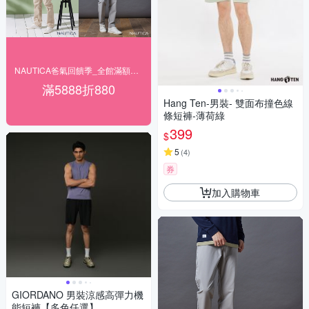
NAUTICA爸氣回饋季_全館滿額最高折880
滿5888折880
Hang Ten-男裝- 雙面布撞色線
條短褲-薄荷綠
399
$
5
(
4
)
券
加入購物車
GIORDANO 男裝涼感高彈力機
能短褲【多色任選】