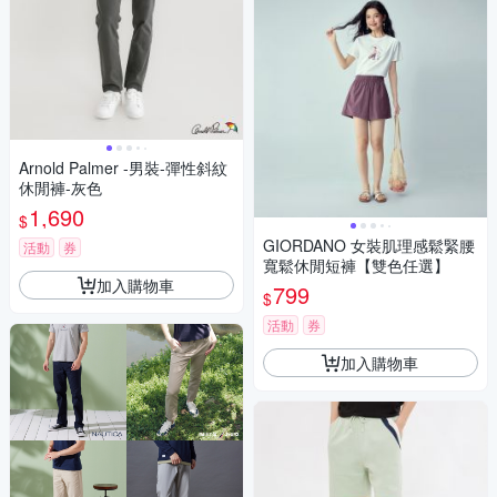
Arnold Palmer -男裝-彈性斜紋
休閒褲-灰色
1,690
$
GIORDANO 女裝肌理感鬆緊腰
活動
券
寬鬆休閒短褲【雙色任選】
加入購物車
799
$
活動
券
加入購物車