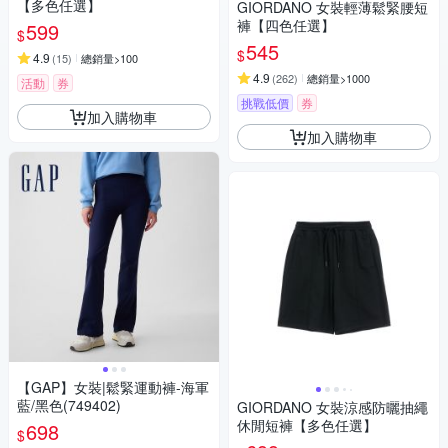
【多色任選】
GIORDANO 女裝輕薄鬆緊腰短
褲【四色任選】
599
$
545
$
4.9
(
15
)
總銷量>100
4.9
(
262
)
總銷量>1000
活動
券
挑戰低價
券
加入購物車
加入購物車
【GAP】女裝|鬆緊運動褲-海軍
藍/黑色(749402)
GIORDANO 女裝涼感防曬抽繩
休閒短褲【多色任選】
698
$