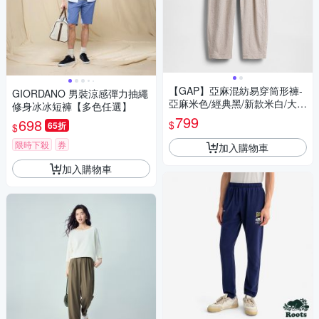
【GAP】亞麻混紡易穿筒形褲-
GIORDANO 男裝涼感彈力抽繩
亞麻米色/經典黑/新款米白/大地
修身冰冰短褲【多色任選】
棕(877627)
799
698
$
65折
$
限時下殺
券
加入購物車
加入購物車