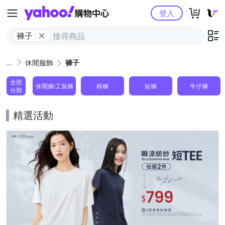
Yahoo購物中心
登入
褲子
休閒服飾
褲子
全部
休閒褲/工裝褲
棉褲
短褲
牛仔褲
分類
精選活動