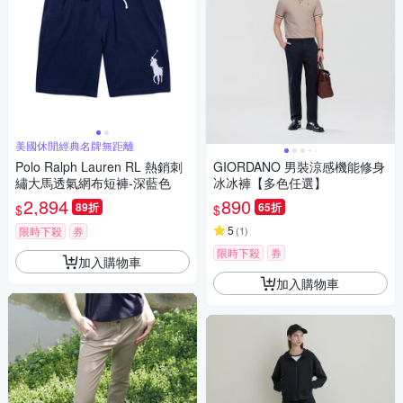
美國休閒經典名牌無距離
Polo Ralph Lauren RL 熱銷刺
GIORDANO 男裝涼感機能修身
繡大馬透氣網布短褲-深藍色
冰冰褲【多色任選】
2,894
890
89折
65折
$
$
5
限時下殺
券
(
1
)
限時下殺
券
加入購物車
加入購物車