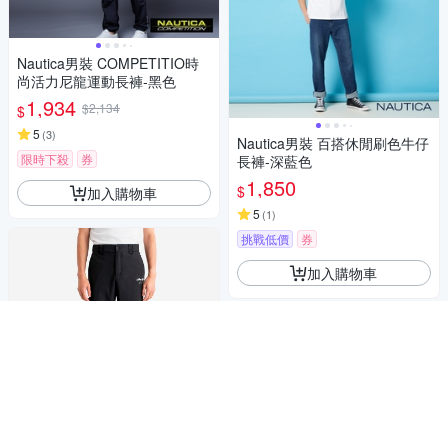
Nautica男裝 COMPETITIO時
尚活力尼龍運動長褲-黑色
1,934
$2,134
$
5
(
3
)
Nautica男裝 百搭休閒刷色牛仔
限時下殺
券
長褲-深藍色
1,850
$
加入購物車
5
(
1
)
挑戰低價
券
加入購物車