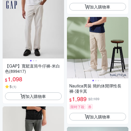
加入購物車
【GAP】寬鬆直筒牛仔褲-米白
色(899417)
1,098
$
Nautica男裝 簡約休閒彈性長
5
(
1
)
褲-淺卡其
加入購物車
1,989
$2,189
$
限時下殺
券
加入購物車