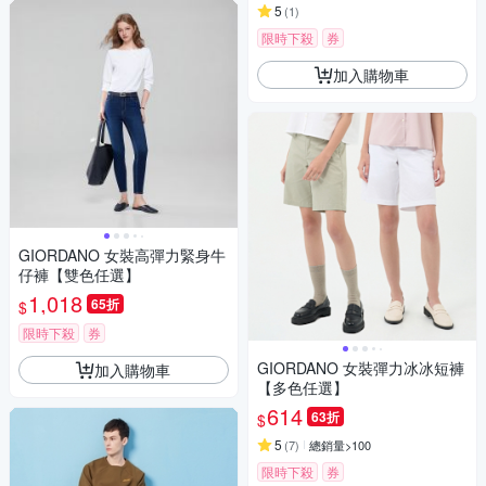
5
(
1
)
限時下殺
券
加入購物車
GIORDANO 女裝高彈力緊身牛
仔褲【雙色任選】
1,018
65折
$
限時下殺
券
GIORDANO 女裝彈力冰冰短褲
加入購物車
【多色任選】
614
63折
$
5
(
7
)
總銷量>100
限時下殺
券