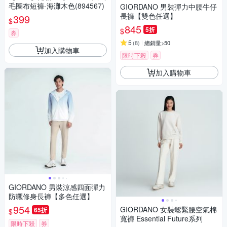
毛圈布短褲-海灘木色(894567)
GIORDANO 男裝彈力中腰牛仔
長褲【雙色任選】
399
$
845
5折
$
券
5
(
8
)
總銷量>50
加入購物車
限時下殺
券
加入購物車
GIORDANO 男裝涼感四面彈力
防曬修身長褲【多色任選】
954
GIORDANO 女裝鬆緊腰空氣棉
65折
$
寬褲 Essential Future系列
限時下殺
券