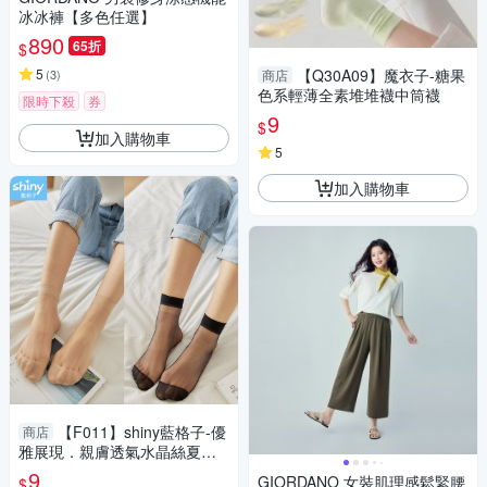
冰冰褲【多色任選】
890
65折
$
5
【Q30A09】魔衣子-糖果
(
3
)
商店
色系輕薄全素堆堆襪中筒襪
限時下殺
券
9
$
加入購物車
5
加入購物車
【F011】shiny藍格子-優
商店
雅展現．親膚透氣水晶絲夏日
隱形短絲襪
9
GIORDANO 女裝肌理感鬆緊腰
$