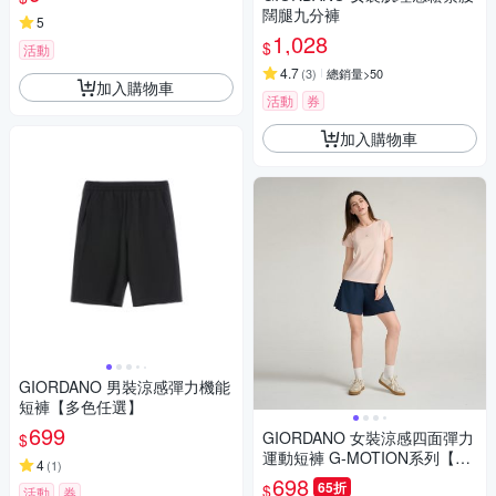
闊腿九分褲
5
1,028
$
活動
4.7
(
3
)
總銷量>50
加入購物車
活動
券
加入購物車
GIORDANO 男裝涼感彈力機能
短褲【多色任選】
699
GIORDANO 女裝涼感四面彈力
$
運動短褲 G-MOTION系列【多
4
(
1
)
色任選】
698
65折
$
活動
券