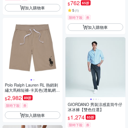
762
65折
$
加入購物車
5
(
1
)
限時下殺
券
加入購物車
Polo Ralph Lauren RL 熱銷刺
繡大馬棉短褲-卡其色(透氣網
布)
2,982
89折
$
GIORDANO 男裝涼感直筒牛仔
限時下殺
券
冰冰褲【雙色任選】
加入購物車
1,274
65折
$
限時下殺
券