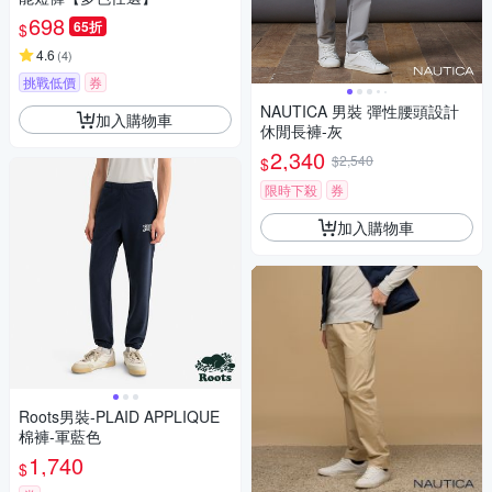
698
65折
$
4.6
(
4
)
挑戰低價
券
NAUTICA 男裝 彈性腰頭設計
加入購物車
休閒長褲-灰
2,340
$2,540
$
限時下殺
券
加入購物車
Roots男裝-PLAID APPLIQUE
棉褲-軍藍色
1,740
$