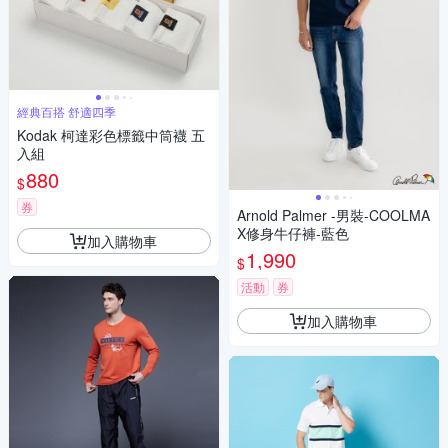
經典百搭 舒適四季
Kodak 柯達彩色標籤中筒襪 五
入組
880
$
券
Arnold Palmer -男裝-COOLMA
X修身牛仔褲-藍色
加入購物車
1,990
$
活動
券
加入購物車