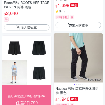
Roots男裝-ROOTS HERITAGE
1,398
89折
$
WOVEN 長褲-黑色
5
(
1
)
2,040
$
限時下殺
券
券
加入購物車
加入購物車
Nautica 男裝 涼感經典休閒長
褲-黑色
佐丹奴指定款499起/任2件799
1,940
81折
$
任選2件799