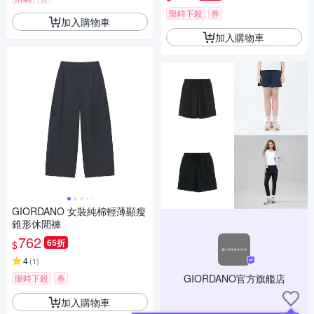
限時下殺
券
加入購物車
加入購物車
GIORDANO 女裝純棉輕薄顯瘦
錐形休閒褲
762
65折
$
4
(
1
)
GIORDANO官方旗艦店
限時下殺
券
加入購物車