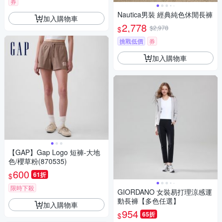
券
Nautica男裝 經典純色休閒長褲
加入購物車
2,778
$2,978
$
挑戰低價
券
加入購物車
【GAP】Gap Logo 短褲-大地
色/櫻草粉(870535)
600
61折
$
限時下殺
GIORDANO 女裝易打理涼感運
動長褲【多色任選】
加入購物車
954
65折
$