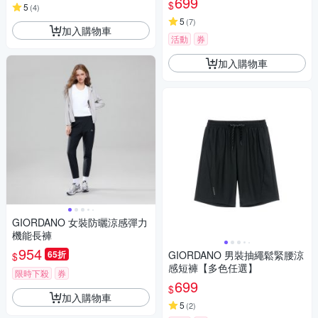
699
$
5
(
4
)
5
(
7
)
加入購物車
活動
券
加入購物車
GIORDANO 女裝防曬涼感彈力
機能長褲
954
65折
GIORDANO 男裝抽繩鬆緊腰涼
$
感短褲【多色任選】
限時下殺
券
699
$
加入購物車
5
(
2
)