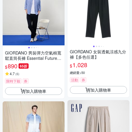
GIORDANO 女裝透氣涼感九分
GIORDANO 男裝彈力空氣棉寬
褲【多色任選】
鬆直筒長褲 Essential Future系
列【雙色任選】
1,028
890
$
65折
$
總銷量>50
4.7
(
6
)
活動
券
限時下殺
券
加入購物車
加入購物車