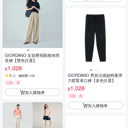
GIORDANO 女裝壓褶顯瘦休閒
長褲【雙色任選】
1,028
$
GIORDANO 男裝涼感超輕量彈
5
(
2
)
總銷量>100
力鬆緊束口褲【多色任選】
活動
券
1,028
$
加入購物車
活動
券
加入購物車