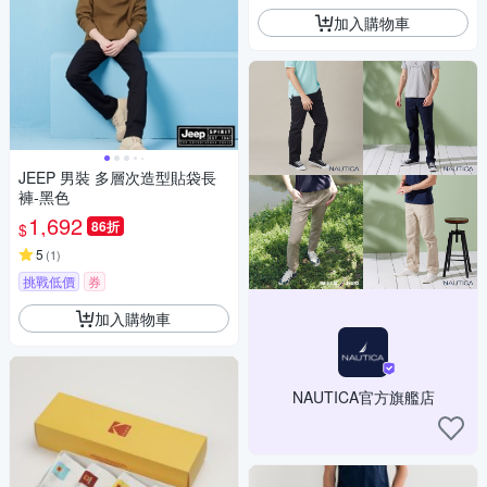
加入購物車
JEEP 男裝 多層次造型貼袋長
褲-黑色
1,692
86折
$
5
(
1
)
挑戰低價
券
加入購物車
NAUTICA官方旗艦店