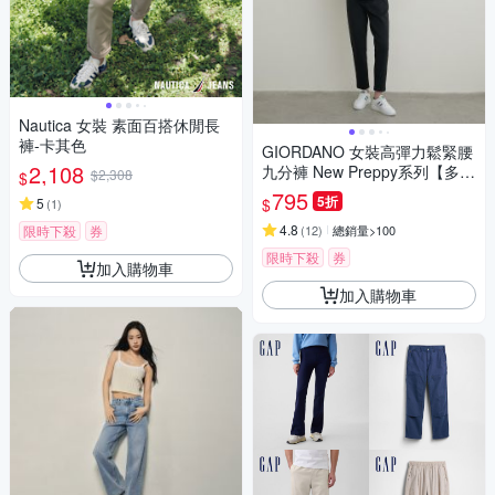
Nautica 女裝 素面百搭休閒長
褲-卡其色
GIORDANO 女裝高彈力鬆緊腰
2,108
九分褲 New Preppy系列【多色
$2,308
$
任選】
795
5折
$
5
(
1
)
4.8
限時下殺
券
(
12
)
總銷量>100
限時下殺
券
加入購物車
加入購物車