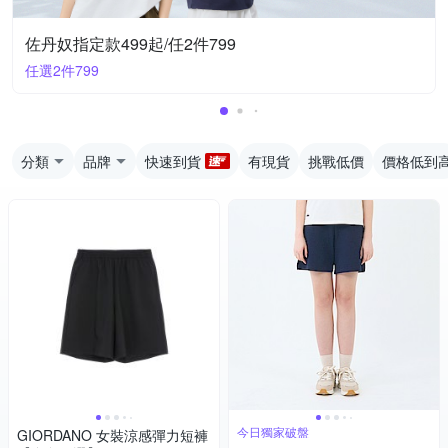
佐丹奴指定款499起/任2件799
任選2件799
分類
品牌
快速到貨
有現貨
挑戰低價
價格低到
今日獨家破盤
GIORDANO 女裝涼感彈力短褲