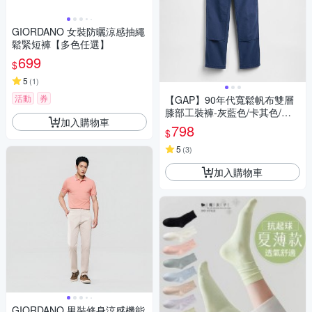
GIORDANO 女裝防曬涼感抽繩
鬆緊短褲【多色任選】
699
$
5
(
1
)
活動
券
【GAP】90年代寬鬆帆布雙層
膝部工裝褲-灰藍色/卡其色/無
加入購物車
月黑(887072)
798
$
5
(
3
)
加入購物車
GIORDANO 男裝修身涼感機能