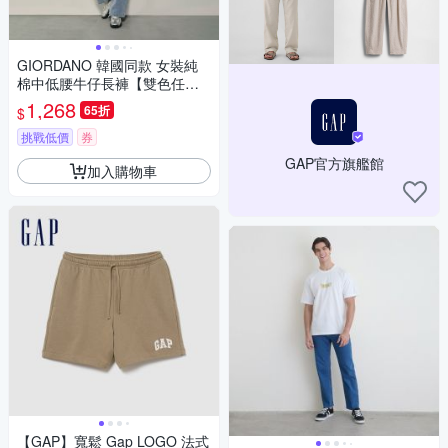
GIORDANO 韓國同款 女裝純
棉中低腰牛仔長褲【雙色任
選】
1,268
65折
$
挑戰低價
券
GAP官方旗艦館
加入購物車
【GAP】寬鬆 Gap LOGO 法式