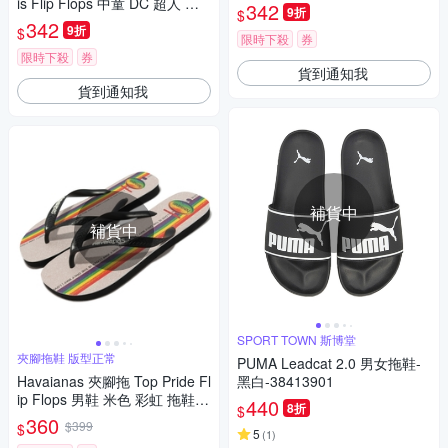
is Flip Flops 中童 DC 超人 蝙
哈瓦仕 巴西拖 41303029798K
342
9折
$
蝠俠 閃電俠 正義聯盟 4130302
342
9折
$
0133K
限時下殺
券
限時下殺
券
貨到通知我
貨到通知我
補貨中
補貨中
SPORT TOWN 斯博堂
夾腳拖鞋 版型正常
PUMA Leadcat 2.0 男女拖鞋-
Havaianas 夾腳拖 Top Pride Fl
黑白-38413901
ip Flops 男鞋 米色 彩虹 拖鞋
440
8折
$
人字拖 Pride 41466731069U
360
$399
$
5
(
1
)