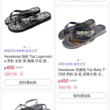
補貨中
補貨中
圖騰系列夾腳拖 版型正常
Havaianas 拖鞋 Top Logomani
a 男鞋 女鞋 黑 圖騰 印花 變形
休閒涼拖鞋 版型正常
蟲 夾腳拖 人字拖 哈瓦仕 4148
450
$499
$
4490090U
Havaianas 夾腳拖 Top Baby Y
ODA 男鞋 灰 藍 星際大戰 尤達
限時下殺
券
寶寶 人字拖 哈瓦仕 41460923
450
$499
$
貨到通知我
498U
限時下殺
券
貨到通知我