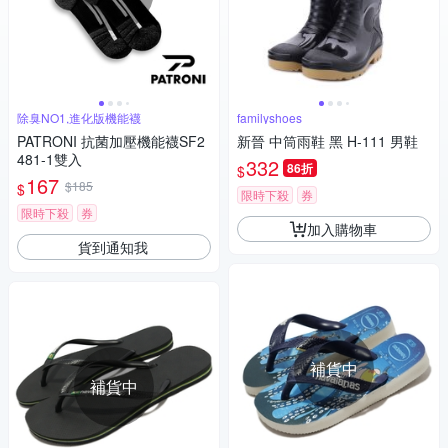
除臭NO1,進化版機能襪
familyshoes
PATRONI 抗菌加壓機能襪SF2
新晉 中筒雨鞋 黑 H-111 男鞋
481-1雙入
332
86折
$
167
$185
$
限時下殺
券
限時下殺
券
加入購物車
貨到通知我
補貨中
補貨中