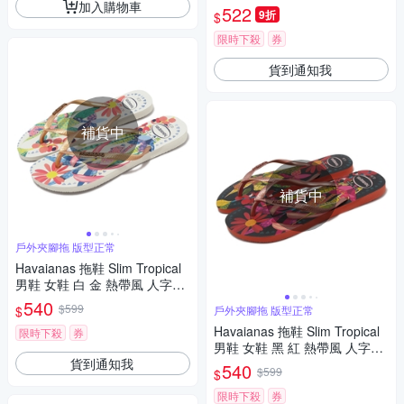
加入購物車
na Elsa 公主 哈瓦仕 41372660
522
9折
$
076K
限時下殺
券
貨到通知我
補貨中
補貨中
戶外夾腳拖 版型正常
Havaianas 拖鞋 Slim Tropical
男鞋 女鞋 白 金 熱帶風 人字拖
夾腳拖 巴西 哈瓦仕 41221110
540
$599
$
戶外夾腳拖 版型正常
093W
Havaianas 拖鞋 Slim Tropical
限時下殺
券
男鞋 女鞋 黑 紅 熱帶風 人字拖
貨到通知我
夾腳拖 巴西 哈瓦仕 41221111
540
$599
$
256W
限時下殺
券