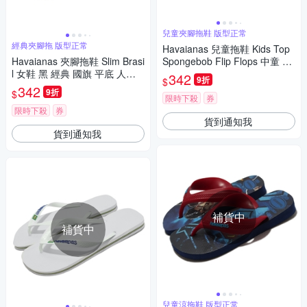
兒童夾腳拖鞋 版型正常
經典夾腳拖 版型正常
Havaianas 兒童拖鞋 Kids Top
Havaianas 夾腳拖鞋 Slim Brasi
Spongebob Flip Flops 中童 藍
l 女鞋 黑 經典 國旗 平底 人字
海綿寶寶 夾腳拖 41470660001
342
9折
$
拖鞋 41407130090W
K
342
9折
$
限時下殺
券
限時下殺
券
貨到通知我
貨到通知我
補貨中
補貨中
兒童涼拖鞋 版型正常