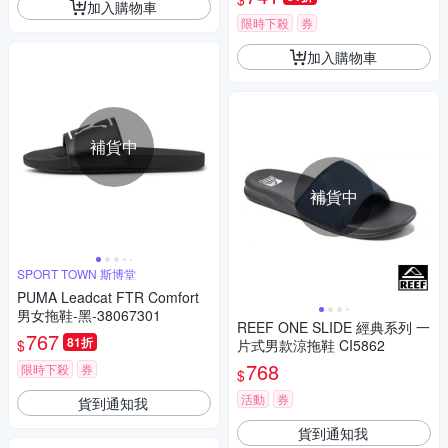
加入購物車
限時下殺
券
加入購物車
補貨中
補貨中
SPORT TOWN 斯博堂
PUMA Leadcat FTR Comfort
男女拖鞋-黑-38067301
REEF ONE SLIDE 經典系列 一
767
81折
$
片式男款涼拖鞋 CI5862
768
限時下殺
券
$
活動
券
貨到通知我
貨到通知我