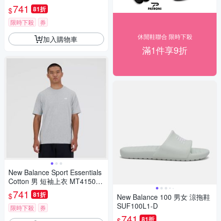
K-F
741
81折
$
限時下殺
券
休閒鞋聯合 限時下殺
加入購物車
滿1件享9折
New Balance Sport Essentials
Cotton 男 短袖上衣 MT41509A
G-F
741
81折
$
New Balance 100 男女 涼拖鞋
SUF100L1-D
限時下殺
券
741
81折
$