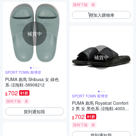
限時下殺
券
加入購物車
補貨中
補貨中
SPORT TOWN 斯博堂
PUMA 彪馬 Shibusa 女 綠色
系-涼拖鞋-38908212
702
81折
$
SPORT TOWN 斯博堂
限時下殺
券
PUMA 彪馬 Royalcat Comfort
2 男 女 黑色系-涼拖鞋-400338
貨到通知我
01
702
81折
$
限時下殺
券
貨到通知我