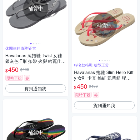
補貨中
補貨中
休閒涼鞋 版型正常
Havaianas 涼拖鞋 Twist 女鞋
銀灰色 T形 扣帶 夾腳 哈瓦仕 4
聯名款拖鞋 版型正常
1447565178W
450
$499
$
Havaianas 拖鞋 Slim Hello Kitt
y 女鞋 卡其 桃紅 凱蒂貓 聯名
限時下殺
券
款 夾腳拖 人字拖 哈瓦仕 4145
450
$499
$
貨到通知我
7480570W
限時下殺
券
貨到通知我
補貨中