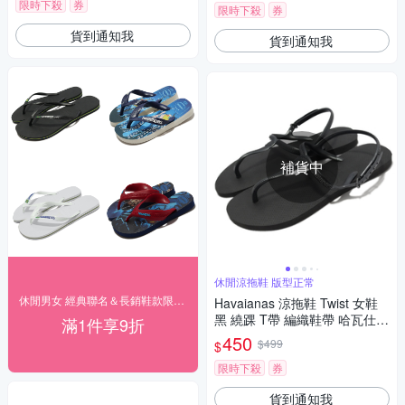
限時下殺
券
限時下殺
券
貨到通知我
貨到通知我
補貨中
休閒涼拖鞋 版型正常
休閒男女 經典聯名＆長銷鞋款限時9折
Havaianas 涼拖鞋 Twist 女鞋
黑 繞踝 T帶 編織鞋帶 哈瓦仕
滿1件享9折
夾腳拖 人字拖 41447560090W
450
$499
$
限時下殺
券
貨到通知我