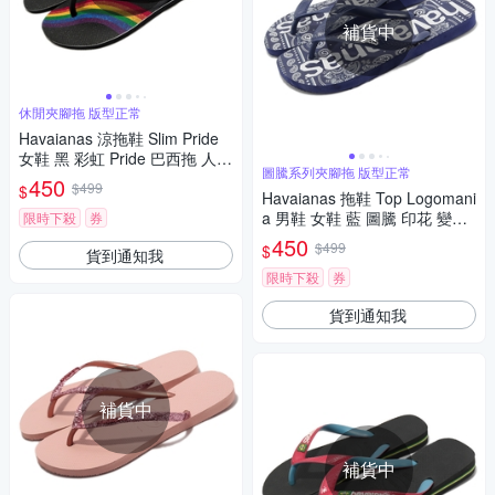
補貨中
休閒夾腳拖 版型正常
Havaianas 涼拖鞋 Slim Pride
女鞋 黑 彩虹 Pride 巴西拖 人字
圖騰系列夾腳拖 版型正常
拖 夾腳拖 哈瓦仕 4146907009
450
$499
$
0W
Havaianas 拖鞋 Top Logomani
a 男鞋 女鞋 藍 圖騰 印花 變形
限時下殺
券
蟲 夾腳拖 人字拖 哈瓦仕 4148
450
$499
$
貨到通知我
4490555U
限時下殺
券
貨到通知我
補貨中
補貨中