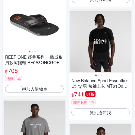
補貨中
REEF ONE 經典系列 一體成形
男款涼拖鞋 RF0A3ONCGOR
708
$
活動
券
New Balance Sport Essentials
Utility 男 短袖上衣 MT61O0U4
加入購物車
BK-F
741
81折
$
限時下殺
券
貨到通知我