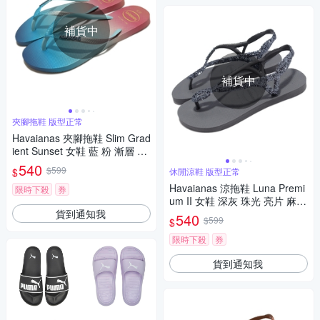
補貨中
補貨中
夾腳拖鞋 版型正常
Havaianas 夾腳拖鞋 Slim Grad
ient Sunset 女鞋 藍 粉 漸層 沙
灘 人字拖鞋 哈瓦仕 41469080
540
$599
$
休閒涼鞋 版型正常
001W
Havaianas 涼拖鞋 Luna Premi
限時下殺
券
um II 女鞋 深灰 珠光 亮片 麻花
貨到通知我
夾腳 哈瓦仕 41470095178W
540
$599
$
限時下殺
券
貨到通知我