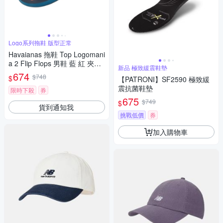
Logo系列拖鞋 版型正常
Havaianas 拖鞋 Top Logomani
a 2 Flip Flops 男鞋 藍 紅 夾腳
新品 極致緩震鞋墊
拖 人字拖 哈瓦仕 4145741021
674
$748
$
【PATRONI】SF2590 極致緩
2U
震抗菌鞋墊
限時下殺
券
675
$749
$
貨到通知我
挑戰低價
券
加入購物車