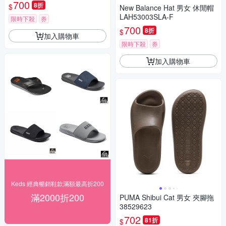
700
8折
$
New Balance Hat 男女 休閒帽
LAH53003SLA-F
限時下殺
券
700
8折
$
加入購物車
限時下殺
券
加入購物車
Keds 經典暢銷鞋款滿額最高折200
滿2000折200
PUMA Shibui Cat 男女 夾腳拖
38529623
702
81折
$