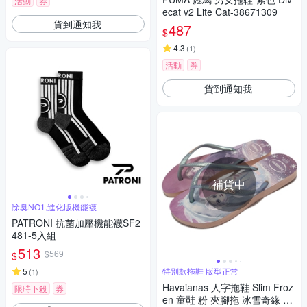
活動
券
ecat v2 Lite Cat-38671309
貨到通知我
487
$
4.3
(
1
)
活動
券
貨到通知我
補貨中
除臭NO1,進化版機能襪
PATRONI 抗菌加壓機能襪SF2
481-5入組
513
$569
$
5
特別款拖鞋 版型正常
(
1
)
Havaianas 人字拖鞋 Slim Froz
限時下殺
券
en 童鞋 粉 夾腳拖 冰雪奇緣 An