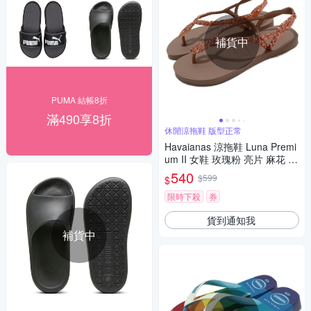
補貨中
PUMA 結帳8折
滿490享8折
休閒涼拖鞋 版型正常
Havaianas 涼拖鞋 Luna Premi
um II 女鞋 玫瑰粉 亮片 麻花 扣
帶 夾腳 涼鞋 哈瓦仕 41470093
540
$599
$
581W
限時下殺
券
貨到通知我
補貨中