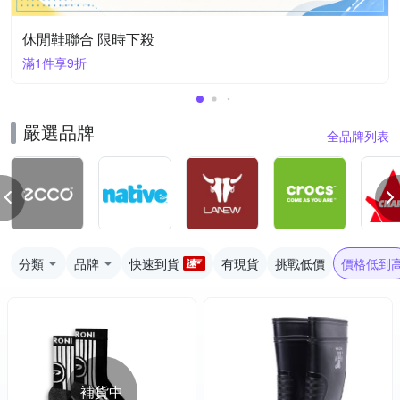
休閒鞋聯合 限時下殺
滿1件享9折
嚴選品牌
全品牌列表
分類
品牌
快速到貨
有現貨
挑戰低價
價格低到
補貨中