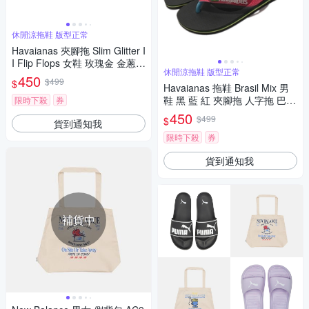
休閒涼拖鞋 版型正常
Havaianas 夾腳拖 Slim Glitter I
I Flip Flops 女鞋 玫瑰金 金蔥
休閒涼拖鞋 版型正常
人字拖 哈瓦仕 41469753606W
450
$499
$
Havaianas 拖鞋 Brasil Mix 男
鞋 黑 藍 紅 夾腳拖 人字拖 巴西
限時下殺
券
小國旗 哈瓦仕 經典 41232069
450
$499
$
貨到通知我
710U
限時下殺
券
貨到通知我
補貨中