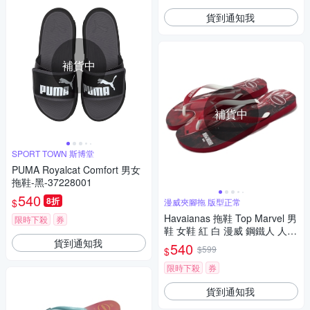
貨到通知我
補貨中
補貨中
SPORT TOWN 斯博堂
PUMA Royalcat Comfort 男女
拖鞋-黑-37228001
540
8折
$
漫威夾腳拖 版型正常
Havaianas 拖鞋 Top Marvel 男
限時下殺
券
鞋 女鞋 紅 白 漫威 鋼鐵人 人字
貨到通知我
拖 夾腳拖 巴西 哈瓦仕 413951
540
$599
$
13456U
限時下殺
券
貨到通知我