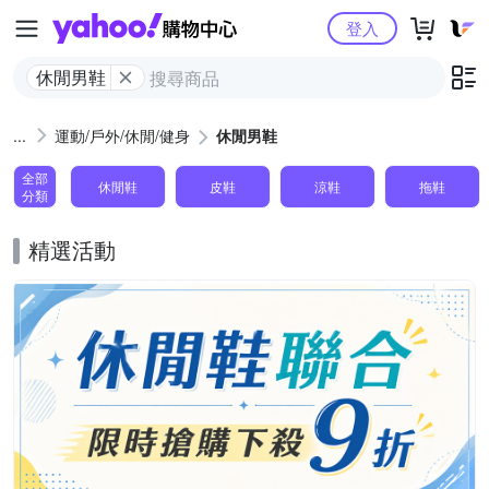
Yahoo購物中心
登入
休閒男鞋
運動/戶外/休閒/健身
休閒男鞋
全部
休閒鞋
皮鞋
涼鞋
拖鞋
分類
精選活動