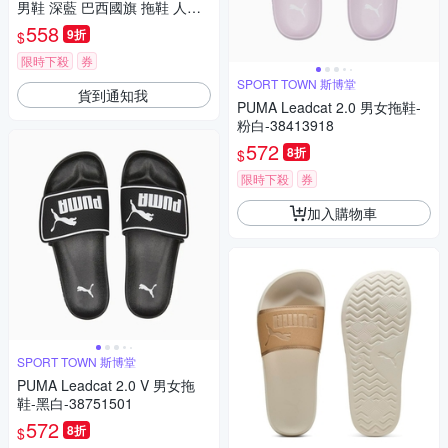
男鞋 深藍 巴西國旗 拖鞋 人字
拖鞋 哈瓦仕 41108500555U
558
9折
$
限時下殺
券
SPORT TOWN 斯博堂
貨到通知我
PUMA Leadcat 2.0 男女拖鞋-
粉白-38413918
572
8折
$
限時下殺
券
加入購物車
SPORT TOWN 斯博堂
PUMA Leadcat 2.0 V 男女拖
鞋-黑白-38751501
572
8折
$