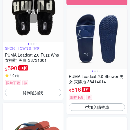
補貨中
SPORT TOWN 斯博堂
PUMA Leadcat 2.0 Fuzz Wns
女拖鞋-黑白-38731301
590
81折
$
4.9
(
4
)
PUMA Leadcat 2.0 Shower 男
女 夾腳拖 38414014
限時下殺
券
616
8折
$
貨到通知我
限時下殺
券
加入購物車