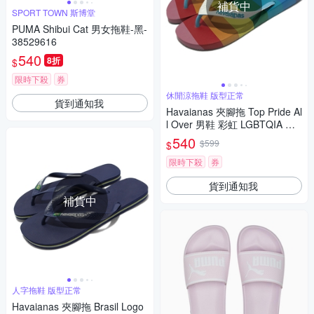
補貨中
SPORT TOWN 斯博堂
PUMA Shibui Cat 男女拖鞋-黑-
38529616
540
8折
$
限時下殺
券
休閒涼拖鞋 版型正常
貨到通知我
Havaianas 夾腳拖 Top Pride Al
l Over 男鞋 彩虹 LGBTQIA 人
字拖 巴西拖 哈瓦士 41457420
540
$599
$
031U
限時下殺
券
貨到通知我
補貨中
人字拖鞋 版型正常
Havaianas 夾腳拖 Brasil Logo