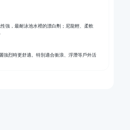
抗氯性強，最耐泳池水裡的漂白劑；尼龍輕、柔軟
。
曬強烈時更舒適。特別適合衝浪、浮潛等戶外活