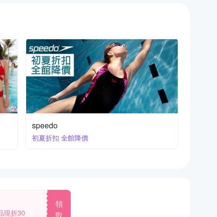
speedo
初夏折扣 全館降價
領
品現折30
取