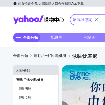
首頁
拍賣
企業/大宗採購入口
合作招商
App下載
Yahoo購物中心
泳裝/比基尼
全部分類
點換券
登記送
泳裝/比基尼
運動/戶外/休閒/健身
相關分類
運動/戶外/休閒/健身
運動男鞋
運動女鞋