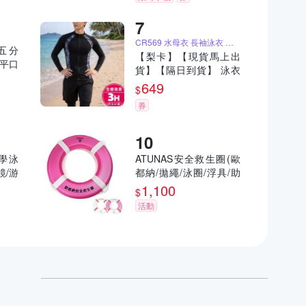
】
CR569 水母衣 長袖泳衣 防曬泳衣
男五分
【梨卡】【現貨馬上出
 平口
貨】【隔日到貨】 泳衣
A01
泳裝 水母衣 長袖泳衣 防
649
$
曬泳衣 防寒衣 情侶泳衣
券
兒童泳衣 大尺碼泳衣CR
569-2【現貨24H】
學泳
ATUNAS安全救生圈(歐
鏡/游
都納/拋繩/泳圈/浮具/助
活動/
泳浮板/水浮/水上活動/游
1,100
$
泳池/救生員/浮標)
活動