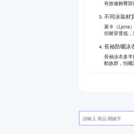
有效修飾臀部
不同泳裝材
萊卡（Lyc
但耐穿度低，
長袖防曬泳
長袖泳衣多半
動族群，怕曬