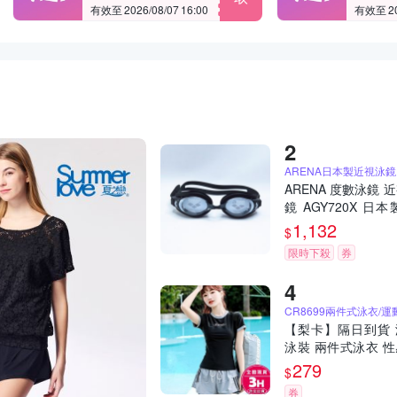
有效至 2026/08/07 16:00
有效至 202
ARENA日本製近視泳鏡
ARENA 度數泳鏡 
鏡 AGY720X 日本
霧蛙鏡
1,132
$
限時下殺
券
【梨卡】隔日到貨 
泳裝 兩件式泳衣 
女 學生運動度假泳
279
$
肚泡溫泉泳裝 顯瘦
券