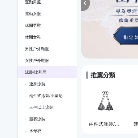
運動男服
運動女服
休閒男鞋
休閒女鞋
男性戶外鞋服
女性戶外鞋服
泳裝/比基尼
推薦分類
連身泳裝
兩件式泳裝/比基尼
三件以上泳裝
競賽泳裝
兩件式泳裝/比基尼
水母衣