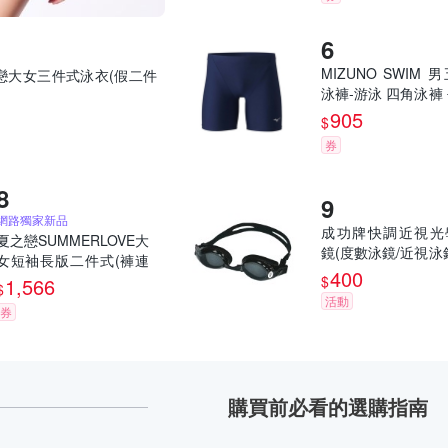
CR8699【現貨24H
MIZUNO SWIM 
夏之戀大女三件式泳衣(假二件
泳褲-游泳 四角泳褲
泳褲 美津濃 N2MBA
905
$
14 丈青銀
券
網路獨家新品
成功牌快調近視光
夏之戀SUMMERLOVE大
鏡(度數泳鏡/近視泳
女短袖長版二件式(褲連
泳/蛙鏡/浮淺/水上
400
裙) 泳衣-S26716大碼
$
1,566
$
防霧鏡片)
活動
券
購買前必看的選購指南