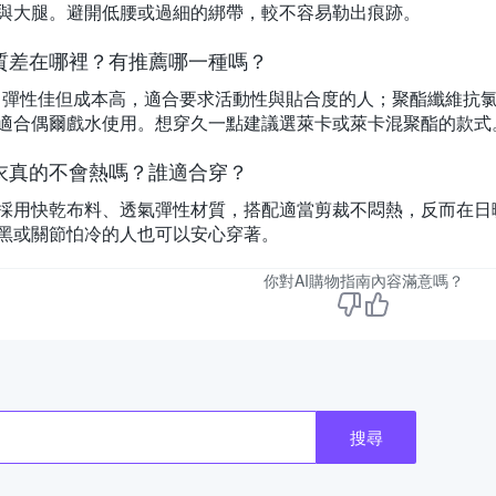
與大腿。避開低腰或過細的綁帶，較不容易勒出痕跡。
質差在哪裡？有推薦哪一種嗎？
ra）彈性佳但成本高，適合要求活動性與貼合度的人；聚酯纖維
適合偶爾戲水使用。想穿久一點建議選萊卡或萊卡混聚酯的款式
衣真的不會熱嗎？誰適合穿？
採用快乾布料、透氣彈性材質，搭配適當剪裁不悶熱，反而在日
黑或關節怕冷的人也可以安心穿著。
你對AI購物指南內容滿意嗎？
搜尋