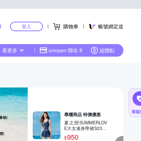
購物車
帳號綁定送
登入
看更多
uniopen 聯名卡
超贈點
專櫃商品 特價優惠
夏之戀SUMMERLOV
E大女連身帶裙S2370
1
950
$