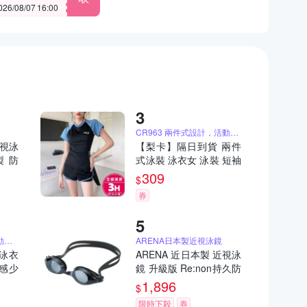
6/08/07 16:00
CR963 兩件式設計，活動更自在
近視泳
【梨卡】隔日到貨 兩件
製 防
式泳裝 泳衣女 泳裝 短袖
泳衣 短褲泳裝 顯瘦泳裝
309
$
運動泳衣 溫泉泳衣 CR9
券
63【現貨24H】
CR8699兩件式泳衣/運動度假泳裝必備
ARENA日本製近視泳鏡
泳衣
ARENA 近日本製 近視泳
性感少
鏡 升級版 Re:non持久防
裝 遮
霧 抗UV AGL4600XE-分
1,896
$
泳裝
度數
限時下殺
券