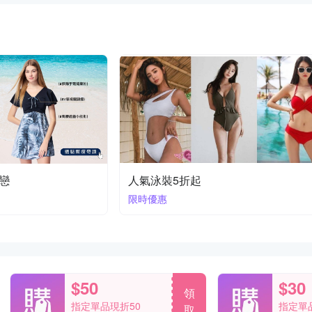
之戀
人氣泳裝5折起
限時優惠
$50
$30
領
指定單品現折50
指定單
取