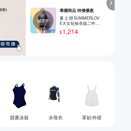
專櫃商品 特價優惠
夏之戀SUMMERLOV
補貨中
E大女短袖長版二件式
泳衣S24708
1,214
$
競賽泳裝
水母衣
罩衫/外搭