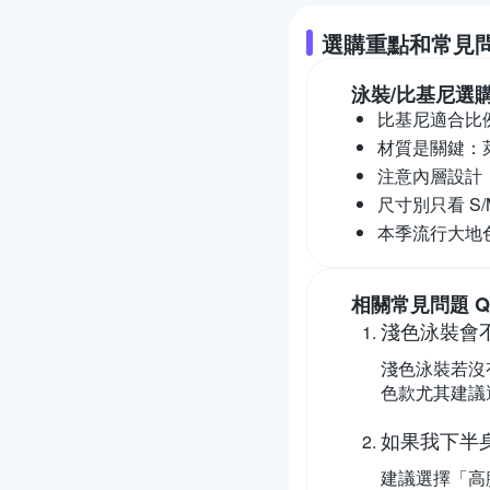
選購重點和常見
泳裝/比基尼
選
比基尼適合比
材質是關鍵：
注意內層設計
尺寸別只看 S/
本季流行大地
相關常見問題 Q
淺色泳裝會
淺色泳裝若沒
色款尤其建議
如果我下半
建議選擇「高