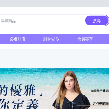
搜尋
必逛好店
刷卡/超取
會員專享