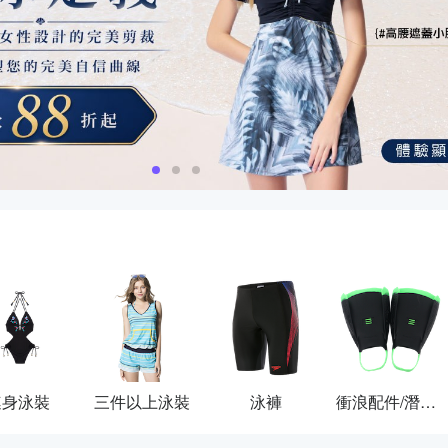
連身泳裝
三件以上泳裝
泳褲
衝浪配件/潛水用具