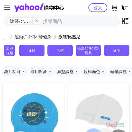
Yahoo購物中心
登入
泳裝/比基
尼
運動/戶外/休閒/健身
泳裝/比基尼
全部
衝浪配件/潛水
泳鏡
泳帽
泳圈
分類
用具
鏡片功能
適用對象
鼻墊調整
鏡框顏色
頭帶調整
補貨中