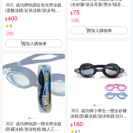
(全矽膠/游泳耳塞/潛水/隔音降
成功牌快調近視光學泳鏡
商店
噪/帶繩子/GetSport)
(度數泳鏡/近視泳鏡/游泳/蛙鏡/
75
$
浮淺/水上活動/防霧鏡片)
400
$
活動
5
加入購物車
活動
加入購物車
成功牌小學生一體全矽膠
商店
泳鏡(防霧泳鏡/游泳蛙鏡/抗UV/
泳具/保護眼睛)
180
成功牌快調一體光學泳鏡
商店
$
(防霧泳鏡/游泳蛙鏡/鐵人三項/
3.7