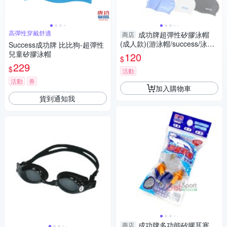
高彈性穿戴舒適
成功牌超彈性矽膠泳帽
商店
(成人款)(游泳帽/success/泳具/
Success成功牌 比比狗-超彈性
GetSport)
兒童矽膠泳帽
120
$
229
$
活動
活動
券
加入購物車
貨到通知我
成功牌多功能矽膠耳塞
商店