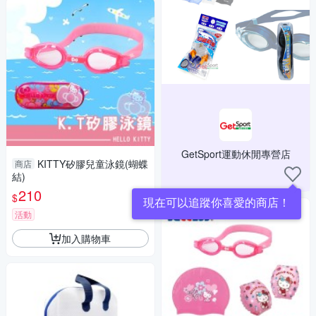
GetSport運動休閒專營店
KITTY矽膠兒童泳鏡(蝴蝶
商店
結)
210
$
現在可以追蹤你喜愛的商店！
活動
加入購物車