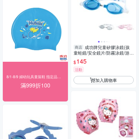
成功牌兒童矽膠泳鏡(孩
商店
童蛙鏡/安全鏡片/防霧泳鏡/游
泳/戲水/GetSport)
145
$
活動
8/1-8/9 婦幼玩具童裝鞋 指定品滿999折100
加入購物車
滿999折100