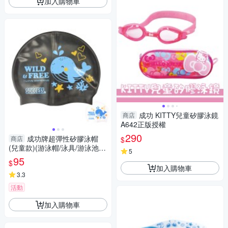
加入購物車
成功 KITTY兒童矽膠泳鏡
商店
A642正版授權
290
成功牌超彈性矽膠泳帽
商店
$
(兒童款)(游泳帽/泳具/游泳池/
5
戲水裝備/success/GetSport)
95
$
加入購物車
3.3
活動
加入購物車