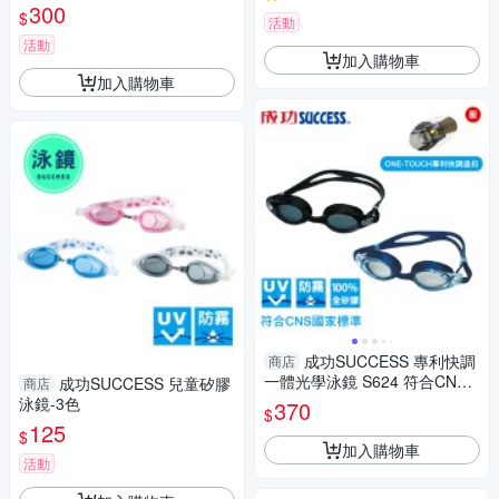
塑鋼鏡片/GetSport)
300
$
活動
活動
加入購物車
加入購物車
成功SUCCESS 專利快調
商店
一體光學泳鏡 S624 符合CNS
成功SUCCESS 兒童矽膠
商店
國家標準
泳鏡-3色
370
$
125
$
加入購物車
活動