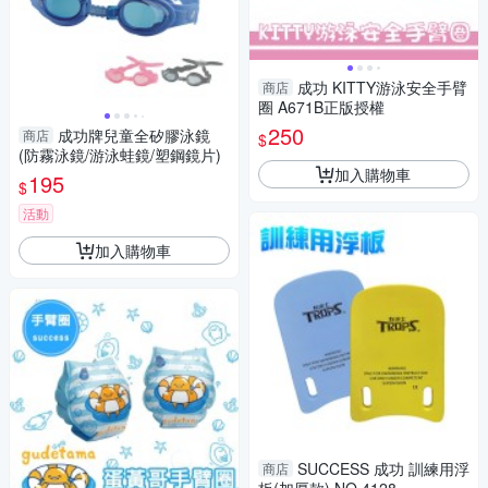
成功 KITTY游泳安全手臂
商店
圈 A671B正版授權
250
成功牌兒童全矽膠泳鏡
商店
$
(防霧泳鏡/游泳蛙鏡/塑鋼鏡片)
加入購物車
195
$
活動
加入購物車
SUCCESS 成功 訓練用浮
商店