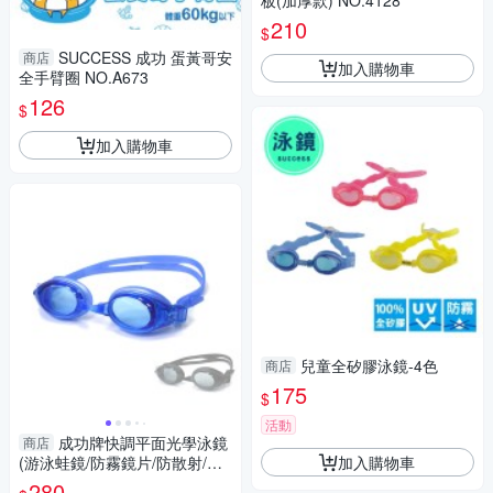
板(加厚款) NO.4128
210
$
SUCCESS 成功 蛋黃哥安
商店
加入購物車
全手臂圈 NO.A673
126
$
加入購物車
兒童全矽膠泳鏡-4色
商店
175
$
活動
成功牌快調平面光學泳鏡
商店
加入購物車
(游泳蛙鏡/防霧鏡片/防散射/浮
淺/水上活動/GetSport)
280