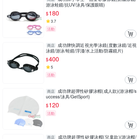
游泳蛙鏡/抗UV/泳具/保護眼睛)
180
$
3.7
活動
成功牌快調近視光學泳鏡(度數泳鏡/近視
商店
泳鏡/游泳/蛙鏡/浮淺/水上活動/防霧鏡片)
400
$
5
活動
成功牌超彈性矽膠泳帽(成人款)(游泳帽/s
商店
uccess/泳具/GetSport)
120
$
活動
成功牌超彈性矽膠泳帽(兒童款)(游泳帽/
商店