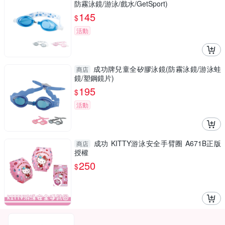
防霧泳鏡/游泳/戲水/GetSport)
145
$
活動
成功牌兒童全矽膠泳鏡(防霧泳鏡/游泳蛙
商店
鏡/塑鋼鏡片)
195
$
活動
成功 KITTY游泳安全手臂圈 A671B正版
商店
授權
250
$