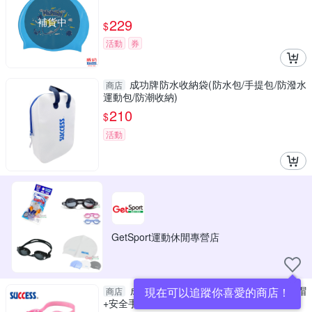
補貨中
229
$
活動
券
成功牌防水收納袋(防水包/手提包/防潑水
商店
運動包/防潮收納)
210
$
活動
GetSport運動休閒專營店
成功 KITTY兒童游泳超值組(泳鏡+泳帽
現在可以追蹤你喜愛的商店！
商店
+安全手臂圈)A661+A642+A671B正版授權