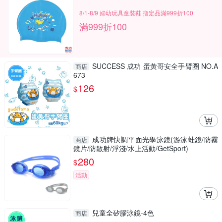
8/1-8/9 婦幼玩具童裝鞋 指定品滿999折100
滿999折100
SUCCESS 成功 蛋黃哥安全手臂圈 NO.A
商店
673
126
$
成功牌快調平面光學泳鏡(游泳蛙鏡/防霧
商店
鏡片/防散射/浮淺/水上活動/GetSport)
280
$
活動
兒童全矽膠泳鏡-4色
商店