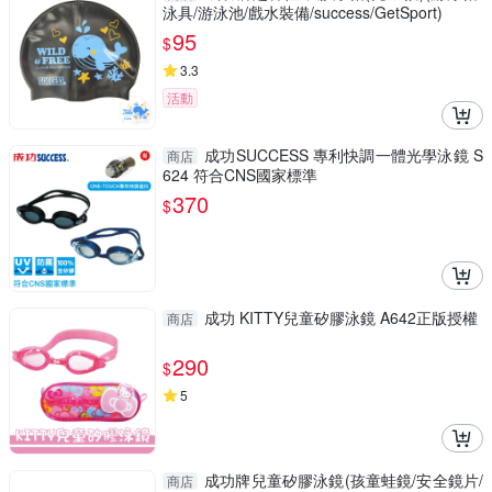
泳具/游泳池/戲水裝備/success/GetSport)
95
$
3.3
活動
成功SUCCESS 專利快調一體光學泳鏡 S
商店
624 符合CNS國家標準
370
$
成功 KITTY兒童矽膠泳鏡 A642正版授權
商店
290
$
5
成功牌兒童矽膠泳鏡(孩童蛙鏡/安全鏡片/
商店