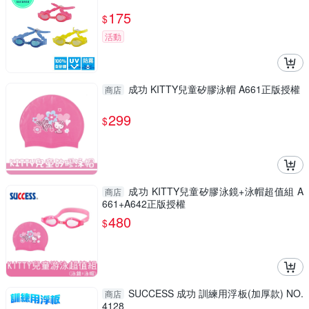
175
$
活動
成功 KITTY兒童矽膠泳帽 A661正版授權
商店
299
$
成功 KITTY兒童矽膠泳鏡+泳帽超值組 A
商店
661+A642正版授權
480
$
SUCCESS 成功 訓練用浮板(加厚款) NO.
商店
4128