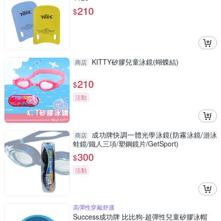
210
$
KITTY矽膠兒童泳鏡(蝴蝶結)
商店
210
$
活動
成功牌快調一體光學泳鏡(防霧泳鏡/游泳
商店
蛙鏡/鐵人三項/塑鋼鏡片/GetSport)
300
$
活動
高彈性穿戴舒適
Success成功牌 比比狗-超彈性兒童矽膠泳帽