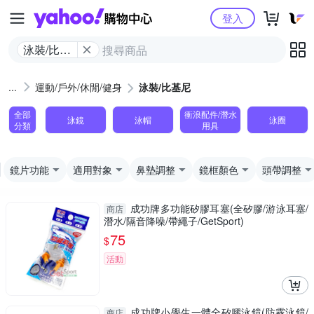
Yahoo購物中心
登入
泳裝/比基
尼
運動/戶外/休閒/健身
泳裝/比基尼
全部
衝浪配件/潛水
泳鏡
泳帽
泳圈
分類
用具
鏡片功能
適用對象
鼻墊調整
鏡框顏色
頭帶調整
成功牌多功能矽膠耳塞(全矽膠/游泳耳塞/
商店
潛水/隔音降噪/帶繩子/GetSport)
75
$
活動
成功牌小學生一體全矽膠泳鏡(防霧泳鏡/
商店