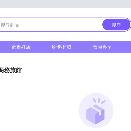
搜尋
必逛好店
刷卡/超取
會員專享
/商務旅館