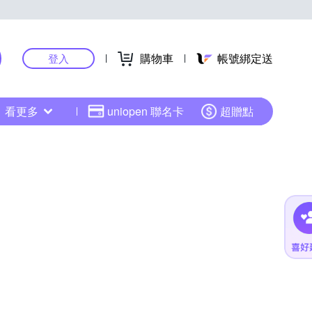
購物車
帳號綁定送
登入
看更多
uniopen 聯名卡
超贈點