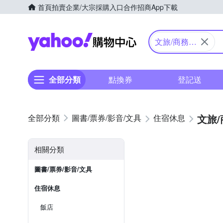
首頁
拍賣
企業/大宗採購入口
合作招商
App下載
Yahoo購物中心
文旅/商務旅
館
全部分類
點換券
登記送
文旅
圖書/票券/影音/文具
住宿休息
相關分類
圖書/票券/影音/文具
住宿休息
飯店