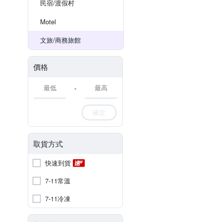
民宿/渡假村
Motel
文旅/商務旅館
價格
-
確定
取貨方式
快速到貨
7-11常溫
7-11冷凍