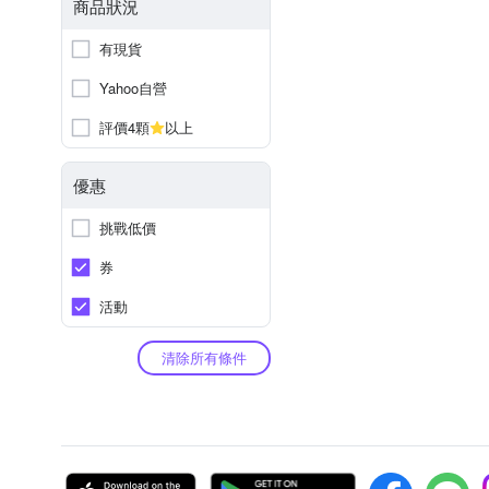
商品狀況
有現貨
Yahoo自營
評價4顆
以上
優惠
挑戰低價
券
活動
清除所有條件