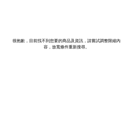
很抱歉，目前找不到您要的商品及資訊，請嘗試調整限縮內
容，放寬條件重新搜尋。