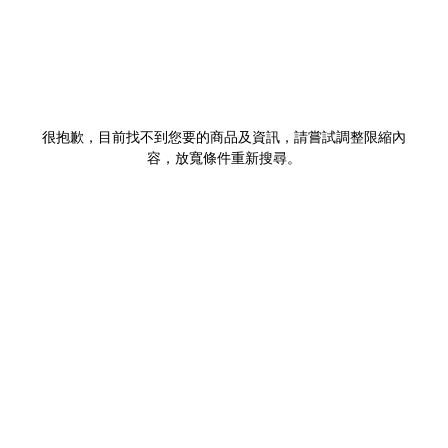
很抱歉，目前找不到您要的商品及資訊，請嘗試調整限縮內
容，放寬條件重新搜尋。