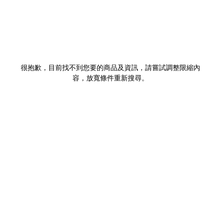
很抱歉，目前找不到您要的商品及資訊，請嘗試調整限縮內
容，放寬條件重新搜尋。